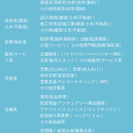
基礎/応用研究/分析(化学/素材)
その他技術系(化学/素材)
設計/開発(建築/土木/不動産)
技術系(建築/
施工管理/設備工事(建築/土木/不動産)
土木/不動産)
その他(建築/土木/不動産)
医師/看護師/薬剤師
治験/臨床開発
医療/福祉系
介護/リハビリ
その他専門職(医療/福祉系)
販売/サービ
店舗開発
バイヤー/スーパーバイザー/MD
ス系
店長/販売スタッフ
その他販売/サービス系
営業(法人向け)
営業(個人向け)
海外営業/貿易営業
営業系
営業支援/テレマーケティング
MR
その他営業系
運用/資金管理
投資理論/アクチュアリー/商品開発
金融系
アナリスト/エコノミスト/ストラテジスト
投資銀行系業務
バック/ミドル
その他金融系
管理職
経営企画/事業企画