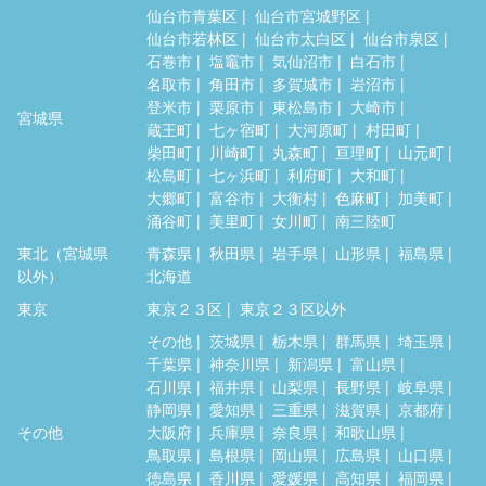
仙台市青葉区
仙台市宮城野区
仙台市若林区
仙台市太白区
仙台市泉区
石巻市
塩竈市
気仙沼市
白石市
名取市
角田市
多賀城市
岩沼市
登米市
栗原市
東松島市
大崎市
宮城県
蔵王町
七ヶ宿町
大河原町
村田町
柴田町
川崎町
丸森町
亘理町
山元町
松島町
七ヶ浜町
利府町
大和町
大郷町
富谷市
大衡村
色麻町
加美町
涌谷町
美里町
女川町
南三陸町
東北（宮城県
青森県
秋田県
岩手県
山形県
福島県
以外）
北海道
東京
東京２３区
東京２３区以外
その他
茨城県
栃木県
群馬県
埼玉県
千葉県
神奈川県
新潟県
富山県
石川県
福井県
山梨県
長野県
岐阜県
静岡県
愛知県
三重県
滋賀県
京都府
その他
大阪府
兵庫県
奈良県
和歌山県
鳥取県
島根県
岡山県
広島県
山口県
徳島県
香川県
愛媛県
高知県
福岡県