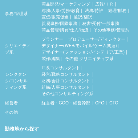
商品開発/マーケティング
広報/ＩＲ
総務/人事/労務/教育
法務/特許
経理/財務
事務/管理系
宣伝/販売促進
通訳/翻訳
貿易事務/国際事務
秘書/受付/一般事務
商品管理/購買/仕入/物流
その他事務/管理系
プランナー
プロデューサー/ディレクター
クリエイティ
デザイナー(WEB/モバイル/ゲーム関連)
ブ系
デザイナー(ファッション/インテリア/工業)
製作/編集
その他 クリエイティブ系
IT系コンサルタント
シンクタン
経営/戦略コンサルタント
ク/コンサル
財務/会計コンサルタント
ティング系
組織/人事コンサルタント
その他コンサルティング系
経営者
経営者・COO・経営幹部
CFO
CTO
その他
勤務地から探す