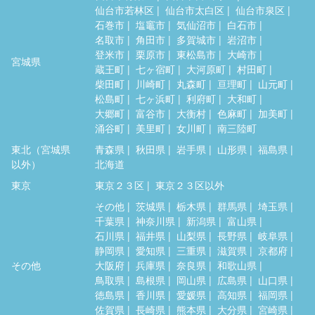
仙台市若林区
仙台市太白区
仙台市泉区
石巻市
塩竈市
気仙沼市
白石市
名取市
角田市
多賀城市
岩沼市
登米市
栗原市
東松島市
大崎市
宮城県
蔵王町
七ヶ宿町
大河原町
村田町
柴田町
川崎町
丸森町
亘理町
山元町
松島町
七ヶ浜町
利府町
大和町
大郷町
富谷市
大衡村
色麻町
加美町
涌谷町
美里町
女川町
南三陸町
東北（宮城県
青森県
秋田県
岩手県
山形県
福島県
以外）
北海道
東京
東京２３区
東京２３区以外
その他
茨城県
栃木県
群馬県
埼玉県
千葉県
神奈川県
新潟県
富山県
石川県
福井県
山梨県
長野県
岐阜県
静岡県
愛知県
三重県
滋賀県
京都府
その他
大阪府
兵庫県
奈良県
和歌山県
鳥取県
島根県
岡山県
広島県
山口県
徳島県
香川県
愛媛県
高知県
福岡県
佐賀県
長崎県
熊本県
大分県
宮崎県