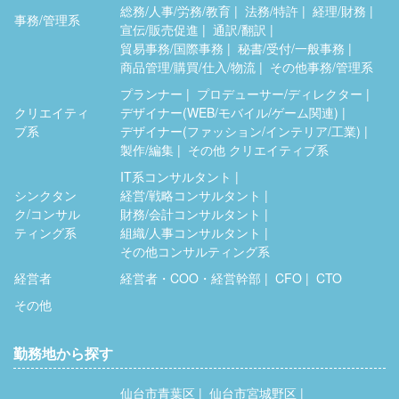
総務/人事/労務/教育
法務/特許
経理/財務
事務/管理系
宣伝/販売促進
通訳/翻訳
貿易事務/国際事務
秘書/受付/一般事務
商品管理/購買/仕入/物流
その他事務/管理系
プランナー
プロデューサー/ディレクター
クリエイティ
デザイナー(WEB/モバイル/ゲーム関連)
ブ系
デザイナー(ファッション/インテリア/工業)
製作/編集
その他 クリエイティブ系
IT系コンサルタント
シンクタン
経営/戦略コンサルタント
ク/コンサル
財務/会計コンサルタント
ティング系
組織/人事コンサルタント
その他コンサルティング系
経営者
経営者・COO・経営幹部
CFO
CTO
その他
勤務地から探す
仙台市青葉区
仙台市宮城野区