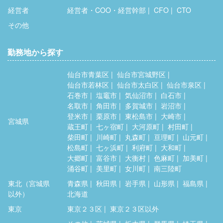
経営者
経営者・COO・経営幹部
CFO
CTO
その他
勤務地から探す
仙台市青葉区
仙台市宮城野区
仙台市若林区
仙台市太白区
仙台市泉区
石巻市
塩竈市
気仙沼市
白石市
名取市
角田市
多賀城市
岩沼市
登米市
栗原市
東松島市
大崎市
宮城県
蔵王町
七ヶ宿町
大河原町
村田町
柴田町
川崎町
丸森町
亘理町
山元町
松島町
七ヶ浜町
利府町
大和町
大郷町
富谷市
大衡村
色麻町
加美町
涌谷町
美里町
女川町
南三陸町
東北（宮城県
青森県
秋田県
岩手県
山形県
福島県
以外）
北海道
東京
東京２３区
東京２３区以外