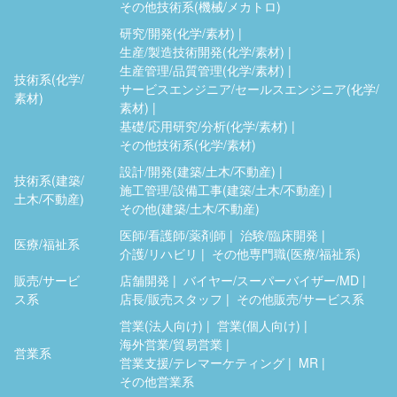
その他技術系(機械/メカトロ)
研究/開発(化学/素材)
生産/製造技術開発(化学/素材)
生産管理/品質管理(化学/素材)
技術系(化学/
サービスエンジニア/セールスエンジニア(化学/
素材)
素材)
基礎/応用研究/分析(化学/素材)
その他技術系(化学/素材)
設計/開発(建築/土木/不動産)
技術系(建築/
施工管理/設備工事(建築/土木/不動産)
土木/不動産)
その他(建築/土木/不動産)
医師/看護師/薬剤師
治験/臨床開発
医療/福祉系
介護/リハビリ
その他専門職(医療/福祉系)
販売/サービ
店舗開発
バイヤー/スーパーバイザー/MD
ス系
店長/販売スタッフ
その他販売/サービス系
営業(法人向け)
営業(個人向け)
海外営業/貿易営業
営業系
営業支援/テレマーケティング
MR
その他営業系