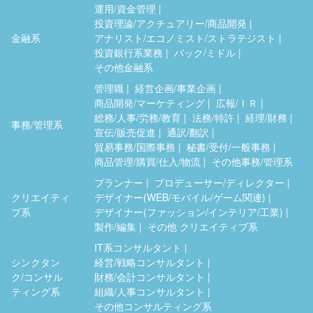
運用/資金管理
投資理論/アクチュアリー/商品開発
金融系
アナリスト/エコノミスト/ストラテジスト
投資銀行系業務
バック/ミドル
その他金融系
管理職
経営企画/事業企画
商品開発/マーケティング
広報/ＩＲ
総務/人事/労務/教育
法務/特許
経理/財務
事務/管理系
宣伝/販売促進
通訳/翻訳
貿易事務/国際事務
秘書/受付/一般事務
商品管理/購買/仕入/物流
その他事務/管理系
プランナー
プロデューサー/ディレクター
クリエイティ
デザイナー(WEB/モバイル/ゲーム関連)
ブ系
デザイナー(ファッション/インテリア/工業)
製作/編集
その他 クリエイティブ系
IT系コンサルタント
シンクタン
経営/戦略コンサルタント
ク/コンサル
財務/会計コンサルタント
ティング系
組織/人事コンサルタント
その他コンサルティング系