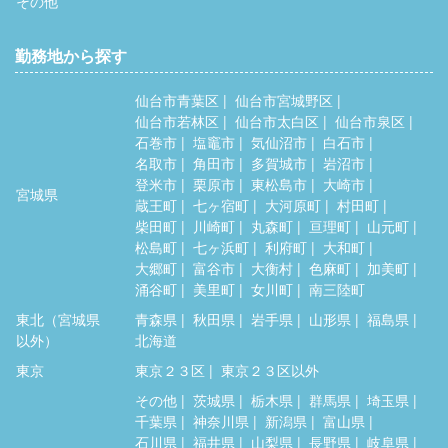
その他
勤務地から探す
仙台市青葉区
仙台市宮城野区
仙台市若林区
仙台市太白区
仙台市泉区
石巻市
塩竈市
気仙沼市
白石市
名取市
角田市
多賀城市
岩沼市
登米市
栗原市
東松島市
大崎市
宮城県
蔵王町
七ヶ宿町
大河原町
村田町
柴田町
川崎町
丸森町
亘理町
山元町
松島町
七ヶ浜町
利府町
大和町
大郷町
富谷市
大衡村
色麻町
加美町
涌谷町
美里町
女川町
南三陸町
東北（宮城県
青森県
秋田県
岩手県
山形県
福島県
以外）
北海道
東京
東京２３区
東京２３区以外
その他
茨城県
栃木県
群馬県
埼玉県
千葉県
神奈川県
新潟県
富山県
石川県
福井県
山梨県
長野県
岐阜県