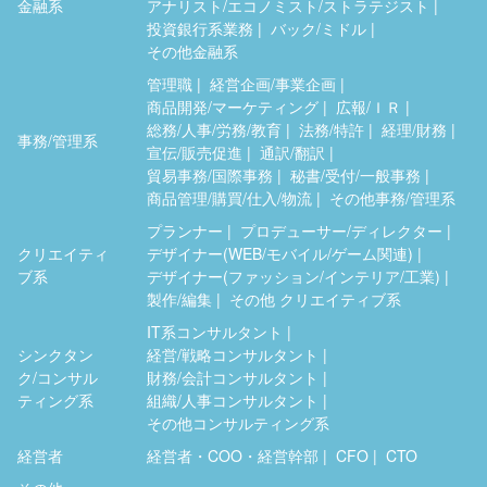
金融系
アナリスト/エコノミスト/ストラテジスト
投資銀行系業務
バック/ミドル
その他金融系
管理職
経営企画/事業企画
商品開発/マーケティング
広報/ＩＲ
総務/人事/労務/教育
法務/特許
経理/財務
事務/管理系
宣伝/販売促進
通訳/翻訳
貿易事務/国際事務
秘書/受付/一般事務
商品管理/購買/仕入/物流
その他事務/管理系
プランナー
プロデューサー/ディレクター
クリエイティ
デザイナー(WEB/モバイル/ゲーム関連)
ブ系
デザイナー(ファッション/インテリア/工業)
製作/編集
その他 クリエイティブ系
IT系コンサルタント
シンクタン
経営/戦略コンサルタント
ク/コンサル
財務/会計コンサルタント
ティング系
組織/人事コンサルタント
その他コンサルティング系
経営者
経営者・COO・経営幹部
CFO
CTO