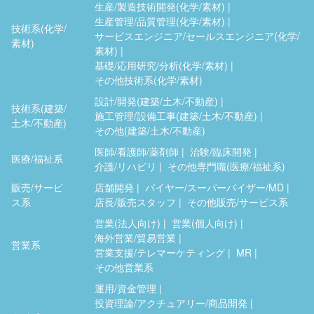
生産/製造技術開発(化学/素材)
生産管理/品質管理(化学/素材)
技術系(化学/
サービスエンジニア/セールスエンジニア(化学/
素材)
素材)
基礎/応用研究/分析(化学/素材)
その他技術系(化学/素材)
設計/開発(建築/土木/不動産)
技術系(建築/
施工管理/設備工事(建築/土木/不動産)
土木/不動産)
その他(建築/土木/不動産)
医師/看護師/薬剤師
治験/臨床開発
医療/福祉系
介護/リハビリ
その他専門職(医療/福祉系)
販売/サービ
店舗開発
バイヤー/スーパーバイザー/MD
ス系
店長/販売スタッフ
その他販売/サービス系
営業(法人向け)
営業(個人向け)
海外営業/貿易営業
営業系
営業支援/テレマーケティング
MR
その他営業系
運用/資金管理
投資理論/アクチュアリー/商品開発