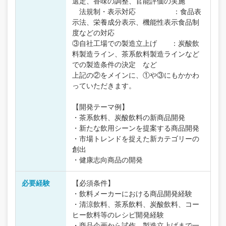
選定、香味の調整、官能評価の実施
法規制・表示対応 ：食品表
示法、栄養成分表示、機能性表示食品制
度などの対応
③自社工場での製造立上げ ：炭酸飲
料製造ライン、茶系飲料製造ラインなど
での製造条件の決定 など
上記の②をメインに、①や③にもかかわ
っていただきます。
【開発テーマ例】
・茶系飲料、炭酸飲料の新商品開発
・新たな飲用シーンを提案する商品開発
・市場トレンドを捉えた新カテゴリーの
創出
・健康志向商品の開発
必要経験
【必須条件】
・飲料メーカーにおける商品開発経験
・清涼飲料、茶系飲料、炭酸飲料、コー
ヒー飲料等のレシピ開発経験
・商品企画から試作、製造立上げまで一