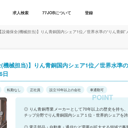
求人検索
77JOBについて
登録
設備保全(機械担当)】りん青銅国内シェア1位／世界水準の“りん青銅”
(機械担当)】りん青銅国内シェア1位／世界水準の
6日
転勤なし
正社員
設立10年以上の会社
車通勤可
◎ りん青銅専業メーカーとして70年以上の歴史を持ち、
チップ分野でりん青銅国内シェア１位・世界的シェアを誇
◎ 電子部品・自動車・通信など需要が拡大する領域で事業