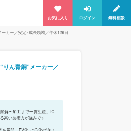
お気に入り
ログイン
無料相談
メーカー／安定×成長領域／年休126日
“りん青銅”メーカー／
溶解〜加工まで一貫生産。IC
る高い技術力が強みです
を展開。EV化・5G化の追い