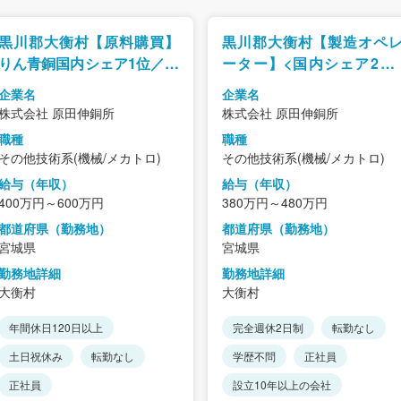
黒川郡大衡村【原料購買】
黒川郡大衡村【製造オペ
りん青銅国内シェア1位／世
ーター】<国内シェア2位
界水準の“りん青銅”メーカ
世界品質の"りん青銅メー
企業名
企業名
ー／安定×成長領域／年休
ー"／少数精鋭で裁量◎
株式会社 原田伸銅所
株式会社 原田伸銅所
126日
IoT社会を支える安定
職種
職種
業！!
その他技術系(機械/メカトロ)
その他技術系(機械/メカトロ)
給与（年収）
給与（年収）
400万円～600万円
380万円～480万円
都道府県（勤務地）
都道府県（勤務地）
宮城県
宮城県
勤務地詳細
勤務地詳細
大衡村
大衡村
年間休日120日以上
完全週休2日制
転勤なし
土日祝休み
転勤なし
学歴不問
正社員
正社員
設立10年以上の会社