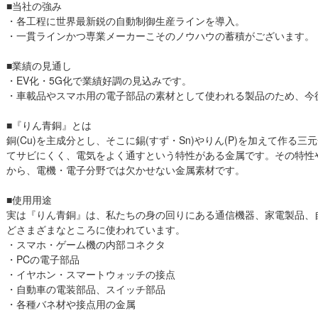
■当社の強み
・各工程に世界最新鋭の自動制御生産ラインを導入。
・一貫ラインかつ専業メーカーこそのノウハウの蓄積がございます。
■業績の見通し
・EV化・5G化で業績好調の見込みです。
・車載品やスマホ用の電子部品の素材として使われる製品のため、今
■『りん青銅』とは
銅(Cu)を主成分とし、そこに錫(すず・Sn)やりん(P)を加えて作る
てサビにくく、電気をよく通すという特性がある金属です。その特性
から、電機・電子分野では欠かせない金属素材です。
■使用用途
実は『りん青銅』は、私たちの身の回りにある通信機器、家電製品、
どさまざまなところに使われています。
・スマホ・ゲーム機の内部コネクタ
・PCの電子部品
・イヤホン・スマートウォッチの接点
・自動車の電装部品、スイッチ部品
・各種バネ材や接点用の金属