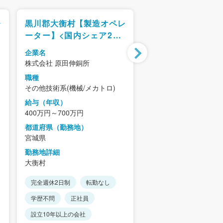
レ
黒川郡大衡村【製造オペレ
黒川郡大衡村【保
>
ーター】<国内シェア2位>
（電気）】年間休日1
カ
世界品質の"りん青銅メーカ
転勤なし
企業名
企業名
／
ー"／高度設備×裁量大／成
株式会社 原田伸銅所
アイシン高丘東北株式
企
長領域でキャリア加速!!
職種
職種
その他技術系(機械/メカトロ)
その他技術系(機械/メカ
給与（年収）
給与（年収）
400万円～700万円
364万円～452万円
都道府県（勤務地）
都道府県（勤務地）
宮城県
宮城県
勤務地詳細
勤務地詳細
大衡村
大衡村
完全週休2日制
転勤なし
年間休日120日以上
学歴不問
正社員
土日祝休み
設立10年以上の会社
リモートワーク・在宅勤
あり