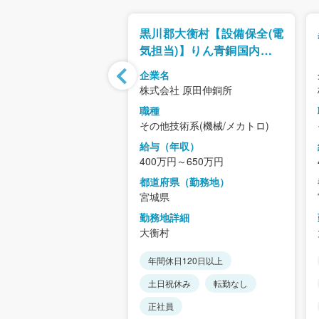
型正社員】未経験で
黒川郡大衡村【設備保全(電
ンジできる製造・物
気担当)】りん青銅国内シェ
!各種メーカーの生産
ア1位／世界水準の“りん青
企業名
ピッキング・部品加
銅”メーカー／安定×成長領
社ウィルオブ・ワーク
株式会社 原田伸銅所
械操作などをお任せ
域／年休126日
職種
術系(機械/メカトロ)
その他技術系(機械/メカトロ)
年収）
給与（年収）
円～
400万円～650万円
県（勤務地）
都道府県（勤務地）
宮城県/福島県
宮城県
詳細
勤務地詳細
葉区/仙台市宮城野区/
大衡村
林区/仙台市太白区/仙
年間休日120日以上
/石巻市/塩竈市/気仙沼
120日以上
市/名取市/角田市/多賀城
土日祝休み
転勤なし
市/登米市/栗原市/東松島
休2日制
学歴不問
市/蔵王町/七ヶ宿町/大河
正社員