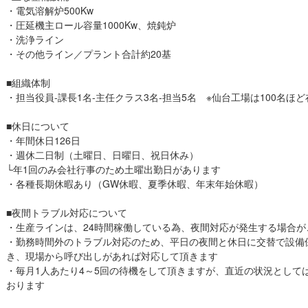
・電気溶解炉500Kw
・圧延機主ロール容量1000Kw、焼鈍炉
・洗浄ライン
・その他ライン／プラント合計約20基
■組織体制
・担当役員-課長1名-主任クラス3名-担当5名 ※仙台工場は100名ほ
■休日について
・年間休日126日
・週休二日制（土曜日、日曜日、祝日休み）
└年1回のみ会社行事のため土曜出勤日があります
・各種長期休暇あり（GW休暇、夏季休暇、年末年始休暇）
■夜間トラブル対応について
・生産ラインは、24時間稼働している為、夜間対応が発生する場合が
・勤務時間外のトラブル対応のため、平日の夜間と休日に交替で設備
き、現場から呼び出しがあれば対応して頂きます
・毎月1人あたり4～5回の待機をして頂きますが、直近の状況として
おります