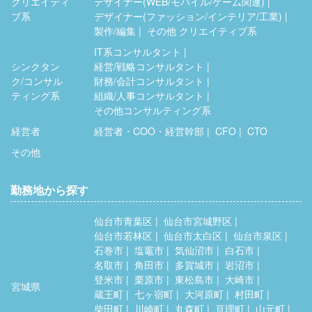
クリエイティ
デザイナー(WEB/モバイル/ゲーム関連)
ブ系
デザイナー(ファッション/インテリア/工業)
製作/編集
その他 クリエイティブ系
IT系コンサルタント
シンクタン
経営/戦略コンサルタント
ク/コンサル
財務/会計コンサルタント
ティング系
組織/人事コンサルタント
その他コンサルティング系
経営者
経営者・COO・経営幹部
CFO
CTO
その他
勤務地から探す
仙台市青葉区
仙台市宮城野区
仙台市若林区
仙台市太白区
仙台市泉区
石巻市
塩竈市
気仙沼市
白石市
名取市
角田市
多賀城市
岩沼市
登米市
栗原市
東松島市
大崎市
宮城県
蔵王町
七ヶ宿町
大河原町
村田町
柴田町
川崎町
丸森町
亘理町
山元町