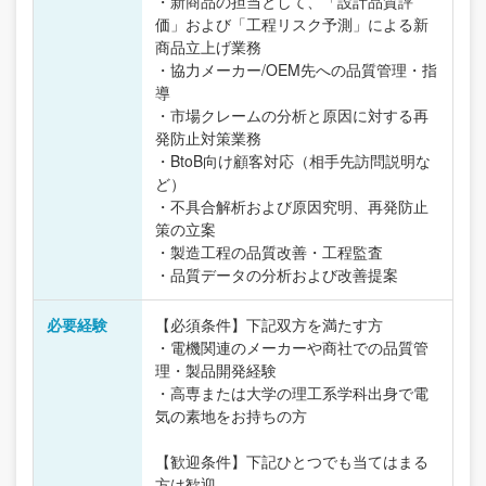
・新商品の担当として、「設計品質評
価」および「工程リスク予測」による新
商品立上げ業務
・協力メーカー/OEM先への品質管理・指
導
・市場クレームの分析と原因に対する再
発防止対策業務
・BtoB向け顧客対応（相手先訪問説明な
ど）
・不具合解析および原因究明、再発防止
策の立案
・製造工程の品質改善・工程監査
・品質データの分析および改善提案
必要経験
【必須条件】下記双方を満たす方
・電機関連のメーカーや商社での品質管
理・製品開発経験
・高専または大学の理工系学科出身で電
気の素地をお持ちの方
【歓迎条件】下記ひとつでも当てはまる
方は歓迎