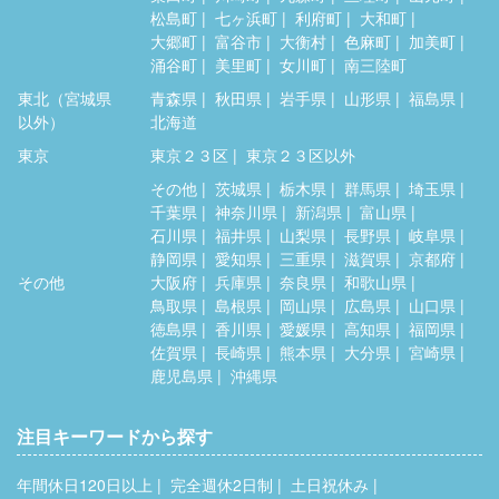
松島町
七ヶ浜町
利府町
大和町
大郷町
富谷市
大衡村
色麻町
加美町
涌谷町
美里町
女川町
南三陸町
東北（宮城県
青森県
秋田県
岩手県
山形県
福島県
以外）
北海道
東京
東京２３区
東京２３区以外
その他
茨城県
栃木県
群馬県
埼玉県
千葉県
神奈川県
新潟県
富山県
石川県
福井県
山梨県
長野県
岐阜県
静岡県
愛知県
三重県
滋賀県
京都府
その他
大阪府
兵庫県
奈良県
和歌山県
鳥取県
島根県
岡山県
広島県
山口県
徳島県
香川県
愛媛県
高知県
福岡県
佐賀県
長崎県
熊本県
大分県
宮崎県
鹿児島県
沖縄県
注目キーワードから探す
年間休日120日以上
完全週休2日制
土日祝休み