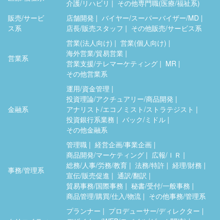
介護/リハビリ
その他専門職(医療/福祉系)
販売/サービ
店舗開発
バイヤー/スーパーバイザー/MD
ス系
店長/販売スタッフ
その他販売/サービス系
営業(法人向け)
営業(個人向け)
海外営業/貿易営業
営業系
営業支援/テレマーケティング
MR
その他営業系
運用/資金管理
投資理論/アクチュアリー/商品開発
金融系
アナリスト/エコノミスト/ストラテジスト
投資銀行系業務
バック/ミドル
その他金融系
管理職
経営企画/事業企画
商品開発/マーケティング
広報/ＩＲ
総務/人事/労務/教育
法務/特許
経理/財務
事務/管理系
宣伝/販売促進
通訳/翻訳
貿易事務/国際事務
秘書/受付/一般事務
商品管理/購買/仕入/物流
その他事務/管理系
プランナー
プロデューサー/ディレクター