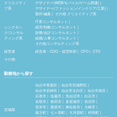
クリエイティ
デザイナー(WEB/モバイル/ゲーム関連)
ブ系
デザイナー(ファッション/インテリア/工業)
製作/編集
その他 クリエイティブ系
IT系コンサルタント
シンクタン
経営/戦略コンサルタント
ク/コンサル
財務/会計コンサルタント
ティング系
組織/人事コンサルタント
その他コンサルティング系
経営者
経営者・COO・経営幹部
CFO
CTO
その他
勤務地から探す
仙台市青葉区
仙台市宮城野区
仙台市若林区
仙台市太白区
仙台市泉区
石巻市
塩竈市
気仙沼市
白石市
名取市
角田市
多賀城市
岩沼市
登米市
栗原市
東松島市
大崎市
宮城県
蔵王町
七ヶ宿町
大河原町
村田町