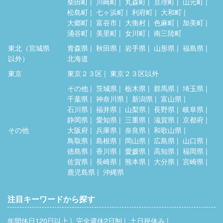
柴田町
川崎町
丸森町
亘理町
山元町
松島町
七ヶ浜町
利府町
大和町
大郷町
富谷市
大衡村
色麻町
加美町
涌谷町
美里町
女川町
南三陸町
東北（宮城県
青森県
秋田県
岩手県
山形県
福島県
以外）
北海道
東京
東京２３区
東京２３区以外
その他
茨城県
栃木県
群馬県
埼玉県
千葉県
神奈川県
新潟県
富山県
石川県
福井県
山梨県
長野県
岐阜県
静岡県
愛知県
三重県
滋賀県
京都府
その他
大阪府
兵庫県
奈良県
和歌山県
鳥取県
島根県
岡山県
広島県
山口県
徳島県
香川県
愛媛県
高知県
福岡県
佐賀県
長崎県
熊本県
大分県
宮崎県
鹿児島県
沖縄県
注目キーワードから探す
年間休日120日以上
完全週休2日制
土日祝休み