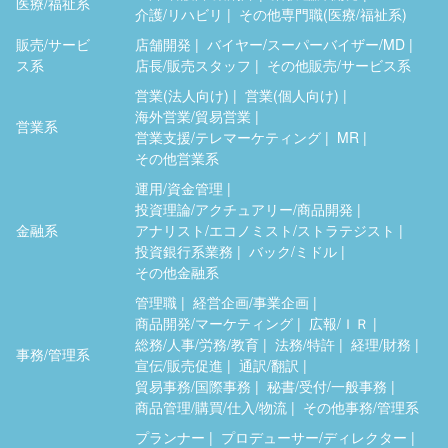
医療/福祉系
介護/リハビリ
その他専門職(医療/福祉系)
販売/サービ
店舗開発
バイヤー/スーパーバイザー/MD
ス系
店長/販売スタッフ
その他販売/サービス系
営業(法人向け)
営業(個人向け)
海外営業/貿易営業
営業系
営業支援/テレマーケティング
MR
その他営業系
運用/資金管理
投資理論/アクチュアリー/商品開発
金融系
アナリスト/エコノミスト/ストラテジスト
投資銀行系業務
バック/ミドル
その他金融系
管理職
経営企画/事業企画
商品開発/マーケティング
広報/ＩＲ
総務/人事/労務/教育
法務/特許
経理/財務
事務/管理系
宣伝/販売促進
通訳/翻訳
貿易事務/国際事務
秘書/受付/一般事務
商品管理/購買/仕入/物流
その他事務/管理系
プランナー
プロデューサー/ディレクター