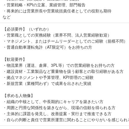
・営業戦略・KPIの立案、業績管理、部門報告
・将来的には営業所長や営業統括責任者としての役割も期待
など
【必須要件】（いずれか）
・営業職としての実務経験（業界不問、法人営業経験歓迎）
・マネジメント、またはチームリーダーとしてのご経験（規模不問）
・普通自動車運転免許（AT限定可）をお持ちの方
【歓迎要件】
・物流業界（運送、倉庫、3PL等）での営業経験をお持ちの方
・建設資材・工業製品など重量物を扱う顧客との取引経験がある方
・拠点マネジメントや予算管理、KPI管理のご経験
・新規営業（業種問わず）で成果を出された実績
【求める人物像】
・組織の中核として、中長期的にキャリアを築きたい方
・周囲と円滑な関係性を築きながら、現場の信頼を得られる方
・主体的に課題を発見し、改善提案・実行まで推進できる方
・自らの判断と責任で営業所運営に関わることにやりがいを感じられ