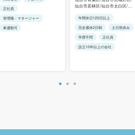
仙台市若林区/仙台市太白区/仙
正社員
台市泉区/石巻市/塩竈市/気仙沼
年間休日120日以上
管理職・マネージャー
市/白石市/名取市/角田市/多賀城
市/岩沼市/登米市/栗原市/東松島
完全週休2日制
土日祝休み
車通勤可
市/大崎市/蔵王町/七ヶ宿町/大河
原町/村田町/柴田町/川崎町/丸森
学歴不問
正社員
町/亘理町/山元町/松島町/七ヶ浜
設立10年以上の会社
町/利府町/大和町/大郷町/富谷市
大衡村/色麻町/加美町/涌谷町/美
里町/女川町/南三陸町/東京２３
区/愛知県/大阪府/福岡県