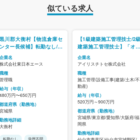
似ている求人
黒川郡大衡村【物流倉庫セ
【1級建築施工管理技士/2
ンター長候補】転勤なし/大
建築施工管理技士】「オ
手製紙メーカー取引あり
ィス・商業施設の内装仕
企業名
企業名
げ工事・家具設置工事」
株式会社東日本エース
アイリスチトセ株式会社
職種
職種
管理職
施工管理/設備工事(建築/土木/不
動産)
給与（年収）
480万円〜650万円
給与（年収）
520万円～900万円
都道府県（勤務地）
宮城県
都道府県（勤務地）
宮城県/東京都/愛知県/大阪府/福
勤務地詳細
岡県
大衡村
勤務地詳細
転勤なし
学歴不問
仙台市青葉区/仙台市宮城野区/