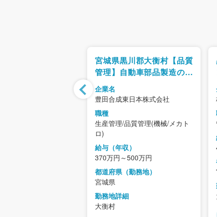
大衡村【検査担当】
宮城県黒川郡大衡村【品質
銅国内シェア1位／世
管理】自動車部品製造の品
の“りん青銅”メーカ
質管理/完全週休二日制・年
企業名
定×成長領域／年休
休121日/トヨタ自動車グル
 原田伸銅所
豊田合成東日本株式会社
ープ
職種
/品質管理(機械/メカト
生産管理/品質管理(機械/メカト
ロ)
年収）
給与（年収）
～700万円
370万円～500万円
県（勤務地）
都道府県（勤務地）
宮城県
詳細
勤務地詳細
大衡村