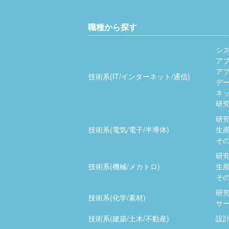
職種から探す
シ
ア
ア
技術系(IT/インターネット/通信)
デ
ネッ
研究
研究
技術系(電気/電子/半導体)
生産
その
研究
技術系(機械/メカトロ)
生産
その
研究
技術系(化学/素材)
サー
技術系(建築/土木/不動産)
設計