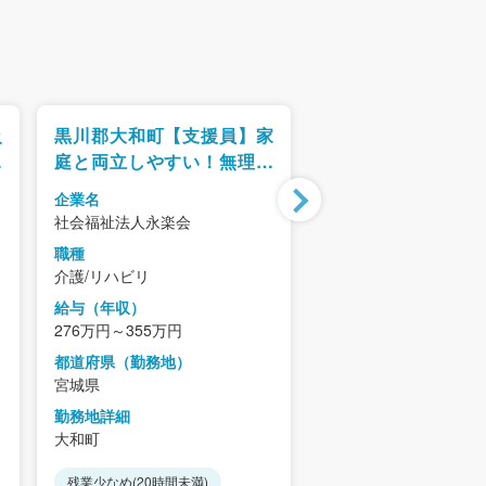
級
黒川郡大和町【支援員】家
黒川郡大衡村【介護
フ
庭と両立しやすい！無理な
荘】家庭と両立し
上
く続けられる働き方
無理なく続けられる
企業名
企業名
社会福祉法人永楽会
社会福祉法人永楽会
職種
職種
介護/リハビリ
介護/リハビリ
給与（年収）
給与（年収）
276万円～355万円
271万円～350万円
都道府県（勤務地）
都道府県（勤務地）
宮城県
宮城県
勤務地詳細
勤務地詳細
大和町
大衡村
残業少なめ(20時間未満)
残業少なめ(20時間未満)