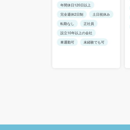
120日以上
年間休日120日以上
休み
転勤なし
完全週休2日制
土日祝休み
転勤なし
正社員
0年以上の会社
設立10年以上の会社
可
車通勤可
未経験でも可