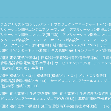
ステムアナリスト/コンサルタント
プロジェクトマネージャー(IT/インタ
プリケーション開発エンジニア(オープン系)
アプリケーション開発エンジ
プリケーション開発エンジニア(汎用系)
アプリケーション開発エンジニア
ータベース構築/設計エンジニア
サーバー構築/設計エンジニア
ネット
トワークエンジニア(保守/運用)
社内情報システム/EDP/MIS
サポー
/開発(IT/インターネット/通信)
その他技術系(IT/インターネット/通信)
/開発(電気/電子/半導体)
回路設計/実装設計(電気/電子/半導体)
生産
管理/品質管理(電気/電子/半導体)
サービスエンジニア/セールスエンジニ
他技術系(電気/電子/半導体)
/開発(機械/メカトロ)
機械設計(機械/メカトロ)
メカトロ制御設計
管理/品質管理(機械/メカトロ)
サービスエンジニア/セールスエンジニア
他技術系(機械/メカトロ)
/開発(化学/素材)
生産/製造技術開発(化学/素材)
生産管理/品質管理(
ビスエンジニア/セールスエンジニア(化学/素材)
基礎/応用研究/分析(
/開発(建築/土木/不動産)
施工管理/設備工事(建築/土木/不動産)
その他