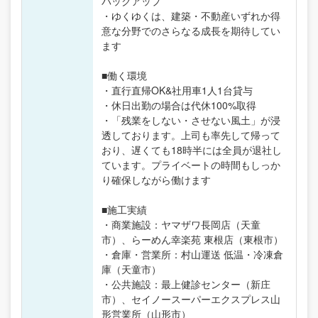
バックアップ
・ゆくゆくは、建築・不動産いずれか得
意な分野でのさらなる成長を期待してい
ます
■働く環境
・直行直帰OK&社用車1人1台貸与
・休日出勤の場合は代休100%取得
・「残業をしない・させない風土」が浸
透しております。上司も率先して帰って
おり、遅くても18時半には全員が退社し
ています。プライベートの時間もしっか
り確保しながら働けます
■施工実績
・商業施設：ヤマザワ長岡店（天童
市）、らーめん幸楽苑 東根店（東根市）
・倉庫・営業所：村山運送 低温・冷凍倉
庫（天童市）
・公共施設：最上健診センター（新庄
市）、セイノースーパーエクスプレス山
形営業所（山形市）