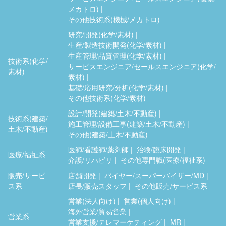
メカトロ)
その他技術系(機械/メカトロ)
研究/開発(化学/素材)
生産/製造技術開発(化学/素材)
生産管理/品質管理(化学/素材)
技術系(化学/
サービスエンジニア/セールスエンジニア(化学/
素材)
素材)
基礎/応用研究/分析(化学/素材)
その他技術系(化学/素材)
設計/開発(建築/土木/不動産)
技術系(建築/
施工管理/設備工事(建築/土木/不動産)
土木/不動産)
その他(建築/土木/不動産)
医師/看護師/薬剤師
治験/臨床開発
医療/福祉系
介護/リハビリ
その他専門職(医療/福祉系)
販売/サービ
店舗開発
バイヤー/スーパーバイザー/MD
ス系
店長/販売スタッフ
その他販売/サービス系
営業(法人向け)
営業(個人向け)
海外営業/貿易営業
営業系
営業支援/テレマーケティング
MR