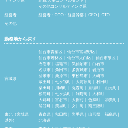
その他コンサルティング系
経営者
経営者・COO・経営幹部
CFO
CTO
その他
勤務地から探す
仙台市青葉区
仙台市宮城野区
仙台市若林区
仙台市太白区
仙台市泉区
石巻市
塩竈市
気仙沼市
白石市
名取市
角田市
多賀城市
岩沼市
登米市
栗原市
東松島市
大崎市
宮城県
蔵王町
七ヶ宿町
大河原町
村田町
柴田町
川崎町
丸森町
亘理町
山元町
松島町
七ヶ浜町
利府町
大和町
大郷町
富谷市
大衡村
色麻町
加美町
涌谷町
美里町
女川町
南三陸町
東北（宮城県
青森県
秋田県
岩手県
山形県
福島県
以外）
北海道