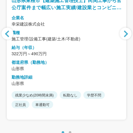
山形県東根市【建築施工管理技士】民間工事から官
公庁案件まで幅広い施工実績/建設業とコンビニ事
業の二本柱で収益を確保/残業月5時間
企業名
幸栄建設株式会社
職種
施工管理/設備工事(建築/土木/不動産)
給与（年収）
322万円～490万円
都道府県（勤務地）
山形県
勤務地詳細
山形県
残業少なめ(20時間未満)
転勤なし
学歴不問
正社員
車通勤可