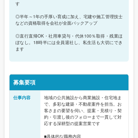
す
◎半年～1年の手厚い育成に加え、宅建や施工管理技士
などの資格取得を会社が全面バックアップ
◎直行直帰OK・社用車貸与・代休100％取得・残業ほ
ぼなし。18時半には全員退社し、私生活も大切にでき
ます
募集要項
仕事内容
地域の公共施設から商業施設・住宅地ま
で、多彩な建築・不動産案件を担当。お
客さまの要望を伺い、提案・見積り・契
約・引渡し後のフォローまで一貫して対
応する深耕型の提案営業です
■具体的な職務内容