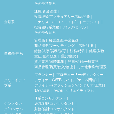
その他営業系
運用/資金管理
投資理論/アクチュアリー/商品開発
金融系
アナリスト/エコノミスト/ストラテジスト
投資銀行系業務
バック/ミドル
その他金融系
管理職
経営企画/事業企画
商品開発/マーケティング
広報/ＩＲ
総務/人事/労務/教育
法務/特許
経理/財務
事務/管理系
宣伝/販売促進
通訳/翻訳
貿易事務/国際事務
秘書/受付/一般事務
商品管理/購買/仕入/物流
その他事務/管理系
プランナー
プロデューサー/ディレクター
クリエイティ
デザイナー(WEB/モバイル/ゲーム関連)
ブ系
デザイナー(ファッション/インテリア/工業)
製作/編集
その他 クリエイティブ系
IT系コンサルタント
シンクタン
経営/戦略コンサルタント
ク/コンサル
財務/会計コンサルタント
ティング系
組織/人事コンサルタント