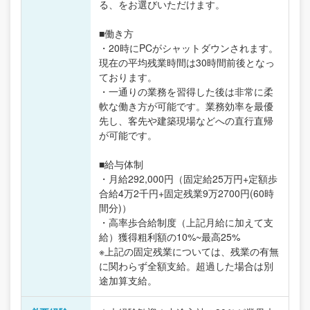
る、をお選びいただけます。
■働き方
・20時にPCがシャットダウンされます。
現在の平均残業時間は30時間前後となっ
ております。
・一通りの業務を習得した後は非常に柔
軟な働き方が可能です。業務効率を最優
先し、客先や建築現場などへの直行直帰
が可能です。
■給与体制
・月給292,000円（固定給25万円+定額歩
合給4万2千円+固定残業9万2700円(60時
間分)）
・高率歩合給制度（上記月給に加えて支
給）獲得粗利額の10%~最高25%
※上記の固定残業については、残業の有無
に関わらず全額支給。超過した場合は別
途加算支給。