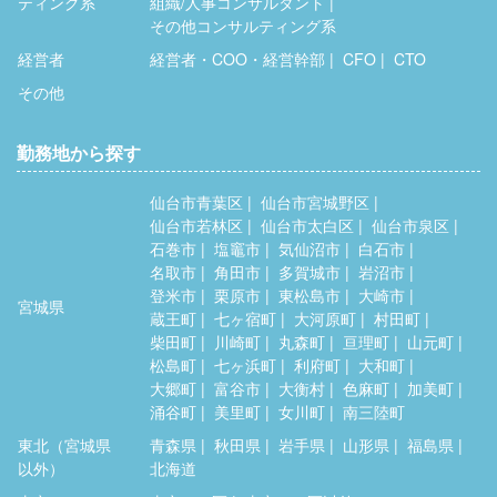
ティング系
組織/人事コンサルタント
その他コンサルティング系
経営者
経営者・COO・経営幹部
CFO
CTO
その他
勤務地から探す
仙台市青葉区
仙台市宮城野区
仙台市若林区
仙台市太白区
仙台市泉区
石巻市
塩竈市
気仙沼市
白石市
名取市
角田市
多賀城市
岩沼市
登米市
栗原市
東松島市
大崎市
宮城県
蔵王町
七ヶ宿町
大河原町
村田町
柴田町
川崎町
丸森町
亘理町
山元町
松島町
七ヶ浜町
利府町
大和町
大郷町
富谷市
大衡村
色麻町
加美町
涌谷町
美里町
女川町
南三陸町
東北（宮城県
青森県
秋田県
岩手県
山形県
福島県
以外）
北海道