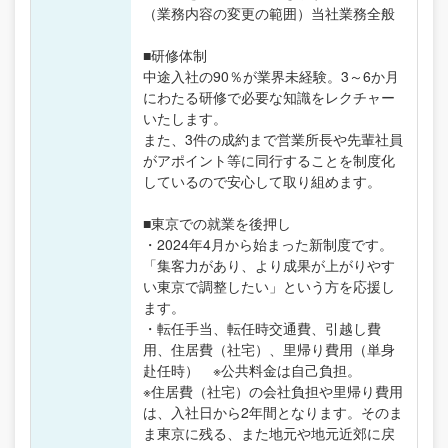
（業務内容の変更の範囲）当社業務全般
■研修体制
中途入社の90％が業界未経験。3～6か月
にわたる研修で必要な知識をレクチャー
いたします。
また、3件の成約まで営業所長や先輩社員
がアポイント等に同行することを制度化
しているので安心して取り組めます。
■東京での就業を後押し
・2024年4月から始まった新制度です。
「集客力があり、より成果が上がりやす
い東京で調整したい」という方を応援し
ます。
・転任手当、転任時交通費、引越し費
用、住居費（社宅）、里帰り費用（単身
赴任時） ※公共料金は自己負担。
※住居費（社宅）の会社負担や里帰り費用
は、入社日から2年間となります。そのま
ま東京に残る、また地元や地元近郊に戻