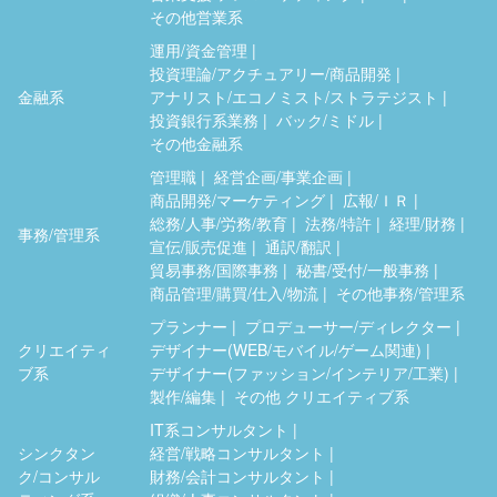
その他営業系
運用/資金管理
投資理論/アクチュアリー/商品開発
金融系
アナリスト/エコノミスト/ストラテジスト
投資銀行系業務
バック/ミドル
その他金融系
管理職
経営企画/事業企画
商品開発/マーケティング
広報/ＩＲ
総務/人事/労務/教育
法務/特許
経理/財務
事務/管理系
宣伝/販売促進
通訳/翻訳
貿易事務/国際事務
秘書/受付/一般事務
商品管理/購買/仕入/物流
その他事務/管理系
プランナー
プロデューサー/ディレクター
クリエイティ
デザイナー(WEB/モバイル/ゲーム関連)
ブ系
デザイナー(ファッション/インテリア/工業)
製作/編集
その他 クリエイティブ系
IT系コンサルタント
シンクタン
経営/戦略コンサルタント
ク/コンサル
財務/会計コンサルタント