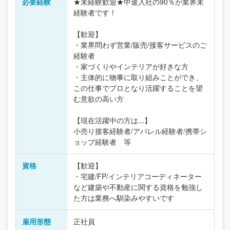
必要経験
★未経験歓迎★中途入社の90％が業界未
経験者です！
【歓迎】
・業界問わず営業/販売/接客サービスのご
経験者
・家づくりやインテリアが好きな方
・主体的に物事に取り組みことができ、
この仕事でプロとなり活躍することを望
む意欲の高い方
【現在活躍中の方は...】
小売り接客経験者/アパレル経験者/携帯シ
ョップ経験者 等
資格
【歓迎】
・宅建/FP/インテリアコーディネーター
など建築や不動産に関する資格を勉強し
た方は業務へ馴染みやすいです
雇用形態
正社員