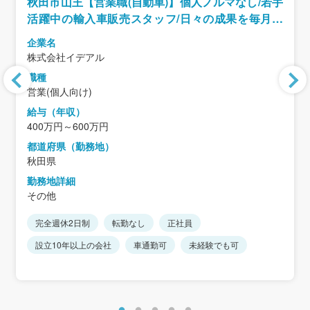
秋田市山王【営業職(自動車)】個人ノルマなし/若手
活躍中の輸入車販売スタッフ/日々の成果を毎月イ
ンセンティブ還元!!
企業名
株式会社イデアル
職種
営業(個人向け)
給与（年収）
400万円～600万円
都道府県（勤務地）
秋田県
勤務地詳細
その他
完全週休2日制
転勤なし
正社員
設立10年以上の会社
車通勤可
未経験でも可