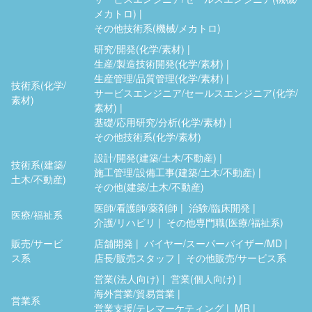
メカトロ)
その他技術系(機械/メカトロ)
研究/開発(化学/素材)
生産/製造技術開発(化学/素材)
生産管理/品質管理(化学/素材)
技術系(化学/
サービスエンジニア/セールスエンジニア(化学/
素材)
素材)
基礎/応用研究/分析(化学/素材)
その他技術系(化学/素材)
設計/開発(建築/土木/不動産)
技術系(建築/
施工管理/設備工事(建築/土木/不動産)
土木/不動産)
その他(建築/土木/不動産)
医師/看護師/薬剤師
治験/臨床開発
医療/福祉系
介護/リハビリ
その他専門職(医療/福祉系)
販売/サービ
店舗開発
バイヤー/スーパーバイザー/MD
ス系
店長/販売スタッフ
その他販売/サービス系
営業(法人向け)
営業(個人向け)
海外営業/貿易営業
営業系
営業支援/テレマーケティング
MR