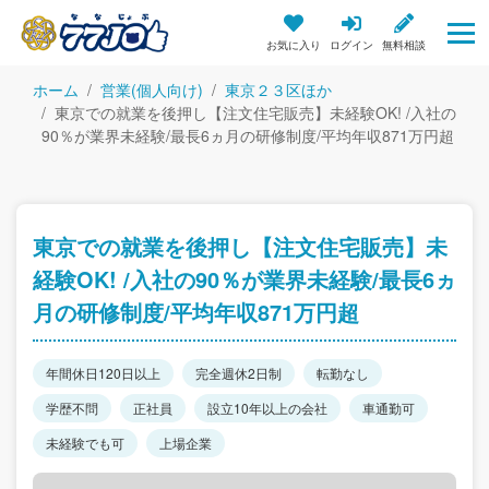
お気に入り
ログイン
無料相談
ホーム
営業(個人向け)
東京２３区ほか
東京での就業を後押し【注文住宅販売】未経験OK! /入社の
90％が業界未経験/最長6ヵ月の研修制度/平均年収871万円超
東京での就業を後押し【注文住宅販売】未
経験OK! /入社の90％が業界未経験/最長6ヵ
月の研修制度/平均年収871万円超
年間休日120日以上
完全週休2日制
転勤なし
学歴不問
正社員
設立10年以上の会社
車通勤可
未経験でも可
上場企業