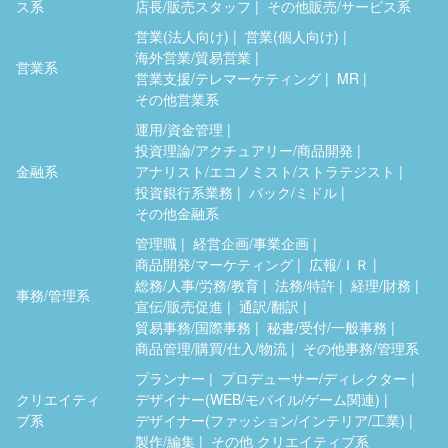
ス系
店長/販売スタッフ
その他販売/サービス系
営業(法人向け)
営業(個人向け)
海外営業/貿易営業
営業系
営業支援/テレマーケティング
MR
その他営業系
運用/資金管理
投資理論/アクチュアリー/商品開発
金融系
アナリスト/エコノミスト/ストラテジスト
投資銀行系業務
バック/ミドル
その他金融系
管理職
経営企画/事業企画
商品開発/マーケティング
広報/ＩＲ
総務/人事/労務/教育
法務/特許
経理/財務
事務/管理系
宣伝/販売促進
通訳/翻訳
貿易事務/国際事務
秘書/受付/一般事務
商品管理/購買/仕入/物流
その他事務/管理系
プランナー
プロデューサー/ディレクター
クリエイティ
デザイナー(WEB/モバイル/ゲーム関連)
ブ系
デザイナー(ファッション/インテリア/工業)
製作/編集
その他 クリエイティブ系