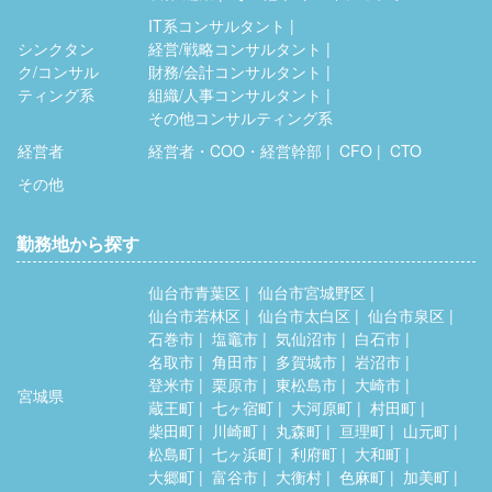
IT系コンサルタント
シンクタン
経営/戦略コンサルタント
ク/コンサル
財務/会計コンサルタント
ティング系
組織/人事コンサルタント
その他コンサルティング系
経営者
経営者・COO・経営幹部
CFO
CTO
その他
勤務地から探す
仙台市青葉区
仙台市宮城野区
仙台市若林区
仙台市太白区
仙台市泉区
石巻市
塩竈市
気仙沼市
白石市
名取市
角田市
多賀城市
岩沼市
登米市
栗原市
東松島市
大崎市
宮城県
蔵王町
七ヶ宿町
大河原町
村田町
柴田町
川崎町
丸森町
亘理町
山元町
松島町
七ヶ浜町
利府町
大和町
大郷町
富谷市
大衡村
色麻町
加美町