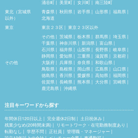
涌谷町
美里町
女川町
南三陸町
東北（宮城県
青森県
秋田県
岩手県
山形県
福島県
以外）
北海道
東京
東京２３区
東京２３区以外
その他
茨城県
栃木県
群馬県
埼玉県
千葉県
神奈川県
新潟県
富山県
石川県
福井県
山梨県
長野県
岐阜県
静岡県
愛知県
三重県
滋賀県
京都府
その他
大阪府
兵庫県
奈良県
和歌山県
鳥取県
島根県
岡山県
広島県
山口県
徳島県
香川県
愛媛県
高知県
福岡県
佐賀県
長崎県
熊本県
大分県
宮崎県
鹿児島県
沖縄県
注目キーワードから探す
年間休日120日以上
完全週休2日制
土日祝休み
残業少なめ(20時間未満)
リモートワーク・在宅勤務制度あり
転勤なし
学歴不問
正社員
管理職・マネージャー
設立10年以上の会社
ベンチャー企業
車通勤可