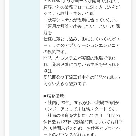
・SaaSのような画一的な開発ではなく、
顧客ごとの業務フローに深く入り込んだ
システム設計・実装が可能
「既存システムが現場に合っていない」
「運用が煩雑で改善したい」といった課
題を、
仕様に落とし込み、形にしていくのがユ
ーテックのアプリケーションエンジニア
の役割です。
開発したシステムが実際の現場で使わ
れ、業務改善につながる実感を得られる
点は、
受託開発や下流工程中心の開発では味わ
えない大きな魅力です。
■ 職務環境
・社内は20代、30代が多い職場で9割が
エンジニアとして未経験スタートです。
社員の健康を大切にしており、年間の
休日数も127日で残業時間についても月平
均10時間未満のため、お仕事とプライベ
ートのバランスが取れます。