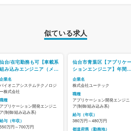
似ている求人
仙台/在宅勤務も可【車載系
仙台市青葉区【アプリケ
組み込みエンジニア（メン
ションエンジニア】年間
バークラス）】安心安定の
日127日・残業10時間未満
企業名
企業名
パイオニアグループ/年休
服装自由のオフィスカジ
パイオニアシステムテクノロジ
株式会社ユーテック
125日でWLBも◎
アル制度/未経験者の募集
ー株式会社
職種
す♪
職種
アプリケーション開発エンジニ
アプリケーション開発エンジニ
ア(制御/組み込み系)
ア(制御/組み込み系)
給与（年収）
給与（年収）
380万円～480万円
550万円～700万円
都道府県（勤務地）