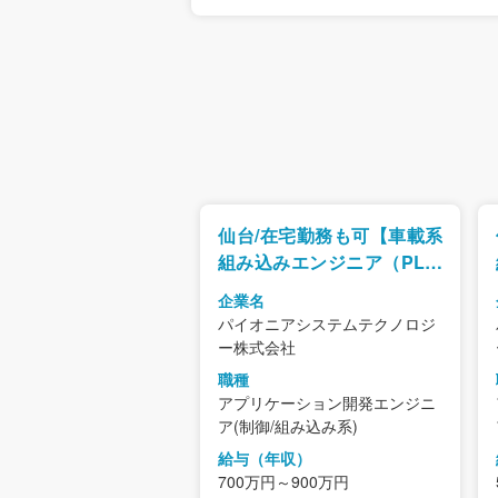
仙台/在宅勤務も可【車載系
組み込みエンジニア（PL・
PM）】安心安定のパイオニ
企業名
アグループ/年休125日で
パイオニアシステムテクノロジ
WLBも◎
ー株式会社
職種
アプリケーション開発エンジニ
ア(制御/組み込み系)
給与（年収）
700万円～900万円