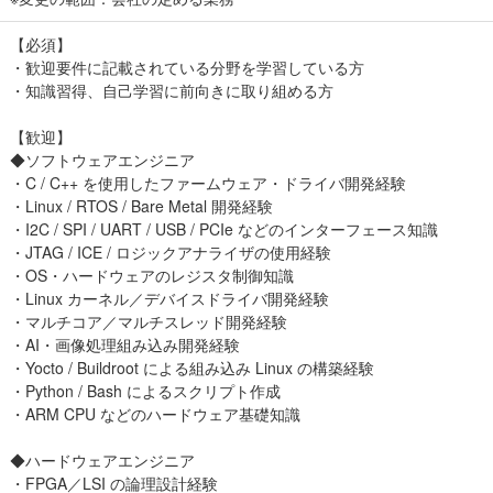
【必須】
・歓迎要件に記載されている分野を学習している方
・知識習得、自己学習に前向きに取り組める方
【歓迎】
◆ソフトウェアエンジニア
・C / C++ を使用したファームウェア・ドライバ開発経験
・Linux / RTOS / Bare Metal 開発経験
・I2C / SPI / UART / USB / PCIe などのインターフェース知識
・JTAG / ICE / ロジックアナライザの使用経験
・OS・ハードウェアのレジスタ制御知識
・Linux カーネル／デバイスドライバ開発経験
・マルチコア／マルチスレッド開発経験
・AI・画像処理組み込み開発経験
・Yocto / Buildroot による組み込み Linux の構築経験
・Python / Bash によるスクリプト作成
・ARM CPU などのハードウェア基礎知識
◆ハードウェアエンジニア
・FPGA／LSI の論理設計経験