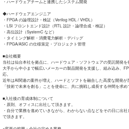
・ハードウェアチームと連携したシステム開発
◆ハードウェアエンジニア
・FPGA の論理設計・検証（Verilog HDL / VHDL）
・LSI フロントエンド設計（RTL 設計・論理合成・検証）
・高位設計（SystemC など）
・タイミング解析・消費電力解析・デバッグ
・FPGA/ASIC の仕様策定・プロジェクト管理
■会社概要
当社は仙台本社を拠点に、ハードウェア・ソフトウェアの受託開発を
大手から中小まで幅広いメーカーの製品開発を支援し、組み込み、FPG
応。
近年はAI関連の案件が増え、ハードとソフトを融合した高度な開発が
「技術で未来を創る」ことを使命に、共に挑戦し成長する仲間を求め
■入社後の育成体制について
・原則、オフィスに出社して頂きます。
・自分で業務を進めていきながら、わからない点などをその日に出社
で頂きます。
※変更の範囲：会社の定める業務