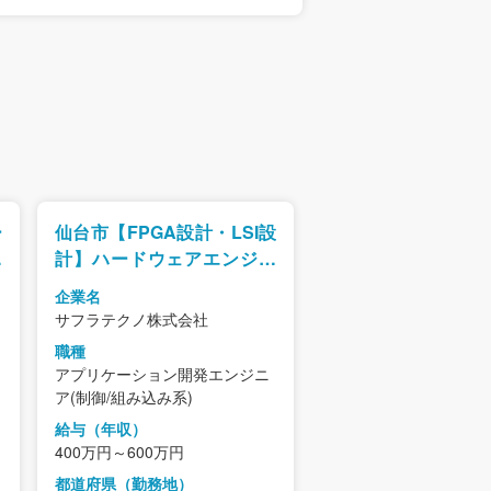
ー
仙台市【FPGA設計・LSI設
休
計】ハードウェアエンジニ
/
ア募集／リモート勤務可
企業名
ュ
サフラテクノ株式会社
で
職種
アプリケーション開発エンジニ
ア(制御/組み込み系)
給与（年収）
400万円～600万円
都道府県（勤務地）