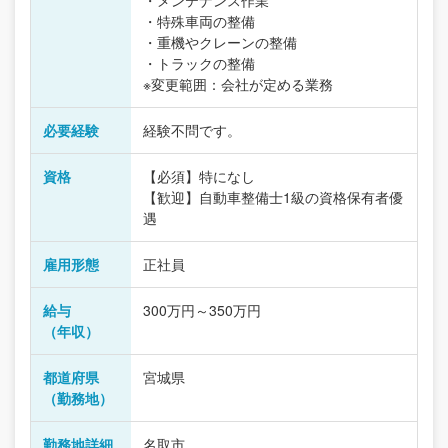
・メンテナンス作業
・特殊車両の整備
・重機やクレーンの整備
・トラックの整備
※変更範囲：会社が定める業務
必要経験
経験不問です。
資格
【必須】特になし
【歓迎】自動車整備士1級の資格保有者優
遇
雇用形態
正社員
給与
300万円～350万円
（年収）
都道府県
宮城県
（勤務地）
勤務地詳細
名取市