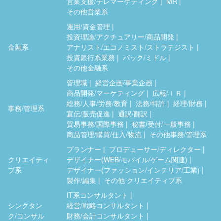
営業支援/テレマーケティング
MR
その他営業系
運用/資金管理
投資理論/アクチュアリー/商品開発
金融系
アナリスト/エコノミスト/ストラテジスト
投資銀行系業務
バック/ミドル
その他金融系
管理職
経営企画/事業企画
商品開発/マーケティング
広報/ＩＲ
総務/人事/労務/教育
法務/特許
経理/財務
事務/管理系
宣伝/販売促進
通訳/翻訳
貿易事務/国際事務
秘書/受付/一般事務
商品管理/購買/仕入/物流
その他事務/管理系
プランナー
プロデューサー/ディレクター
クリエイティ
デザイナー(WEB/モバイル/ゲーム関連)
ブ系
デザイナー(ファッション/インテリア/工業)
製作/編集
その他 クリエイティブ系
IT系コンサルタント
シンクタン
経営/戦略コンサルタント
ク/コンサル
財務/会計コンサルタント