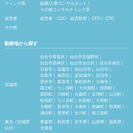
ティング系
組織/人事コンサルタント
その他コンサルティング系
経営者
経営者・COO・経営幹部
CFO
CTO
その他
勤務地から探す
仙台市青葉区
仙台市宮城野区
仙台市若林区
仙台市太白区
仙台市泉区
石巻市
塩竈市
気仙沼市
白石市
名取市
角田市
多賀城市
岩沼市
登米市
栗原市
東松島市
大崎市
宮城県
蔵王町
七ヶ宿町
大河原町
村田町
柴田町
川崎町
丸森町
亘理町
山元町
松島町
七ヶ浜町
利府町
大和町
大郷町
富谷市
大衡村
色麻町
加美町
涌谷町
美里町
女川町
南三陸町
東北（宮城県
青森県
秋田県
岩手県
山形県
福島県
以外）
北海道