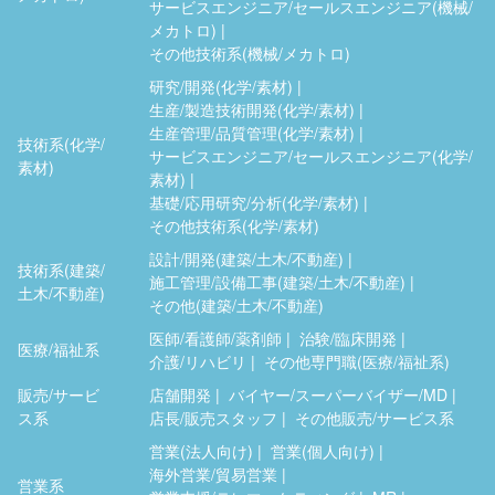
サービスエンジニア/セールスエンジニア(機械/
メカトロ)
その他技術系(機械/メカトロ)
研究/開発(化学/素材)
生産/製造技術開発(化学/素材)
生産管理/品質管理(化学/素材)
技術系(化学/
サービスエンジニア/セールスエンジニア(化学/
素材)
素材)
基礎/応用研究/分析(化学/素材)
その他技術系(化学/素材)
設計/開発(建築/土木/不動産)
技術系(建築/
施工管理/設備工事(建築/土木/不動産)
土木/不動産)
その他(建築/土木/不動産)
医師/看護師/薬剤師
治験/臨床開発
医療/福祉系
介護/リハビリ
その他専門職(医療/福祉系)
販売/サービ
店舗開発
バイヤー/スーパーバイザー/MD
ス系
店長/販売スタッフ
その他販売/サービス系
営業(法人向け)
営業(個人向け)
海外営業/貿易営業
営業系