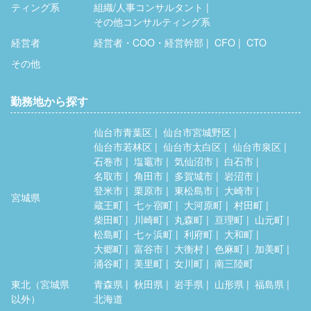
ティング系
組織/人事コンサルタント
その他コンサルティング系
経営者
経営者・COO・経営幹部
CFO
CTO
その他
勤務地から探す
仙台市青葉区
仙台市宮城野区
仙台市若林区
仙台市太白区
仙台市泉区
石巻市
塩竈市
気仙沼市
白石市
名取市
角田市
多賀城市
岩沼市
登米市
栗原市
東松島市
大崎市
宮城県
蔵王町
七ヶ宿町
大河原町
村田町
柴田町
川崎町
丸森町
亘理町
山元町
松島町
七ヶ浜町
利府町
大和町
大郷町
富谷市
大衡村
色麻町
加美町
涌谷町
美里町
女川町
南三陸町
東北（宮城県
青森県
秋田県
岩手県
山形県
福島県
以外）
北海道