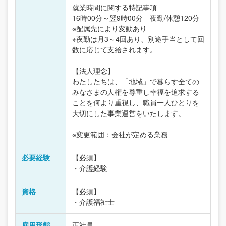
就業時間に関する特記事項
16時00分～翌9時00分 夜勤/休憩120分
※配属先により変動あり
※夜勤は月3～4回あり、別途手当として回
数に応じて支給されます。
【法人理念】
わたしたちは、「地域」で暮らす全ての
みなさまの人権を尊重し幸福を追求する
ことを何より重視し、職員一人ひとりを
大切にした事業運営をいたします。
※変更範囲：会社が定める業務
必要経験
【必須】
・介護経験
資格
【必須】
・介護福祉士
雇用形態
正社員