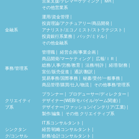
営業支援/テレマーケティング
MR
その他営業系
運用/資金管理
投資理論/アクチュアリー/商品開発
金融系
アナリスト/エコノミスト/ストラテジスト
投資銀行系業務
バック/ミドル
その他金融系
管理職
経営企画/事業企画
商品開発/マーケティング
広報/ＩＲ
総務/人事/労務/教育
法務/特許
経理/財務
事務/管理系
宣伝/販売促進
通訳/翻訳
貿易事務/国際事務
秘書/受付/一般事務
商品管理/購買/仕入/物流
その他事務/管理系
プランナー
プロデューサー/ディレクター
クリエイティ
デザイナー(WEB/モバイル/ゲーム関連)
ブ系
デザイナー(ファッション/インテリア/工業)
製作/編集
その他 クリエイティブ系
IT系コンサルタント
シンクタン
経営/戦略コンサルタント
ク/コンサル
財務/会計コンサルタント