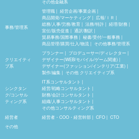
その他金融系
管理職
経営企画/事業企画
商品開発/マーケティング
広報/ＩＲ
総務/人事/労務/教育
法務/特許
経理/財務
事務/管理系
宣伝/販売促進
通訳/翻訳
貿易事務/国際事務
秘書/受付/一般事務
商品管理/購買/仕入/物流
その他事務/管理系
プランナー
プロデューサー/ディレクター
クリエイティ
デザイナー(WEB/モバイル/ゲーム関連)
ブ系
デザイナー(ファッション/インテリア/工業)
製作/編集
その他 クリエイティブ系
IT系コンサルタント
シンクタン
経営/戦略コンサルタント
ク/コンサル
財務/会計コンサルタント
ティング系
組織/人事コンサルタント
その他コンサルティング系
経営者
経営者・COO・経営幹部
CFO
CTO
その他