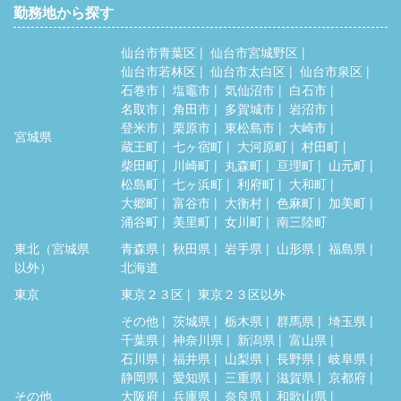
勤務地から探す
仙台市青葉区
仙台市宮城野区
仙台市若林区
仙台市太白区
仙台市泉区
石巻市
塩竈市
気仙沼市
白石市
名取市
角田市
多賀城市
岩沼市
登米市
栗原市
東松島市
大崎市
宮城県
蔵王町
七ヶ宿町
大河原町
村田町
柴田町
川崎町
丸森町
亘理町
山元町
松島町
七ヶ浜町
利府町
大和町
大郷町
富谷市
大衡村
色麻町
加美町
涌谷町
美里町
女川町
南三陸町
東北（宮城県
青森県
秋田県
岩手県
山形県
福島県
以外）
北海道
東京
東京２３区
東京２３区以外
その他
茨城県
栃木県
群馬県
埼玉県
千葉県
神奈川県
新潟県
富山県
石川県
福井県
山梨県
長野県
岐阜県
静岡県
愛知県
三重県
滋賀県
京都府
その他
大阪府
兵庫県
奈良県
和歌山県