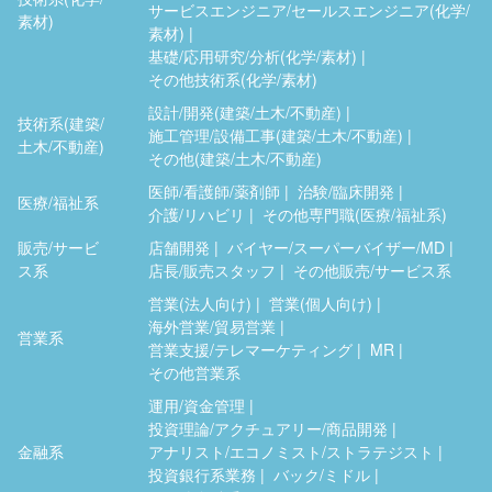
サービスエンジニア/セールスエンジニア(化学/
素材)
素材)
基礎/応用研究/分析(化学/素材)
その他技術系(化学/素材)
設計/開発(建築/土木/不動産)
技術系(建築/
施工管理/設備工事(建築/土木/不動産)
土木/不動産)
その他(建築/土木/不動産)
医師/看護師/薬剤師
治験/臨床開発
医療/福祉系
介護/リハビリ
その他専門職(医療/福祉系)
販売/サービ
店舗開発
バイヤー/スーパーバイザー/MD
ス系
店長/販売スタッフ
その他販売/サービス系
営業(法人向け)
営業(個人向け)
海外営業/貿易営業
営業系
営業支援/テレマーケティング
MR
その他営業系
運用/資金管理
投資理論/アクチュアリー/商品開発
金融系
アナリスト/エコノミスト/ストラテジスト
投資銀行系業務
バック/ミドル