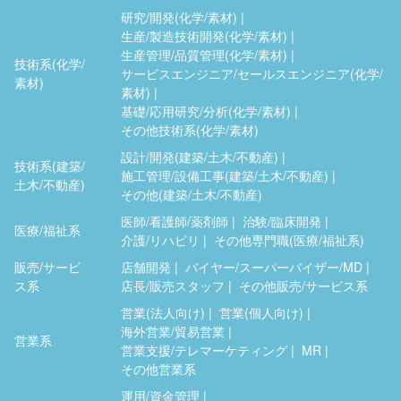
研究/開発(化学/素材)
生産/製造技術開発(化学/素材)
生産管理/品質管理(化学/素材)
技術系(化学/
サービスエンジニア/セールスエンジニア(化学/
素材)
素材)
基礎/応用研究/分析(化学/素材)
その他技術系(化学/素材)
設計/開発(建築/土木/不動産)
技術系(建築/
施工管理/設備工事(建築/土木/不動産)
土木/不動産)
その他(建築/土木/不動産)
医師/看護師/薬剤師
治験/臨床開発
医療/福祉系
介護/リハビリ
その他専門職(医療/福祉系)
販売/サービ
店舗開発
バイヤー/スーパーバイザー/MD
ス系
店長/販売スタッフ
その他販売/サービス系
営業(法人向け)
営業(個人向け)
海外営業/貿易営業
営業系
営業支援/テレマーケティング
MR
その他営業系
運用/資金管理