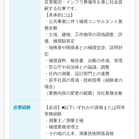
災害復旧・インフラ整備等を通じ社会貢
献する仕事です。
【具体的には】
・公共事業に伴う補償コンサルタント業
務全般
・土地、建物、工作物等の現地調査、評
価、補償額算定
・地権者や関係者との補償交渉、説明対
応
・補償資料、報告書、台帳の作成、管理
・官公庁や自治体との協議、調整
・社内の測量、設計部門との連携
・若手社員の育成・技術指導（経験者の
場合）
（業務内容の変更の範囲）当社業務全般
必要経験
【必須】■以下いずれかの資格または同等
実務経験
・測量士／測量士補
・補償業務管理士
・その他の土木、測量技術関係資格