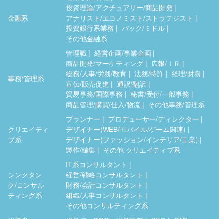
投資理論/アクチュアリー/商品開発
金融系
アナリスト/エコノミスト/ストラテジスト
投資銀行系業務
バック/ミドル
その他金融系
管理職
経営企画/事業企画
商品開発/マーケティング
広報/ＩＲ
総務/人事/労務/教育
法務/特許
経理/財務
事務/管理系
宣伝/販売促進
通訳/翻訳
貿易事務/国際事務
秘書/受付/一般事務
商品管理/購買/仕入/物流
その他事務/管理系
プランナー
プロデューサー/ディレクター
クリエイティ
デザイナー(WEB/モバイル/ゲーム関連)
ブ系
デザイナー(ファッション/インテリア/工業)
製作/編集
その他 クリエイティブ系
IT系コンサルタント
シンクタン
経営/戦略コンサルタント
ク/コンサル
財務/会計コンサルタント
ティング系
組織/人事コンサルタント
その他コンサルティング系