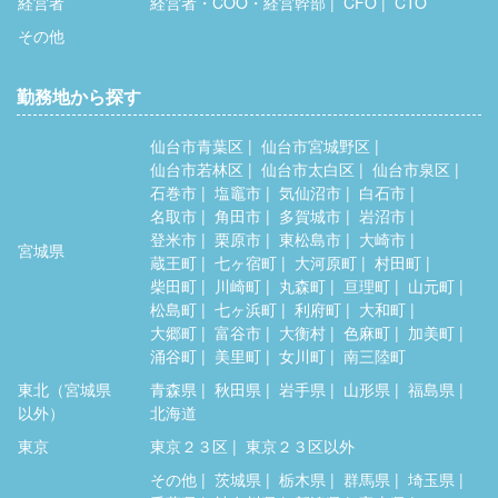
経営者
経営者・COO・経営幹部
CFO
CTO
その他
勤務地から探す
仙台市青葉区
仙台市宮城野区
仙台市若林区
仙台市太白区
仙台市泉区
石巻市
塩竈市
気仙沼市
白石市
名取市
角田市
多賀城市
岩沼市
登米市
栗原市
東松島市
大崎市
宮城県
蔵王町
七ヶ宿町
大河原町
村田町
柴田町
川崎町
丸森町
亘理町
山元町
松島町
七ヶ浜町
利府町
大和町
大郷町
富谷市
大衡村
色麻町
加美町
涌谷町
美里町
女川町
南三陸町
東北（宮城県
青森県
秋田県
岩手県
山形県
福島県
以外）
北海道
東京
東京２３区
東京２３区以外
その他
茨城県
栃木県
群馬県
埼玉県