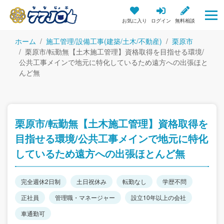
お気に入り
ログイン
無料相談
ホーム
施工管理/設備工事(建築/土木/不動産)
栗原市
栗原市/転勤無【土木施工管理】資格取得を目指せる環境/
公共工事メインで地元に特化しているため遠方への出張ほと
んど無
栗原市/転勤無【土木施工管理】資格取得を
目指せる環境/公共工事メインで地元に特化
しているため遠方への出張ほとんど無
完全週休2日制
土日祝休み
転勤なし
学歴不問
正社員
管理職・マネージャー
設立10年以上の会社
車通勤可