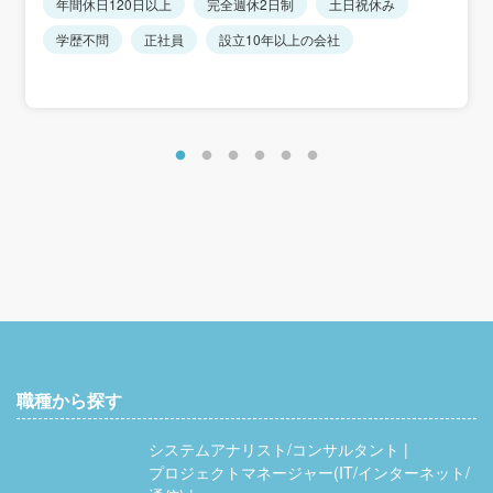
年間休日120日以上
完全週休2日制
土日祝休み
ヶ宿町/大河原町/村田町/柴田町/川崎町/丸森町/亘理町/山元
町/松島町/七ヶ浜町/利府町/大和町/大郷町/富谷市/大衡村/色
学歴不問
正社員
設立10年以上の会社
麻町/加美町/涌谷町/美里町/女川町/南三陸町/東京２３区/愛
知県/大阪府/福岡県
職種から探す
システムアナリスト/コンサルタント
プロジェクトマネージャー(IT/インターネット/