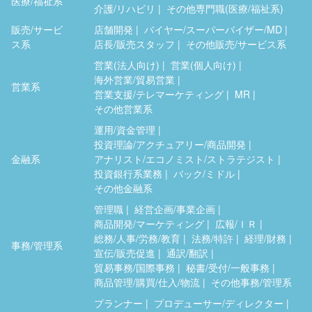
医療/福祉系
介護/リハビリ
その他専門職(医療/福祉系)
販売/サービ
店舗開発
バイヤー/スーパーバイザー/MD
ス系
店長/販売スタッフ
その他販売/サービス系
営業(法人向け)
営業(個人向け)
海外営業/貿易営業
営業系
営業支援/テレマーケティング
MR
その他営業系
運用/資金管理
投資理論/アクチュアリー/商品開発
金融系
アナリスト/エコノミスト/ストラテジスト
投資銀行系業務
バック/ミドル
その他金融系
管理職
経営企画/事業企画
商品開発/マーケティング
広報/ＩＲ
総務/人事/労務/教育
法務/特許
経理/財務
事務/管理系
宣伝/販売促進
通訳/翻訳
貿易事務/国際事務
秘書/受付/一般事務
商品管理/購買/仕入/物流
その他事務/管理系
プランナー
プロデューサー/ディレクター