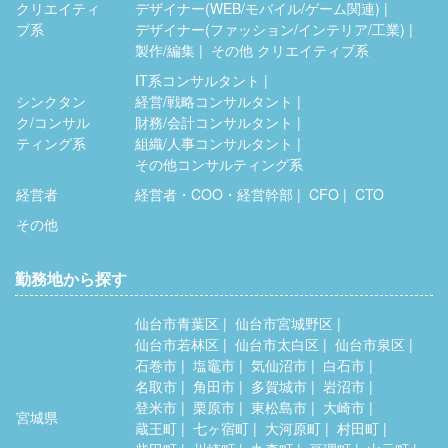
クリエイティ
デザイナー(WEB/モバイル/ゲーム関連)
ブ系
デザイナー(ファッション/インテリア/工業)
製作/編集
その他 クリエイティブ系
IT系コンサルタント
シンクタン
経営/戦略コンサルタント
ク/コンサル
財務/会計コンサルタント
ティング系
組織/人事コンサルタント
その他コンサルティング系
経営者
経営者・COO・経営幹部
CFO
CTO
その他
勤務地から探す
仙台市青葉区
仙台市宮城野区
仙台市若林区
仙台市太白区
仙台市泉区
石巻市
塩竈市
気仙沼市
白石市
名取市
角田市
多賀城市
岩沼市
登米市
栗原市
東松島市
大崎市
宮城県
蔵王町
七ヶ宿町
大河原町
村田町