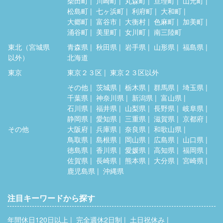
柴田町
川崎町
丸森町
亘理町
山元町
松島町
七ヶ浜町
利府町
大和町
大郷町
富谷市
大衡村
色麻町
加美町
涌谷町
美里町
女川町
南三陸町
東北（宮城県
青森県
秋田県
岩手県
山形県
福島県
以外）
北海道
東京
東京２３区
東京２３区以外
その他
茨城県
栃木県
群馬県
埼玉県
千葉県
神奈川県
新潟県
富山県
石川県
福井県
山梨県
長野県
岐阜県
静岡県
愛知県
三重県
滋賀県
京都府
その他
大阪府
兵庫県
奈良県
和歌山県
鳥取県
島根県
岡山県
広島県
山口県
徳島県
香川県
愛媛県
高知県
福岡県
佐賀県
長崎県
熊本県
大分県
宮崎県
鹿児島県
沖縄県
注目キーワードから探す
年間休日120日以上
完全週休2日制
土日祝休み