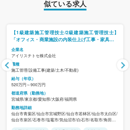
似ている求人
【1級建築施工管理技士/2級建築施工管理技士】
「オフィス・商業施設の内装仕上げ工事・家具設置
工事」
企業名
アイリスチトセ株式会社
職種
施工管理/設備工事(建築/土木/不動産)
給与（年収）
520万円～900万円
都道府県（勤務地）
宮城県/東京都/愛知県/大阪府/福岡県
勤務地詳細
仙台市青葉区/仙台市宮城野区/仙台市若林区/仙台市太白区/
仙台市泉区/石巻市/塩竈市/気仙沼市/白石市/名取市/角田市/
多賀城市/岩沼市/登米市/栗原市/東松島市/大崎市/蔵王町/七