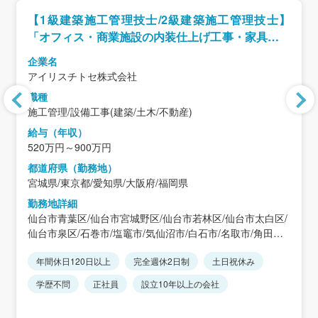
【1級建築施工管理技士/2級建築施工管理技士】
「オフィス・商業施設の内装仕上げ工事・家具設置
工事」
企業名
アイリスチトセ株式会社
職種
施工管理/設備工事(建築/土木/不動産)
給与（年収）
520万円～900万円
都道府県（勤務地）
宮城県/東京都/愛知県/大阪府/福岡県
勤務地詳細
仙台市青葉区/仙台市宮城野区/仙台市若林区/仙台市太白区/
仙台市泉区/石巻市/塩竈市/気仙沼市/白石市/名取市/角田市/
多賀城市/岩沼市/登米市/栗原市/東松島市/大崎市/蔵王町/七
年間休日120日以上
完全週休2日制
土日祝休み
ヶ宿町/大河原町/村田町/柴田町/川崎町/丸森町/亘理町/山元
町/松島町/七ヶ浜町/利府町/大和町/大郷町/富谷市/大衡村/色
学歴不問
正社員
設立10年以上の会社
麻町/加美町/涌谷町/美里町/女川町/南三陸町/東京２３区/愛
知県/大阪府/福岡県