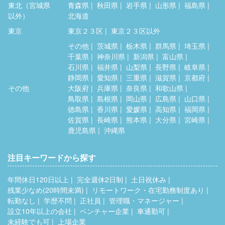
東北（宮城県
青森県
秋田県
岩手県
山形県
福島県
以外）
北海道
東京
東京２３区
東京２３区以外
その他
茨城県
栃木県
群馬県
埼玉県
千葉県
神奈川県
新潟県
富山県
石川県
福井県
山梨県
長野県
岐阜県
静岡県
愛知県
三重県
滋賀県
京都府
その他
大阪府
兵庫県
奈良県
和歌山県
鳥取県
島根県
岡山県
広島県
山口県
徳島県
香川県
愛媛県
高知県
福岡県
佐賀県
長崎県
熊本県
大分県
宮崎県
鹿児島県
沖縄県
注目キーワードから探す
年間休日120日以上
完全週休2日制
土日祝休み
残業少なめ(20時間未満)
リモートワーク・在宅勤務制度あり
転勤なし
学歴不問
正社員
管理職・マネージャー
設立10年以上の会社
ベンチャー企業
車通勤可
未経験でも可
上場企業