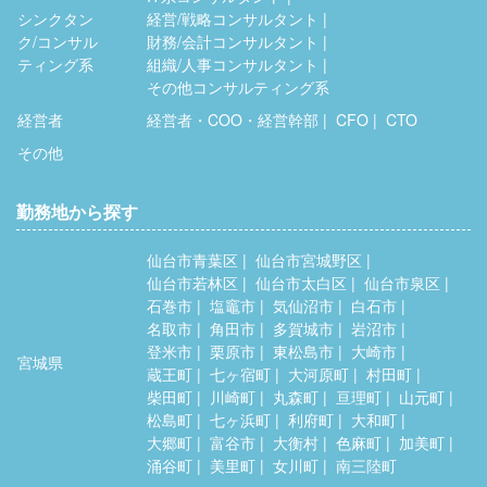
シンクタン
経営/戦略コンサルタント
ク/コンサル
財務/会計コンサルタント
ティング系
組織/人事コンサルタント
その他コンサルティング系
経営者
経営者・COO・経営幹部
CFO
CTO
その他
勤務地から探す
仙台市青葉区
仙台市宮城野区
仙台市若林区
仙台市太白区
仙台市泉区
石巻市
塩竈市
気仙沼市
白石市
名取市
角田市
多賀城市
岩沼市
登米市
栗原市
東松島市
大崎市
宮城県
蔵王町
七ヶ宿町
大河原町
村田町
柴田町
川崎町
丸森町
亘理町
山元町
松島町
七ヶ浜町
利府町
大和町
大郷町
富谷市
大衡村
色麻町
加美町
涌谷町
美里町
女川町
南三陸町