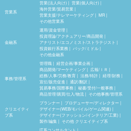
営業(法人向け)
営業(個人向け)
海外営業/貿易営業
営業系
営業支援/テレマーケティング
MR
その他営業系
運用/資金管理
投資理論/アクチュアリー/商品開発
金融系
アナリスト/エコノミスト/ストラテジスト
投資銀行系業務
バック/ミドル
その他金融系
管理職
経営企画/事業企画
商品開発/マーケティング
広報/ＩＲ
総務/人事/労務/教育
法務/特許
経理/財務
事務/管理系
宣伝/販売促進
通訳/翻訳
貿易事務/国際事務
秘書/受付/一般事務
商品管理/購買/仕入/物流
その他事務/管理系
プランナー
プロデューサー/ディレクター
クリエイティ
デザイナー(WEB/モバイル/ゲーム関連)
ブ系
デザイナー(ファッション/インテリア/工業)
製作/編集
その他 クリエイティブ系
IT系コンサルタント