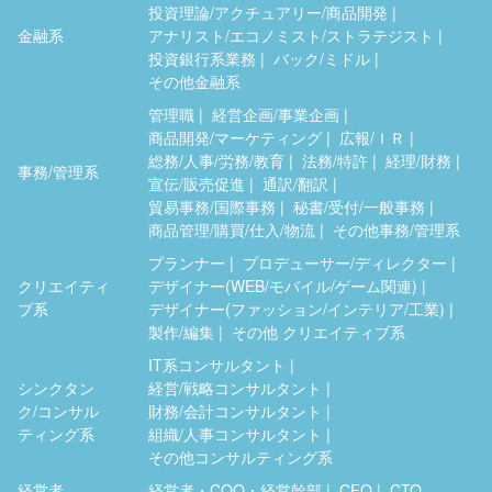
投資理論/アクチュアリー/商品開発
金融系
アナリスト/エコノミスト/ストラテジスト
投資銀行系業務
バック/ミドル
その他金融系
管理職
経営企画/事業企画
商品開発/マーケティング
広報/ＩＲ
総務/人事/労務/教育
法務/特許
経理/財務
事務/管理系
宣伝/販売促進
通訳/翻訳
貿易事務/国際事務
秘書/受付/一般事務
商品管理/購買/仕入/物流
その他事務/管理系
プランナー
プロデューサー/ディレクター
クリエイティ
デザイナー(WEB/モバイル/ゲーム関連)
ブ系
デザイナー(ファッション/インテリア/工業)
製作/編集
その他 クリエイティブ系
IT系コンサルタント
シンクタン
経営/戦略コンサルタント
ク/コンサル
財務/会計コンサルタント
ティング系
組織/人事コンサルタント
その他コンサルティング系
経営者
経営者・COO・経営幹部
CFO
CTO