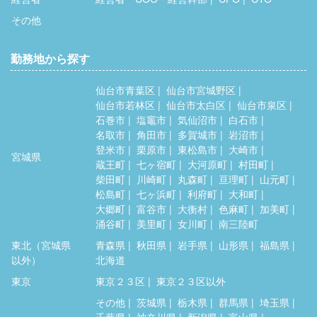
その他
勤務地から探す
仙台市青葉区
仙台市宮城野区
仙台市若林区
仙台市太白区
仙台市泉区
石巻市
塩竈市
気仙沼市
白石市
名取市
角田市
多賀城市
岩沼市
登米市
栗原市
東松島市
大崎市
宮城県
蔵王町
七ヶ宿町
大河原町
村田町
柴田町
川崎町
丸森町
亘理町
山元町
松島町
七ヶ浜町
利府町
大和町
大郷町
富谷市
大衡村
色麻町
加美町
涌谷町
美里町
女川町
南三陸町
東北（宮城県
青森県
秋田県
岩手県
山形県
福島県
以外）
北海道
東京
東京２３区
東京２３区以外
その他
茨城県
栃木県
群馬県
埼玉県