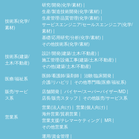
研究/開発(化学/素材)
生産/製造技術開発(化学/素材)
生産管理/品質管理(化学/素材)
技術系(化学/
サービスエンジニア/セールスエンジニア(化学/
素材)
素材)
基礎/応用研究/分析(化学/素材)
その他技術系(化学/素材)
設計/開発(建築/土木/不動産)
技術系(建築/
施工管理/設備工事(建築/土木/不動産)
土木/不動産)
その他(建築/土木/不動産)
医師/看護師/薬剤師
治験/臨床開発
医療/福祉系
介護/リハビリ
その他専門職(医療/福祉系)
販売/サービ
店舗開発
バイヤー/スーパーバイザー/MD
ス系
店長/販売スタッフ
その他販売/サービス系
営業(法人向け)
営業(個人向け)
海外営業/貿易営業
営業系
営業支援/テレマーケティング
MR
その他営業系
運用/資金管理