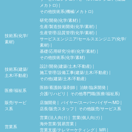
メカトロ)
その他技術系(機械/メカトロ)
研究/開発(化学/素材)
生産/製造技術開発(化学/素材)
生産管理/品質管理(化学/素材)
技術系(化学/
サービスエンジニア/セールスエンジニア(化学/
素材)
素材)
基礎/応用研究/分析(化学/素材)
その他技術系(化学/素材)
設計/開発(建築/土木/不動産)
技術系(建築/
施工管理/設備工事(建築/土木/不動産)
土木/不動産)
その他(建築/土木/不動産)
医師/看護師/薬剤師
治験/臨床開発
医療/福祉系
介護/リハビリ
その他専門職(医療/福祉系)
販売/サービ
店舗開発
バイヤー/スーパーバイザー/MD
ス系
店長/販売スタッフ
その他販売/サービス系
営業(法人向け)
営業(個人向け)
海外営業/貿易営業
営業系
営業支援/テレマーケティング
MR