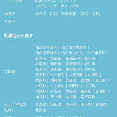
ティング系
組織/人事コンサルタント
その他コンサルティング系
経営者
経営者・COO・経営幹部
CFO
CTO
その他
勤務地から探す
仙台市青葉区
仙台市宮城野区
仙台市若林区
仙台市太白区
仙台市泉区
石巻市
塩竈市
気仙沼市
白石市
名取市
角田市
多賀城市
岩沼市
登米市
栗原市
東松島市
大崎市
宮城県
蔵王町
七ヶ宿町
大河原町
村田町
柴田町
川崎町
丸森町
亘理町
山元町
松島町
七ヶ浜町
利府町
大和町
大郷町
富谷市
大衡村
色麻町
加美町
涌谷町
美里町
女川町
南三陸町
東北（宮城県
青森県
秋田県
岩手県
山形県
福島県
以外）
北海道