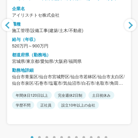
工事」
企業名
アイリスチトセ株式会社
職種
施工管理/設備工事(建築/土木/不動産)
給与（年収）
520万円～900万円
都道府県（勤務地）
宮城県/東京都/愛知県/大阪府/福岡県
勤務地詳細
仙台市青葉区/仙台市宮城野区/仙台市若林区/仙台市太白区/
仙台市泉区/石巻市/塩竈市/気仙沼市/白石市/名取市/角田市/
多賀城市/岩沼市/登米市/栗原市/東松島市/大崎市/蔵王町/七
年間休日120日以上
完全週休2日制
土日祝休み
ヶ宿町/大河原町/村田町/柴田町/川崎町/丸森町/亘理町/山元
町/松島町/七ヶ浜町/利府町/大和町/大郷町/富谷市/大衡村/色
学歴不問
正社員
設立10年以上の会社
麻町/加美町/涌谷町/美里町/女川町/南三陸町/東京２３区/愛
知県/大阪府/福岡県