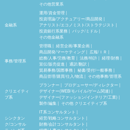
その他営業系
運用/資金管理
投資理論/アクチュアリー/商品開発
金融系
アナリスト/エコノミスト/ストラテジスト
投資銀行系業務
バック/ミドル
その他金融系
管理職
経営企画/事業企画
商品開発/マーケティング
広報/ＩＲ
総務/人事/労務/教育
法務/特許
経理/財務
事務/管理系
宣伝/販売促進
通訳/翻訳
貿易事務/国際事務
秘書/受付/一般事務
商品管理/購買/仕入/物流
その他事務/管理系
プランナー
プロデューサー/ディレクター
クリエイティ
デザイナー(WEB/モバイル/ゲーム関連)
ブ系
デザイナー(ファッション/インテリア/工業)
製作/編集
その他 クリエイティブ系
IT系コンサルタント
シンクタン
経営/戦略コンサルタント
ク/コンサル
財務/会計コンサルタント