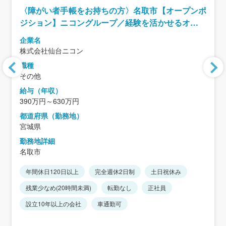
〈障がい者手帳をお持ちの方〉名取市【オープンポ
ジション】ニコングループ／経験を活かせるオープ
ンポジション／転勤なし／完全週休二日制・年休
企業名
125日
株式会社仙台ニコン
職種
その他
給与（年収）
390万円～630万円
都道府県（勤務地）
宮城県
勤務地詳細
名取市
年間休日120日以上
完全週休2日制
土日祝休み
残業少なめ(20時間未満)
転勤なし
正社員
設立10年以上の会社
車通勤可