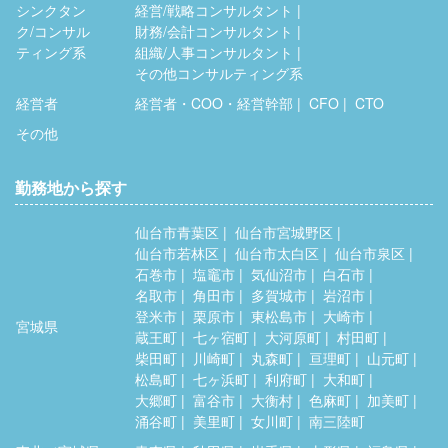
シンクタン
経営/戦略コンサルタント
ク/コンサル
財務/会計コンサルタント
ティング系
組織/人事コンサルタント
その他コンサルティング系
経営者
経営者・COO・経営幹部
CFO
CTO
その他
勤務地から探す
仙台市青葉区
仙台市宮城野区
仙台市若林区
仙台市太白区
仙台市泉区
石巻市
塩竈市
気仙沼市
白石市
名取市
角田市
多賀城市
岩沼市
登米市
栗原市
東松島市
大崎市
宮城県
蔵王町
七ヶ宿町
大河原町
村田町
柴田町
川崎町
丸森町
亘理町
山元町
松島町
七ヶ浜町
利府町
大和町
大郷町
富谷市
大衡村
色麻町
加美町
涌谷町
美里町
女川町
南三陸町