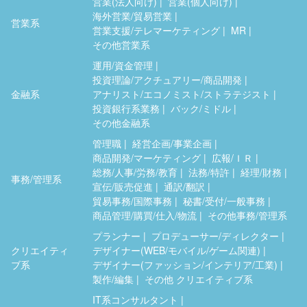
営業(法人向け)
営業(個人向け)
海外営業/貿易営業
営業系
営業支援/テレマーケティング
MR
その他営業系
運用/資金管理
投資理論/アクチュアリー/商品開発
金融系
アナリスト/エコノミスト/ストラテジスト
投資銀行系業務
バック/ミドル
その他金融系
管理職
経営企画/事業企画
商品開発/マーケティング
広報/ＩＲ
総務/人事/労務/教育
法務/特許
経理/財務
事務/管理系
宣伝/販売促進
通訳/翻訳
貿易事務/国際事務
秘書/受付/一般事務
商品管理/購買/仕入/物流
その他事務/管理系
プランナー
プロデューサー/ディレクター
クリエイティ
デザイナー(WEB/モバイル/ゲーム関連)
ブ系
デザイナー(ファッション/インテリア/工業)
製作/編集
その他 クリエイティブ系
IT系コンサルタント