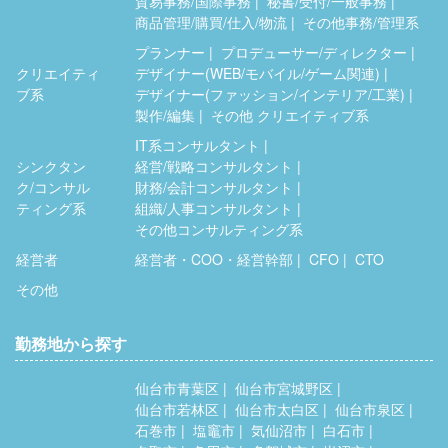
貿易事務/国際事務
秘書/受付/一般事務
商品管理/購買/仕入/物流
その他事務/管理系
プランナー
プロデューサー/ディレクター
クリエイティ
デザイナー(WEB/モバイル/ゲーム関連)
ブ系
デザイナー(ファッション/インテリア/工業)
製作/編集
その他 クリエイティブ系
IT系コンサルタント
シンクタン
経営/戦略コンサルタント
ク/コンサル
財務/会計コンサルタント
ティング系
組織/人事コンサルタント
その他コンサルティング系
経営者
経営者・COO・経営幹部
CFO
CTO
その他
勤務地から探す
仙台市青葉区
仙台市宮城野区
仙台市若林区
仙台市太白区
仙台市泉区
石巻市
塩竈市
気仙沼市
白石市