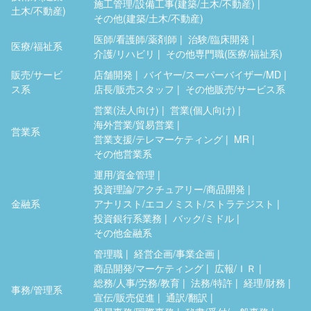
施工管理/設備工事(建築/土木/不動産)
土木/不動産)
その他(建築/土木/不動産)
医師/看護師/薬剤師
治験/臨床開発
医療/福祉系
介護/リハビリ
その他専門職(医療/福祉系)
販売/サービ
店舗開発
バイヤー/スーパーバイザー/MD
ス系
店長/販売スタッフ
その他販売/サービス系
営業(法人向け)
営業(個人向け)
海外営業/貿易営業
営業系
営業支援/テレマーケティング
MR
その他営業系
運用/資金管理
投資理論/アクチュアリー/商品開発
金融系
アナリスト/エコノミスト/ストラテジスト
投資銀行系業務
バック/ミドル
その他金融系
管理職
経営企画/事業企画
商品開発/マーケティング
広報/ＩＲ
総務/人事/労務/教育
法務/特許
経理/財務
事務/管理系
宣伝/販売促進
通訳/翻訳