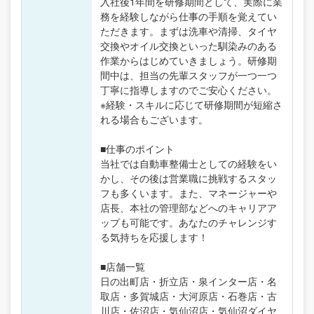
入社後1年間を研修期間として、実際に業
務を経験しながら仕事の手順を覚えてい
ただきます。まずは洗車や清掃、タイヤ
交換やオイル交換といった馴染みのある
作業からはじめていきましょう。研修期
間中は、担当の先輩スタッフが一つ一つ
丁寧に指導しますのでご安心ください。
※経験・スキルに応じて研修期間が短縮さ
れる場合もございます。
■仕事のポイント
当社では自動車整備士としての経験をい
かし、その後は営業職に挑戦するスタッ
フも多くいます。また、マネージャーや
店長、本社の管理部などへのキャリアア
ップも可能です。あなたのチャレンジす
る気持ちを応援します！
■店舗一覧
日の出町店・折立店・泉インター店・名
取店・多賀城店・大河原店・石巻店・古
川店・佐沼店・気仙沼店・気仙沼ダイヤ