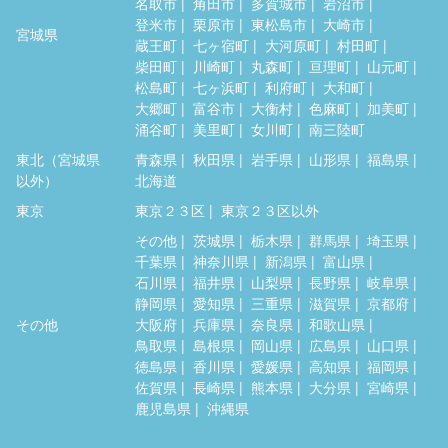
名取市
角田市
多賀城市
岩沼市
登米市
栗原市
東松島市
大崎市
宮城県
蔵王町
七ヶ宿町
大河原町
村田町
柴田町
川崎町
丸森町
亘理町
山元町
松島町
七ヶ浜町
利府町
大和町
大郷町
富谷市
大衡村
色麻町
加美町
涌谷町
美里町
女川町
南三陸町
東北（宮城県
青森県
秋田県
岩手県
山形県
福島県
以外）
北海道
東京
東京２３区
東京２３区以外
その他
茨城県
栃木県
群馬県
埼玉県
千葉県
神奈川県
新潟県
富山県
石川県
福井県
山梨県
長野県
岐阜県
静岡県
愛知県
三重県
滋賀県
京都府
その他
大阪府
兵庫県
奈良県
和歌山県
鳥取県
島根県
岡山県
広島県
山口県
徳島県
香川県
愛媛県
高知県
福岡県
佐賀県
長崎県
熊本県
大分県
宮崎県
鹿児島県
沖縄県