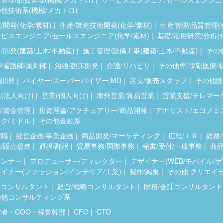
他技術系(機械/メカトロ)
/開発(化学/素材)
生産/製造技術開発(化学/素材)
生産管理/品質管理(
ビスエンジニア/セールスエンジニア(化学/素材)
基礎/応用研究/分析(
/開発(建築/土木/不動産)
施工管理/設備工事(建築/土木/不動産)
その他
/看護師/薬剤師
治験/臨床開発
介護/リハビリ
その他専門職(医療/
舗開発
バイヤー/スーパーバイザー/MD
店長/販売スタッフ
その他販
(法人向け)
営業(個人向け)
海外営業/貿易営業
営業支援/テレマー
/資金管理
投資理論/アクチュアリー/商品開発
アナリスト/エコノミ
ク/ミドル
その他金融系
理職
経営企画/事業企画
商品開発/マーケティング
広報/ＩＲ
総務/
/販売促進
通訳/翻訳
貿易事務/国際事務
秘書/受付/一般事務
商品
ランナー
プロデューサー/ディレクター
デザイナー(WEB/モバイル/
イナー(ファッション/インテリア/工業)
製作/編集
その他 クリエイ
系コンサルタント
経営/戦略コンサルタント
財務/会計コンサルタント
の他コンサルティング系
営者・COO・経営幹部
CFO
CTO