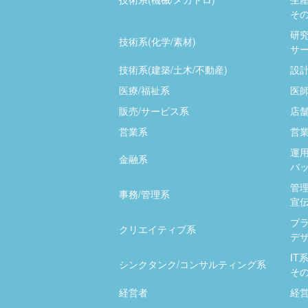
その
研究
技術系(化学/素材)
サー
技術系(建築/土木/不動産)
設計
医療/福祉系
医師
販売/サービス系
店
営業系
営業
運用
金融系
バッ
管
事務/管理系
宣伝
プ
クリエイティブ系
デザ
IT
シンクタンク/コンサルティング系
そ
経営者
経