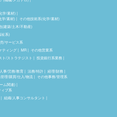
化学/素材)
化学/素材)
その他技術系(化学/素材)
(建築/土木/不動産)
福祉系)
売/サービス系
ケティング
MR
その他営業系
スト/ストラテジスト
投資銀行系業務
人事/労務/教育
法務/特許
経理/財務
管理/購買/仕入/物流
その他事務/管理系
ゲーム関連)
ティブ系
組織/人事コンサルタント