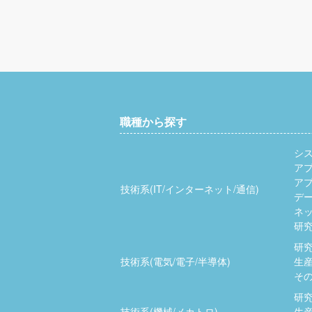
職種から探す
シ
ア
ア
技術系(IT/インターネット/通信)
デ
ネッ
研究
研究
技術系(電気/電子/半導体)
生産
その
研究
技術系(機械/メカトロ)
生産