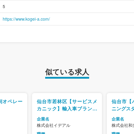
5
https://www.kogei-a.com/
似ている求人
刷オペレー
仙台市若林区【サービスメ
仙台市【
カニック】輸入車ブランド
ニングスタ
に携わるチャンス！/研修充
企業名
企業名
実＆正規ディーラーでキャ
株式会社イデアル
株式会社和
リアUP
職種
職種