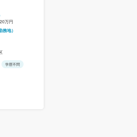
）
420万円
勤務地）
区
学歴不問