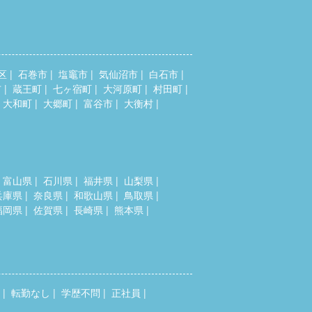
区
石巻市
塩竈市
気仙沼市
白石市
市
蔵王町
七ヶ宿町
大河原町
村田町
大和町
大郷町
富谷市
大衡村
富山県
石川県
福井県
山梨県
兵庫県
奈良県
和歌山県
鳥取県
福岡県
佐賀県
長崎県
熊本県
転勤なし
学歴不問
正社員