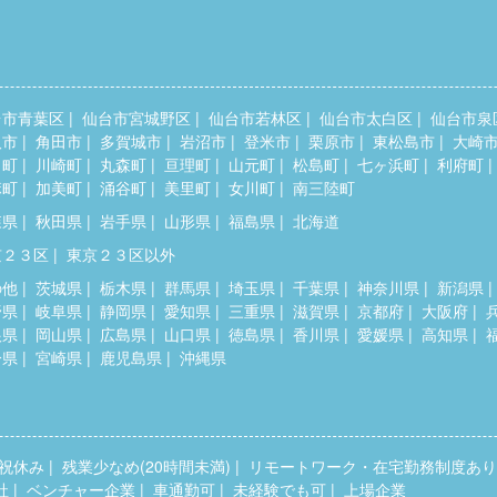
台市青葉区
仙台市宮城野区
仙台市若林区
仙台市太白区
仙台市泉
取市
角田市
多賀城市
岩沼市
登米市
栗原市
東松島市
大崎
田町
川崎町
丸森町
亘理町
山元町
松島町
七ヶ浜町
利府町
麻町
加美町
涌谷町
美里町
女川町
南三陸町
森県
秋田県
岩手県
山形県
福島県
北海道
京２３区
東京２３区以外
の他
茨城県
栃木県
群馬県
埼玉県
千葉県
神奈川県
新潟県
野県
岐阜県
静岡県
愛知県
三重県
滋賀県
京都府
大阪府
根県
岡山県
広島県
山口県
徳島県
香川県
愛媛県
高知県
分県
宮崎県
鹿児島県
沖縄県
祝休み
残業少なめ(20時間未満)
リモートワーク・在宅勤務制度あり
社
ベンチャー企業
車通勤可
未経験でも可
上場企業