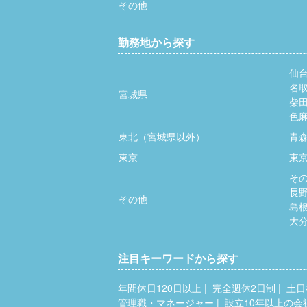
その他
勤務地から探す
仙
名
宮城県
柴
色
東北（宮城県以外）
青
東京
東
そ
長
その他
島
大
注目キーワードから探す
年間休日120日以上
完全週休2日制
土日
管理職・マネージャー
設立10年以上の会