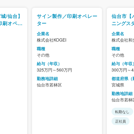
城/仙台】
サイン製作／印刷オペレー
仙台市【
印刷オペレ
ター
ニングスタ
くりが好き
企業名
企業名
～
株式会社KOGEI
株式会社和
職種
職種
その他
その他
給与（年収）
給与（年収
325万円～560万円
300万円～
勤務地詳細
都道府県（
仙台市若林区
宮城県
勤務地詳細
仙台市若林
転勤なし
正社員