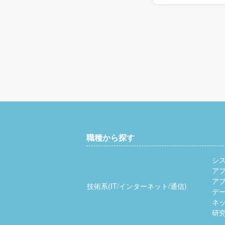
職種から探す
シ
ア
ア
技術系(IT/インターネット/通信)
デ
ネッ
研究