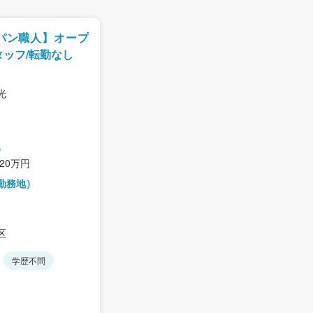
パン職人】オープ
ッフ/転勤なし
光
）
420万円
勤務地）
区
学歴不問