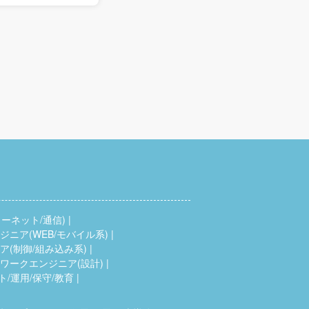
ーネット/通信)
ニア(WEB/モバイル系)
(制御/組み込み系)
ワークエンジニア(設計)
ト/運用/保守/教育