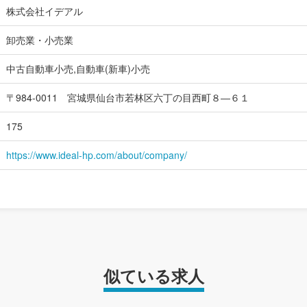
株式会社イデアル
卸売業・小売業
中古自動車小売,自動車(新車)小売
〒984-0011 宮城県仙台市若林区六丁の目西町８―６１
175
https://www.ideal-hp.com/about/company/
似ている求人