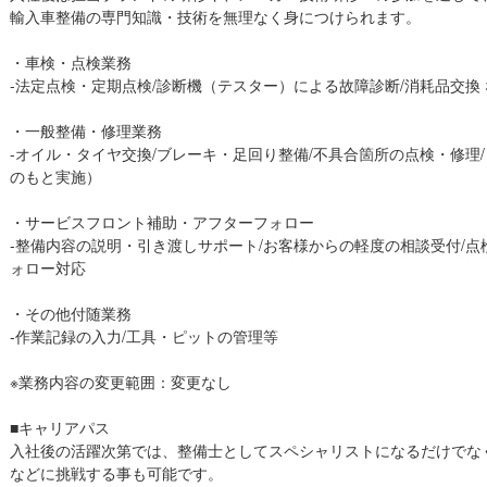
輸入車整備の専門知識・技術を無理なく身につけられます。
・車検・点検業務
-法定点検・定期点検/診断機（テスター）による故障診断/消耗品交換
・一般整備・修理業務
-オイル・タイヤ交換/ブレーキ・足回り整備/不具合箇所の点検・修理
のもと実施）
・サービスフロント補助・アフターフォロー
-整備内容の説明・引き渡しサポート/お客様からの軽度の相談受付/点
ォロー対応
・その他付随業務
-作業記録の入力/工具・ピットの管理等
※業務内容の変更範囲：変更なし
■キャリアパス
入社後の活躍次第では、整備士としてスペシャリストになるだけでな
などに挑戦する事も可能です。