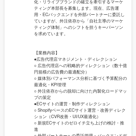
化・リライブブランドの確立を牽引するマーケ
ティング本部長を募集します。現在、広告運
用・ECバックエンドを外部パートナーに委託し
ていますが、外注依存から「自社主導のマーケ
ティング体制」へのシフトを担うキーパーソン
を求めています。
【業務内容】
●広告代理店マネジメント・ディレクション
○ 広告代理店への戦略的ディレクション（数十億
円規模の広告費の最適配分）
○ 媒体別パフォーマンス分析に基づく予算配分の
最適化・KPI管理
○ 外注依存からの脱却に向けた内製化ロードマッ
プの策定
●ECサイトの運営・制作ディレクション
○ ShopifyベースのECサイト運営・改善ディレク
ション（CVR改善・UI/UX最適化）
○ 新規ECサイトのゼロイチ立ち上げの検討・推
進
○ 外部パートナーへの委託管理・バックエンドデ