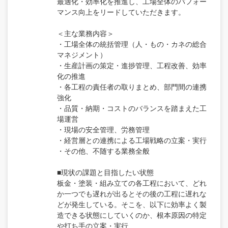
最適化・効率化を推進し、工場全体のパフォー
マンス向上をリードしていただきます。
＜主な業務内容＞
・工場全体の統括管理（人・もの・カネの総合
マネジメント）
・生産計画の策定・進捗管理、工程改善、効率
化の推進
・各工程の責任者の取りまとめ、部門間の連携
強化
・品質・納期・コストのバランスを踏まえた工
場運営
・現場の安全管理、労務管理
・経営層との連携による工場戦略の立案・実行
・その他、不随する業務全般
■現状の課題と目指したい状態
板金・塗装・組み立ての各工程において、どれ
か一つでも遅れが出るとその後の工程に遅れな
どが発生している。そこを、以下に効率よく製
造できる状態にしていくのか、根本原因の特定
や打ち手の立案・実行