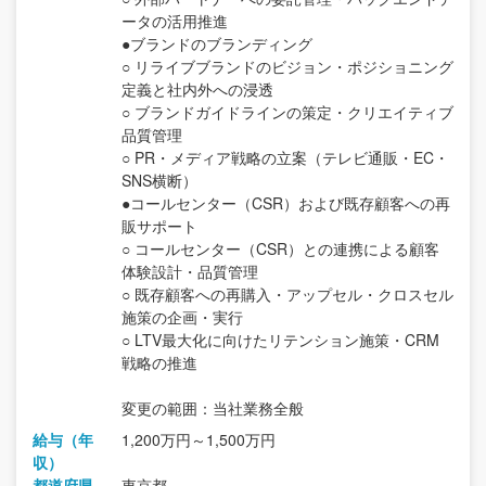
ータの活用推進
●ブランドのブランディング
○ リライブブランドのビジョン・ポジショニング
定義と社内外への浸透
○ ブランドガイドラインの策定・クリエイティブ
品質管理
○ PR・メディア戦略の立案（テレビ通販・EC・
SNS横断）
●コールセンター（CSR）および既存顧客への再
販サポート
○ コールセンター（CSR）との連携による顧客
体験設計・品質管理
○ 既存顧客への再購入・アップセル・クロスセル
施策の企画・実行
○ LTV最大化に向けたリテンション施策・CRM
戦略の推進
変更の範囲：当社業務全般
給与（年
1,200万円～1,500万円
収）
都道府県
東京都