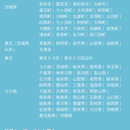
登米市
栗原市
東松島市
大崎市
宮城県
蔵王町
七ヶ宿町
大河原町
村田町
柴田町
川崎町
丸森町
亘理町
山元町
松島町
七ヶ浜町
利府町
大和町
大郷町
富谷市
大衡村
色麻町
加美町
涌谷町
美里町
女川町
南三陸町
東北（宮城県
青森県
秋田県
岩手県
山形県
福島県
以外）
北海道
東京
東京２３区
東京２３区以外
その他
茨城県
栃木県
群馬県
埼玉県
千葉県
神奈川県
新潟県
富山県
石川県
福井県
山梨県
長野県
岐阜県
静岡県
愛知県
三重県
滋賀県
京都府
その他
大阪府
兵庫県
奈良県
和歌山県
鳥取県
島根県
岡山県
広島県
山口県
徳島県
香川県
愛媛県
高知県
福岡県
佐賀県
長崎県
熊本県
大分県
宮崎県
鹿児島県
沖縄県