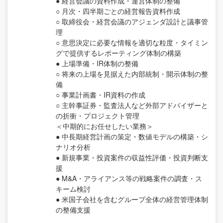
● 経営会議の資料作成・運営体制の整備
○ 月次・四半期ごとの経営報告資料作成
○ 取締役会・経営会議のアジェンダ設計と議事管
理
○ 意思決定に必要な情報を適切な粒度・タイミン
グで提供するレポーティング体制の構築
● 上場準備・IR体制の整備
○ 将来の上場を見据えた内部統制・開示体制の整
備
○ 事業計画書・IR資料の作成
○ 主幹事証券・監査法人など外部アドバイザーと
の折衝・プロジェクト管理
＜中期的にお任せしたい業務＞
● 中長期経営計画の策定・数値モデルの構築・シ
ナリオ分析
● 新規事業・投資案件の収益性評価・投資判断支
援
● M&A・アライアンス等の戦略案件の調査・ス
キーム検討
● 米国子会社を含むグループ全体の経営管理体制
の整備支援