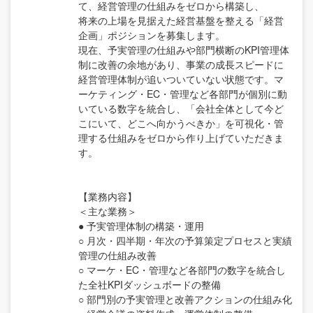
て、経営管理の仕組みをゼロから構築し、
将来の上場を見据えた経営基盤を整える「経営
企画」ポジションを募集します。
現在、予実管理の仕組みや部門横断のKPI管理体
制に改善の余地があり、事業の成長スピードに
経営管理体制が追いついていない状態です。マ
ーケティング・EC・管理など各部門が個別に動
いている数字を統合し、「会社全体として今ど
こにいて、どこへ向かうべきか」を可視化・管
理する仕組みをゼロから作り上げていただきま
す。
【業務内容】
＜主な業務＞
● 予実管理体制の構築・運用
○ 月次・四半期・年次の予算策定プロセスと実績
管理の仕組み改善
○ マーケ・EC・管理など各部門の数字を統合し
た全社KPIダッシュボードの整備
○ 部門別の予実管理と改善アクションの仕組み化