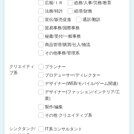
広報/ＩＲ
総務/人事/労務/教育
法務/特許
経理/財務
宣伝/販売促進
通訳/翻訳
貿易事務/国際事務
秘書/受付/一般事務
商品管理/購買/仕入/物流
その他事務/管理系
クリエイティ
プランナー
ブ系
プロデューサー/ディレクター
デザイナー(WEB/モバイル/ゲーム関連)
デザイナー(ファッション/インテリア/工
業)
製作/編集
その他 クリエイティブ系
シンクタンク/
IT系コンサルタント