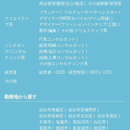
商品管理/購買/仕入/物流
その他事務/管理系
プランナー
プロデューサー/ディレクター
クリエイティ
デザイナー(WEB/モバイル/ゲーム関連)
ブ系
デザイナー(ファッション/インテリア/工業)
製作/編集
その他 クリエイティブ系
IT系コンサルタント
シンクタン
経営/戦略コンサルタント
ク/コンサル
財務/会計コンサルタント
ティング系
組織/人事コンサルタント
その他コンサルティング系
経営者
経営者・COO・経営幹部
CFO
CTO
その他
勤務地から探す
仙台市青葉区
仙台市宮城野区
仙台市若林区
仙台市太白区
仙台市泉区
石巻市
塩竈市
気仙沼市
白石市
名取市
角田市
多賀城市
岩沼市