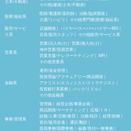
土木/不動産)
その他(建築/土木/不動産)
医師/看護師/薬剤師
治験/臨床開発
医療/福祉系
介護/リハビリ
その他専門職(医療/福祉系)
販売/サービ
店舗開発
バイヤー/スーパーバイザー/MD
ス系
店長/販売スタッフ
その他販売/サービス系
営業(法人向け)
営業(個人向け)
海外営業/貿易営業
営業系
営業支援/テレマーケティング
MR
その他営業系
運用/資金管理
投資理論/アクチュアリー/商品開発
金融系
アナリスト/エコノミスト/ストラテジスト
投資銀行系業務
バック/ミドル
その他金融系
管理職
経営企画/事業企画
商品開発/マーケティング
広報/ＩＲ
総務/人事/労務/教育
法務/特許
経理/財務
事務/管理系
宣伝/販売促進
通訳/翻訳
貿易事務/国際事務
秘書/受付/一般事務