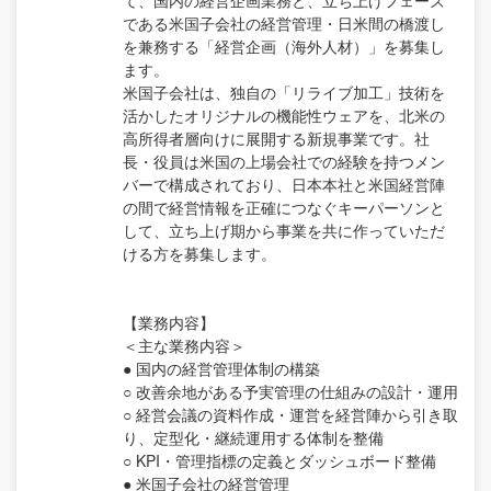
て、国内の経営企画業務と、立ち上げフェーズ
である米国子会社の経営管理・日米間の橋渡し
を兼務する「経営企画（海外人材）」を募集し
ます。
米国子会社は、独自の「リライブ加工」技術を
活かしたオリジナルの機能性ウェアを、北米の
高所得者層向けに展開する新規事業です。社
長・役員は米国の上場会社での経験を持つメン
バーで構成されており、日本本社と米国経営陣
の間で経営情報を正確につなぐキーパーソンと
して、立ち上げ期から事業を共に作っていただ
ける方を募集します。
【業務内容】
＜主な業務内容＞
● 国内の経営管理体制の構築
○ 改善余地がある予実管理の仕組みの設計・運用
○ 経営会議の資料作成・運営を経営陣から引き取
り、定型化・継続運用する体制を整備
○ KPI・管理指標の定義とダッシュボード整備
● 米国子会社の経営管理