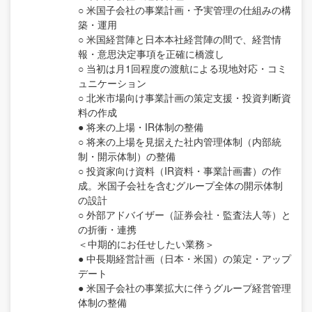
○ 米国子会社の事業計画・予実管理の仕組みの構
築・運用
○ 米国経営陣と日本本社経営陣の間で、経営情
報・意思決定事項を正確に橋渡し
○ 当初は月1回程度の渡航による現地対応・コミ
ュニケーション
○ 北米市場向け事業計画の策定支援・投資判断資
料の作成
● 将来の上場・IR体制の整備
○ 将来の上場を見据えた社内管理体制（内部統
制・開示体制）の整備
○ 投資家向け資料（IR資料・事業計画書）の作
成。米国子会社を含むグループ全体の開示体制
の設計
○ 外部アドバイザー（証券会社・監査法人等）と
の折衝・連携
＜中期的にお任せしたい業務＞
● 中長期経営計画（日本・米国）の策定・アップ
デート
● 米国子会社の事業拡大に伴うグループ経営管理
体制の整備