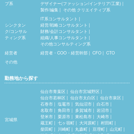
ブ系
デザイナー(ファッション/インテリア/工業)
製作/編集
その他 クリエイティブ系
IT系コンサルタント
シンクタン
経営/戦略コンサルタント
ク/コンサル
財務/会計コンサルタント
ティング系
組織/人事コンサルタント
その他コンサルティング系
経営者
経営者・COO・経営幹部
CFO
CTO
その他
勤務地から探す
仙台市青葉区
仙台市宮城野区
仙台市若林区
仙台市太白区
仙台市泉区
石巻市
塩竈市
気仙沼市
白石市
名取市
角田市
多賀城市
岩沼市
登米市
栗原市
東松島市
大崎市
宮城県
蔵王町
七ヶ宿町
大河原町
村田町
柴田町
川崎町
丸森町
亘理町
山元町