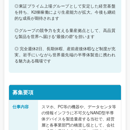
◎東証プライム上場グループとして安定した経営基盤
を持ち、K2棟稼働により生産能力が拡大。今後も継続
的な成長が期待されます
◎グループの競争力を支える量産拠点として、高品質
な製品を世界へ届ける“最後の砦”を担います
◎ 完全週休2日、長期休暇、産前産後休暇など制度が充
実。岩手にいながら世界最先端の半導体製造に携われ
る魅力ある職場です
募集要項
仕事内容
スマホ、PC等の機器や、データセンタ等
の情報インフラに不可欠なNAND型半導
体デバイスを製造量産する当社で、経営
層と各事業部門の橋渡し役として、会社