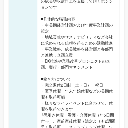
の成長や収益向上を支援して頂くポジシ
ョンです
■具体的な職務内容
・中長期経営計画および年度事業計画の
策定
・地域貢献やサステナビリティなど会社
に求められる信頼を得るための活動推進
・事業戦略、成長戦略を経営層と各部門
と連携し企画立案
・DX推進や業務改革プロジェクトの企
画、実行・部門マネジメント
■働き方について
・完全週休2日制（土・日） 祝日
・夏季休暇 年末年始休暇などの長期休
暇も取得可能
・様々なライフイベントに合わせて、休
暇を取得できます
└忌引き休暇 看護・介護休暇（年5日間
付与）、産前産後休暇（法定よりも2週間
早く取得可）、ステップアップ休暇、ワ