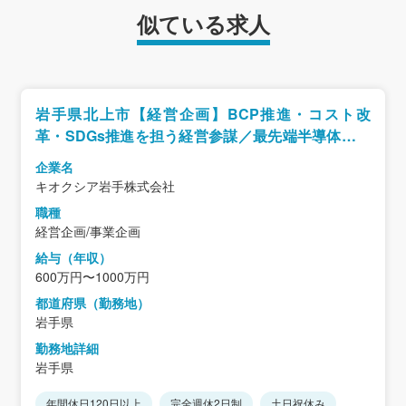
似ている求人
岩手県北上市【経営企画】BCP推進・コスト改
革・SDGs推進を担う経営参謀／最先端半導体メー
カー／年休125日
企業名
キオクシア岩手株式会社
職種
経営企画/事業企画
給与（年収）
600万円〜1000万円
都道府県（勤務地）
岩手県
勤務地詳細
岩手県
年間休日120日以上
完全週休2日制
土日祝休み