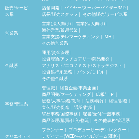
販売/サービ
店舗開発
バイヤー/スーパーバイザー/MD
ス系
店長/販売スタッフ
その他販売/サービス系
営業(法人向け)
営業(個人向け)
海外営業/貿易営業
営業系
営業支援/テレマーケティング
MR
その他営業系
運用/資金管理
投資理論/アクチュアリー/商品開発
金融系
アナリスト/エコノミスト/ストラテジスト
投資銀行系業務
バック/ミドル
その他金融系
管理職
経営企画/事業企画
商品開発/マーケティング
広報/ＩＲ
総務/人事/労務/教育
法務/特許
経理/財務
事務/管理系
宣伝/販売促進
通訳/翻訳
貿易事務/国際事務
秘書/受付/一般事務
商品管理/購買/仕入/物流
その他事務/管理系
プランナー
プロデューサー/ディレクター
クリエイティ
デザイナー(WEB/モバイル/ゲーム関連)