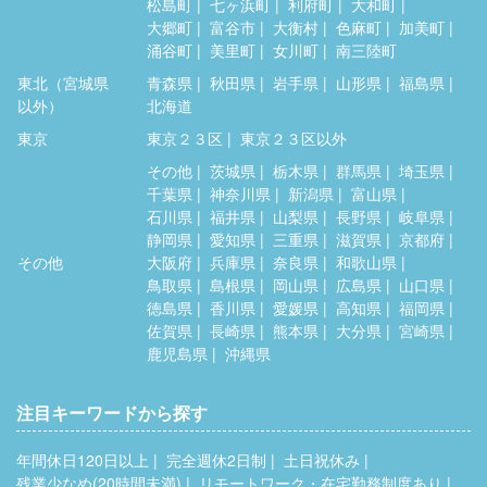
松島町
七ヶ浜町
利府町
大和町
大郷町
富谷市
大衡村
色麻町
加美町
涌谷町
美里町
女川町
南三陸町
東北（宮城県
青森県
秋田県
岩手県
山形県
福島県
以外）
北海道
東京
東京２３区
東京２３区以外
その他
茨城県
栃木県
群馬県
埼玉県
千葉県
神奈川県
新潟県
富山県
石川県
福井県
山梨県
長野県
岐阜県
静岡県
愛知県
三重県
滋賀県
京都府
その他
大阪府
兵庫県
奈良県
和歌山県
鳥取県
島根県
岡山県
広島県
山口県
徳島県
香川県
愛媛県
高知県
福岡県
佐賀県
長崎県
熊本県
大分県
宮崎県
鹿児島県
沖縄県
注目キーワードから探す
年間休日120日以上
完全週休2日制
土日祝休み
残業少なめ(20時間未満)
リモートワーク・在宅勤務制度あり