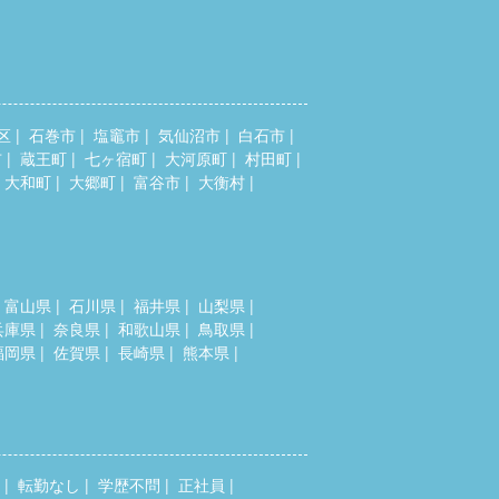
区
石巻市
塩竈市
気仙沼市
白石市
市
蔵王町
七ヶ宿町
大河原町
村田町
大和町
大郷町
富谷市
大衡村
富山県
石川県
福井県
山梨県
兵庫県
奈良県
和歌山県
鳥取県
福岡県
佐賀県
長崎県
熊本県
転勤なし
学歴不問
正社員