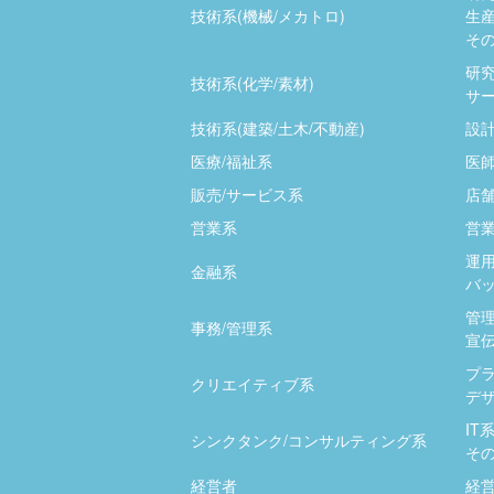
技術系(機械/メカトロ)
生産
その
研究
技術系(化学/素材)
サー
技術系(建築/土木/不動産)
設計
医療/福祉系
医師
販売/サービス系
店
営業系
営業
運用
金融系
バッ
管
事務/管理系
宣伝
プ
クリエイティブ系
デザ
IT
シンクタンク/コンサルティング系
そ
経営者
経