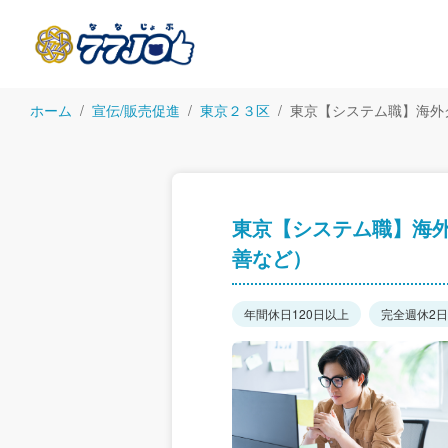
ホーム
宣伝/販売促進
東京２３区
東京【システム職】海外
東京【システム職】海
善など）
年間休日120日以上
完全週休2