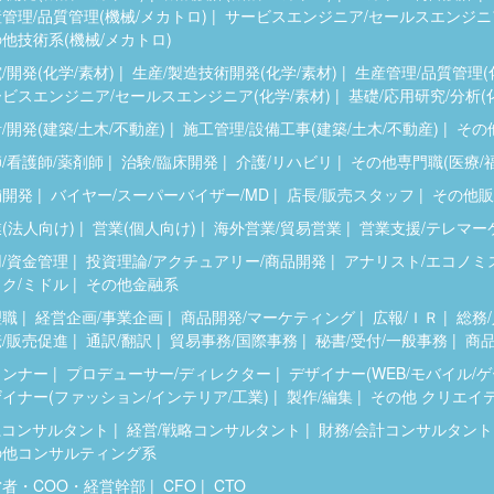
管理/品質管理(機械/メカトロ)
サービスエンジニア/セールスエンジニア
他技術系(機械/メカトロ)
/開発(化学/素材)
生産/製造技術開発(化学/素材)
生産管理/品質管理(
ビスエンジニア/セールスエンジニア(化学/素材)
基礎/応用研究/分析(
/開発(建築/土木/不動産)
施工管理/設備工事(建築/土木/不動産)
その他
/看護師/薬剤師
治験/臨床開発
介護/リハビリ
その他専門職(医療/
舗開発
バイヤー/スーパーバイザー/MD
店長/販売スタッフ
その他販
(法人向け)
営業(個人向け)
海外営業/貿易営業
営業支援/テレマー
/資金管理
投資理論/アクチュアリー/商品開発
アナリスト/エコノミ
ク/ミドル
その他金融系
理職
経営企画/事業企画
商品開発/マーケティング
広報/ＩＲ
総務/
/販売促進
通訳/翻訳
貿易事務/国際事務
秘書/受付/一般事務
商品
ランナー
プロデューサー/ディレクター
デザイナー(WEB/モバイル/
イナー(ファッション/インテリア/工業)
製作/編集
その他 クリエイ
系コンサルタント
経営/戦略コンサルタント
財務/会計コンサルタント
の他コンサルティング系
営者・COO・経営幹部
CFO
CTO