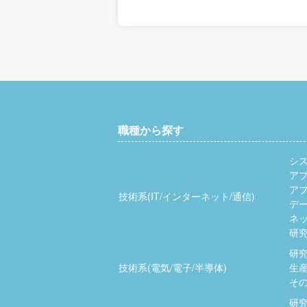
職種から探す
シ
ア
ア
技術系(IT/インターネット/通信)
デ
ネッ
研究
研究
技術系(電気/電子/半導体)
生産
その
研究