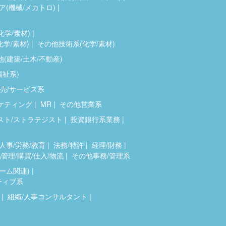
(機械/メカトロ)
化学/素材)
化学/素材)
その他技術系(化学/素材)
(建築/土木/不動産)
福祉系)
売/サービス系
ケティング
MR
その他営業系
スト/ストラテジスト
投資銀行系業務
人事/労務/教育
法務/特許
経理/財務
管理/購買/仕入/物流
その他事務/管理系
ゲーム関連)
ティブ系
組織/人事コンサルタント