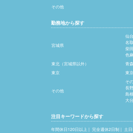
その他
勤務地から探す
仙
名
宮城県
柴
色
東北（宮城県以外）
青
東京
東
そ
長
その他
島
大
注目キーワードから探す
年間休日120日以上
完全週休2日制
土日