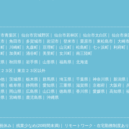
台市青葉区
仙台市宮城野区
仙台市若林区
仙台市太白区
仙台市泉
取市
角田市
多賀城市
岩沼市
登米市
栗原市
東松島市
大崎
田町
川崎町
丸森町
亘理町
山元町
松島町
七ヶ浜町
利府町
麻町
加美町
涌谷町
美里町
女川町
南三陸町
森県
秋田県
岩手県
山形県
福島県
北海道
京２３区
東京２３区以外
の他
茨城県
栃木県
群馬県
埼玉県
千葉県
神奈川県
新潟県
野県
岐阜県
静岡県
愛知県
三重県
滋賀県
京都府
大阪府
根県
岡山県
広島県
山口県
徳島県
香川県
愛媛県
高知県
分県
宮崎県
鹿児島県
沖縄県
祝休み
残業少なめ(20時間未満)
リモートワーク・在宅勤務制度あり