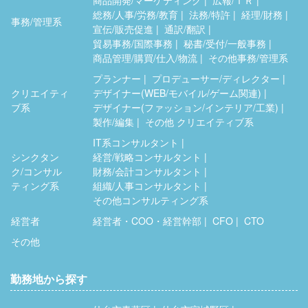
総務/人事/労務/教育
法務/特許
経理/財務
事務/管理系
宣伝/販売促進
通訳/翻訳
貿易事務/国際事務
秘書/受付/一般事務
商品管理/購買/仕入/物流
その他事務/管理系
プランナー
プロデューサー/ディレクター
クリエイティ
デザイナー(WEB/モバイル/ゲーム関連)
ブ系
デザイナー(ファッション/インテリア/工業)
製作/編集
その他 クリエイティブ系
IT系コンサルタント
シンクタン
経営/戦略コンサルタント
ク/コンサル
財務/会計コンサルタント
ティング系
組織/人事コンサルタント
その他コンサルティング系
経営者
経営者・COO・経営幹部
CFO
CTO
その他
勤務地から探す