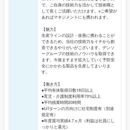
で、ご自身の技術力を活かして技術職と
して長くご活躍いただけます。※ご希望が
あればマネジメントにも携われます。
【魅力】
生産ラインの設計・改善に携わることが
できるため、当社の技術力をイチから創
造できるやりがいがございます。デンソ
ーグループの技術のノウハウを取得でき
ます。今後ますます拡大していく予防安
全にかかわる製品を生産してまいりま
す。
【働き方】
●平均有休取得日数18日以上
●育児・介護制度利用率70%以上
●平均残業時間20時間
●U/Iターンの方向けに社宅制度有（別途
規定有）
●年度賞与実績4.7ヵ月（利益は社員にし
っかりと還元）