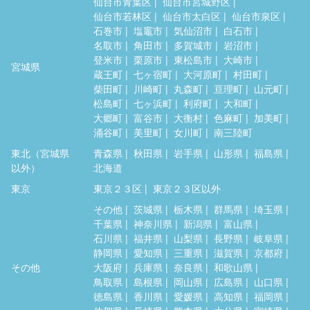
仙台市青葉区
仙台市宮城野区
仙台市若林区
仙台市太白区
仙台市泉区
石巻市
塩竈市
気仙沼市
白石市
名取市
角田市
多賀城市
岩沼市
登米市
栗原市
東松島市
大崎市
宮城県
蔵王町
七ヶ宿町
大河原町
村田町
柴田町
川崎町
丸森町
亘理町
山元町
松島町
七ヶ浜町
利府町
大和町
大郷町
富谷市
大衡村
色麻町
加美町
涌谷町
美里町
女川町
南三陸町
東北（宮城県
青森県
秋田県
岩手県
山形県
福島県
以外）
北海道
東京
東京２３区
東京２３区以外
その他
茨城県
栃木県
群馬県
埼玉県
千葉県
神奈川県
新潟県
富山県
石川県
福井県
山梨県
長野県
岐阜県
静岡県
愛知県
三重県
滋賀県
京都府
その他
大阪府
兵庫県
奈良県
和歌山県
鳥取県
島根県
岡山県
広島県
山口県
徳島県
香川県
愛媛県
高知県
福岡県