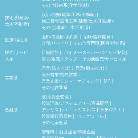
その他技術系(化学/素材)
設計/開発(建築/土木/不動産)
技術系(建築/
施工管理/設備工事(建築/土木/不動産)
土木/不動産)
その他(建築/土木/不動産)
医師/看護師/薬剤師
治験/臨床開発
医療/福祉系
介護/リハビリ
その他専門職(医療/福祉系)
販売/サービ
店舗開発
バイヤー/スーパーバイザー/MD
ス系
店長/販売スタッフ
その他販売/サービス系
営業(法人向け)
営業(個人向け)
海外営業/貿易営業
営業系
営業支援/テレマーケティング
MR
その他営業系
運用/資金管理
投資理論/アクチュアリー/商品開発
金融系
アナリスト/エコノミスト/ストラテジスト
投資銀行系業務
バック/ミドル
その他金融系
管理職
経営企画/事業企画
商品開発/マーケティング
広報/ＩＲ