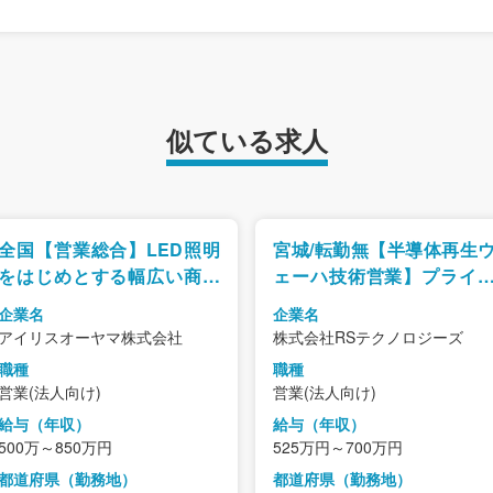
似ている求人
全国【営業総合】LED照明
宮城/転勤無【半導体再生
をはじめとする幅広い商材
ェーハ技術営業】プライ
の営業
上場/シリコンウェーハ再
企業名
企業名
事業で世界TOPシェア
アイリスオーヤマ株式会社
株式会社RSテクノロジーズ
職種
職種
営業(法人向け)
営業(法人向け)
給与（年収）
給与（年収）
500万～850万円
525万円～700万円
都道府県（勤務地）
都道府県（勤務地）