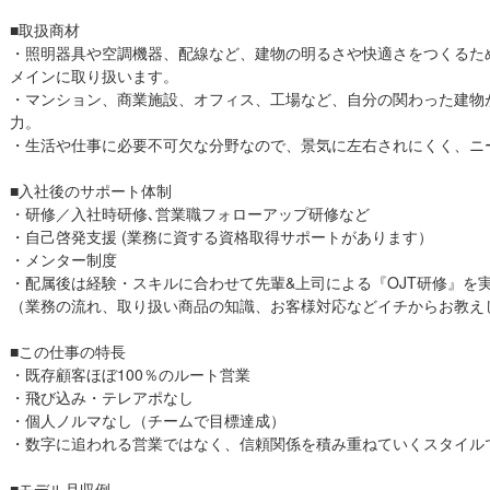
■取扱商材
・照明器具や空調機器、配線など、建物の明るさや快適さをつくるた
メインに取り扱います。
・マンション、商業施設、オフィス、工場など、自分の関わった建物
力。
・生活や仕事に必要不可欠な分野なので、景気に左右されにくく、ニ
■入社後のサポート体制
・研修／入社時研修､営業職フォローアップ研修など
・自己啓発支援 (業務に資する資格取得サポートがあります）
・メンター制度
・配属後は経験・スキルに合わせて先輩&上司による『OJT研修』を
（業務の流れ、取り扱い商品の知識、お客様対応などイチからお教え
■この仕事の特長
・既存顧客ほぼ100％のルート営業
・飛び込み・テレアポなし
・個人ノルマなし（チームで目標達成）
・数字に追われる営業ではなく、信頼関係を積み重ねていくスタイル
■モデル月収例