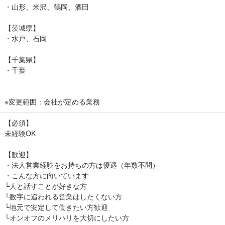
・山形、米沢、鶴岡、酒田
【茨城県】
・水戸、石岡
【千葉県】
・千葉
※変更範囲：会社が定める業務
【必須】
未経験OK
【歓迎】
・法人営業経験をお持ちの方は優遇（年数不問）
・こんな方に向いています
└人と話すことが好きな方
└数字に追われる営業はしたくない方
└地元で安定して働きたい方歓迎
└オンオフのメリハリを大切にしたい方