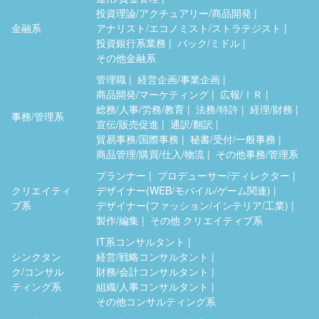
投資理論/アクチュアリー/商品開発
金融系
アナリスト/エコノミスト/ストラテジスト
投資銀行系業務
バック/ミドル
その他金融系
管理職
経営企画/事業企画
商品開発/マーケティング
広報/ＩＲ
総務/人事/労務/教育
法務/特許
経理/財務
事務/管理系
宣伝/販売促進
通訳/翻訳
貿易事務/国際事務
秘書/受付/一般事務
商品管理/購買/仕入/物流
その他事務/管理系
プランナー
プロデューサー/ディレクター
クリエイティ
デザイナー(WEB/モバイル/ゲーム関連)
ブ系
デザイナー(ファッション/インテリア/工業)
製作/編集
その他 クリエイティブ系
IT系コンサルタント
シンクタン
経営/戦略コンサルタント
ク/コンサル
財務/会計コンサルタント
ティング系
組織/人事コンサルタント
その他コンサルティング系