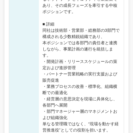
あり、その成長フェーズを牽引する中核
ポジションです。
■ 詳細
同社は技術部・営業部・総務部の3部門で
構成される少数精鋭組織であり、
本ポジションでは各部門の責任者と連携
しながら、事業計画の遂行を統括しま
す。
・開発計画・リリーススケジュールの策
定および進捗管理
・パートナー営業戦略の実行支援および
販売促進
・業務プロセスの改善・標準化、組織横
断での最適化
・経営層の意思決定を現場に具体化し、
各部門へ展開
・部門マネージャー層のマネジメントお
よび組織強化
単なる管理職ではなく、“現場を動かす経
営推進役”としての役割を担います。