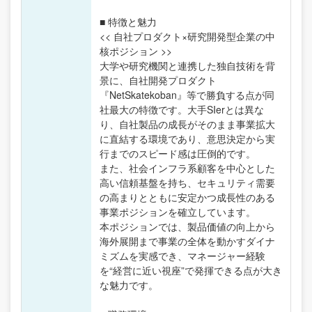
■ 特徴と魅力
<< 自社プロダクト×研究開発型企業の中
核ポジション >>
大学や研究機関と連携した独自技術を背
景に、自社開発プロダクト
『NetSkatekoban』等で勝負する点が同
社最大の特徴です。大手SIerとは異な
り、自社製品の成長がそのまま事業拡大
に直結する環境であり、意思決定から実
行までのスピード感は圧倒的です。
また、社会インフラ系顧客を中心とした
高い信頼基盤を持ち、セキュリティ需要
の高まりとともに安定かつ成長性のある
事業ポジションを確立しています。
本ポジションでは、製品価値の向上から
海外展開まで事業の全体を動かすダイナ
ミズムを実感でき、マネージャー経験
を“経営に近い視座”で発揮できる点が大き
な魅力です。