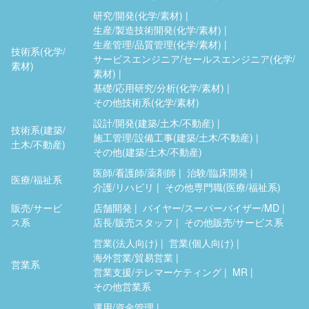
研究/開発(化学/素材)
生産/製造技術開発(化学/素材)
生産管理/品質管理(化学/素材)
技術系(化学/
サービスエンジニア/セールスエンジニア(化学/
素材)
素材)
基礎/応用研究/分析(化学/素材)
その他技術系(化学/素材)
設計/開発(建築/土木/不動産)
技術系(建築/
施工管理/設備工事(建築/土木/不動産)
土木/不動産)
その他(建築/土木/不動産)
医師/看護師/薬剤師
治験/臨床開発
医療/福祉系
介護/リハビリ
その他専門職(医療/福祉系)
販売/サービ
店舗開発
バイヤー/スーパーバイザー/MD
ス系
店長/販売スタッフ
その他販売/サービス系
営業(法人向け)
営業(個人向け)
海外営業/貿易営業
営業系
営業支援/テレマーケティング
MR
その他営業系
運用/資金管理