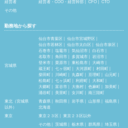
経営者
経営者・COO・経営幹部
CFO
CTO
その他
勤務地から探す
仙台市青葉区
仙台市宮城野区
仙台市若林区
仙台市太白区
仙台市泉区
石巻市
塩竈市
気仙沼市
白石市
名取市
角田市
多賀城市
岩沼市
登米市
栗原市
東松島市
大崎市
宮城県
蔵王町
七ヶ宿町
大河原町
村田町
柴田町
川崎町
丸森町
亘理町
山元町
松島町
七ヶ浜町
利府町
大和町
大郷町
富谷市
大衡村
色麻町
加美町
涌谷町
美里町
女川町
南三陸町
東北（宮城県
青森県
秋田県
岩手県
山形県
福島県
以外）
北海道
東京
東京２３区
東京２３区以外
その他
茨城県
栃木県
群馬県
埼玉県