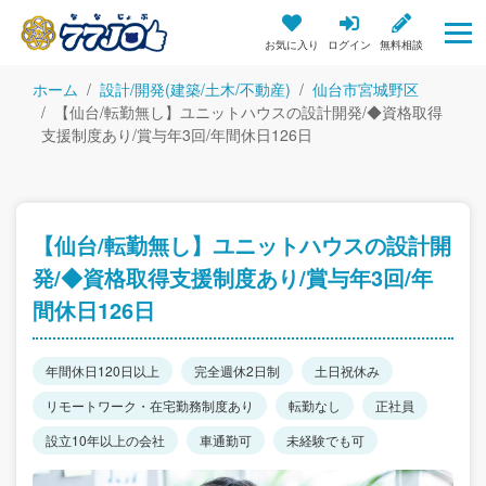
お気に入り
ログイン
無料相談
ホーム
設計/開発(建築/土木/不動産)
仙台市宮城野区
【仙台/転勤無し】ユニットハウスの設計開発/◆資格取得
支援制度あり/賞与年3回/年間休日126日
【仙台/転勤無し】ユニットハウスの設計開
発/◆資格取得支援制度あり/賞与年3回/年
間休日126日
年間休日120日以上
完全週休2日制
土日祝休み
リモートワーク・在宅勤務制度あり
転勤なし
正社員
設立10年以上の会社
車通勤可
未経験でも可