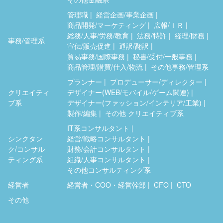
管理職
経営企画/事業企画
商品開発/マーケティング
広報/ＩＲ
総務/人事/労務/教育
法務/特許
経理/財務
事務/管理系
宣伝/販売促進
通訳/翻訳
貿易事務/国際事務
秘書/受付/一般事務
商品管理/購買/仕入/物流
その他事務/管理系
プランナー
プロデューサー/ディレクター
クリエイティ
デザイナー(WEB/モバイル/ゲーム関連)
ブ系
デザイナー(ファッション/インテリア/工業)
製作/編集
その他 クリエイティブ系
IT系コンサルタント
シンクタン
経営/戦略コンサルタント
ク/コンサル
財務/会計コンサルタント
ティング系
組織/人事コンサルタント
その他コンサルティング系
経営者
経営者・COO・経営幹部
CFO
CTO
その他