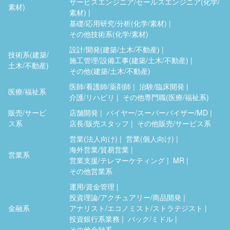
サービスエンジニア/セールスエンジニア(化学/
素材)
素材)
基礎/応用研究/分析(化学/素材)
その他技術系(化学/素材)
設計/開発(建築/土木/不動産)
技術系(建築/
施工管理/設備工事(建築/土木/不動産)
土木/不動産)
その他(建築/土木/不動産)
医師/看護師/薬剤師
治験/臨床開発
医療/福祉系
介護/リハビリ
その他専門職(医療/福祉系)
販売/サービ
店舗開発
バイヤー/スーパーバイザー/MD
ス系
店長/販売スタッフ
その他販売/サービス系
営業(法人向け)
営業(個人向け)
海外営業/貿易営業
営業系
営業支援/テレマーケティング
MR
その他営業系
運用/資金管理
投資理論/アクチュアリー/商品開発
金融系
アナリスト/エコノミスト/ストラテジスト
投資銀行系業務
バック/ミドル
その他金融系