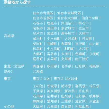
勤務地から探す
仙台市青葉区
仙台市宮城野区
仙台市若林区
仙台市太白区
仙台市泉区
石巻市
塩竈市
気仙沼市
白石市
名取市
角田市
多賀城市
岩沼市
登米市
栗原市
東松島市
大崎市
宮城県
蔵王町
七ヶ宿町
大河原町
村田町
柴田町
川崎町
丸森町
亘理町
山元町
松島町
七ヶ浜町
利府町
大和町
大郷町
富谷市
大衡村
色麻町
加美町
涌谷町
美里町
女川町
南三陸町
東北（宮城県
青森県
秋田県
岩手県
山形県
福島県
以外）
北海道
東京
東京２３区
東京２３区以外
その他
茨城県
栃木県
群馬県
埼玉県
千葉県
神奈川県
新潟県
富山県
石川県
福井県
山梨県
長野県
岐阜県
静岡県
愛知県
三重県
滋賀県
京都府
その他
大阪府
兵庫県
奈良県
和歌山県