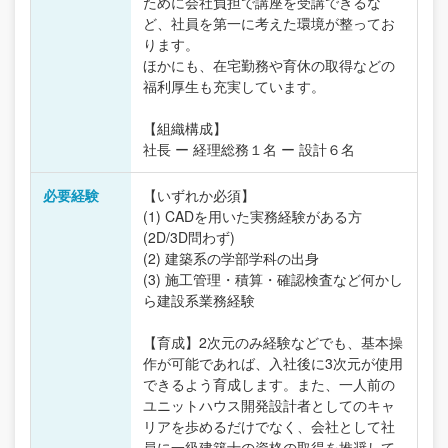
ために会社負担で講座を受講できるな
ど、社員を第一に考えた環境が整ってお
ります。
ほかにも、在宅勤務や育休の取得などの
福利厚生も充実しています。
【組織構成】
社長 ー 経理総務１名 ー 設計６名
必要経験
【いずれか必須】
(1) CADを用いた実務経験がある方
(2D/3D問わず)
(2) 建築系の学部学科の出身
(3) 施工管理・積算・確認検査など何かし
ら建設系業務経験
【育成】2次元のみ経験などでも、基本操
作が可能であれば、入社後に3次元が使用
できるよう育成します。また、一人前の
ユニットハウス開発設計者としてのキャ
リアを歩めるだけでなく、会社として社
員に一級建築士の資格の取得を推奨して