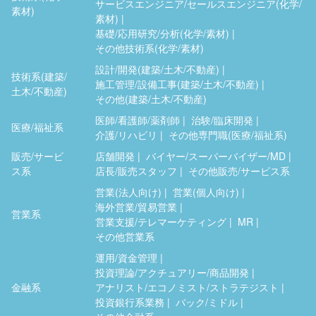
サービスエンジニア/セールスエンジニア(化学/
素材)
素材)
基礎/応用研究/分析(化学/素材)
その他技術系(化学/素材)
設計/開発(建築/土木/不動産)
技術系(建築/
施工管理/設備工事(建築/土木/不動産)
土木/不動産)
その他(建築/土木/不動産)
医師/看護師/薬剤師
治験/臨床開発
医療/福祉系
介護/リハビリ
その他専門職(医療/福祉系)
販売/サービ
店舗開発
バイヤー/スーパーバイザー/MD
ス系
店長/販売スタッフ
その他販売/サービス系
営業(法人向け)
営業(個人向け)
海外営業/貿易営業
営業系
営業支援/テレマーケティング
MR
その他営業系
運用/資金管理
投資理論/アクチュアリー/商品開発
金融系
アナリスト/エコノミスト/ストラテジスト
投資銀行系業務
バック/ミドル