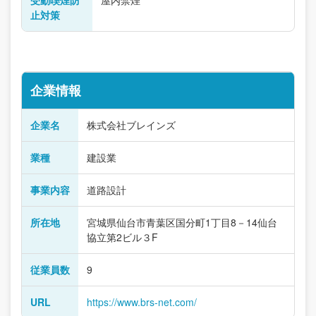
受動喫煙防
屋内禁煙
止対策
企業情報
企業名
株式会社ブレインズ
業種
建設業
事業内容
道路設計
所在地
宮城県仙台市青葉区国分町1丁目8－14仙台
協立第2ビル３F
従業員数
9
URL
https://www.brs-net.com/