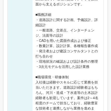
面から支えるポジションです。
■職務詳細
・道路設計に関する計画、予備設計、詳
細設計
・一般道路、交差点、インターチェン
ジ、法面等の設計
・CADを用いた図面作成および修正
・数量計算、設計計算、各種報告書作成
・発注者および建設コンサルタントとの
打ち合わせ
・現地状況の確認および設計条件の整理
・3次元モデルを活用した設計業務
■職場環境・研修体制
入社後は経験やスキルに応じて業務を担
当いただきます。道路設計経験者はもち
ろん、河川・造成・下水道等の土木設計
経験者も歓迎しています。案件は2～4名
程度のチームで担当しており、経験豊富
な技術者と連携しながら業務を進めま