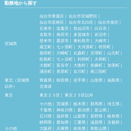
勤務地から探す
仙台市青葉区
仙台市宮城野区
仙台市若林区
仙台市太白区
仙台市泉区
石巻市
塩竈市
気仙沼市
白石市
名取市
角田市
多賀城市
岩沼市
登米市
栗原市
東松島市
大崎市
宮城県
蔵王町
七ヶ宿町
大河原町
村田町
柴田町
川崎町
丸森町
亘理町
山元町
松島町
七ヶ浜町
利府町
大和町
大郷町
富谷市
大衡村
色麻町
加美町
涌谷町
美里町
女川町
南三陸町
東北（宮城県
青森県
秋田県
岩手県
山形県
福島県
以外）
北海道
東京
東京２３区
東京２３区以外
その他
茨城県
栃木県
群馬県
埼玉県
千葉県
神奈川県
新潟県
富山県
石川県
福井県
山梨県
長野県
岐阜県
静岡県
愛知県
三重県
滋賀県
京都府
その他
大阪府
兵庫県
奈良県
和歌山県