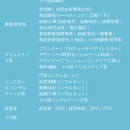
その他金融系
管理職
経営企画/事業企画
商品開発/マーケティング
広報/ＩＲ
総務/人事/労務/教育
法務/特許
経理/財務
事務/管理系
宣伝/販売促進
通訳/翻訳
貿易事務/国際事務
秘書/受付/一般事務
商品管理/購買/仕入/物流
その他事務/管理系
プランナー
プロデューサー/ディレクター
クリエイティ
デザイナー(WEB/モバイル/ゲーム関連)
ブ系
デザイナー(ファッション/インテリア/工業)
製作/編集
その他 クリエイティブ系
IT系コンサルタント
シンクタン
経営/戦略コンサルタント
ク/コンサル
財務/会計コンサルタント
ティング系
組織/人事コンサルタント
その他コンサルティング系
経営者
経営者・COO・経営幹部
CFO
CTO
その他