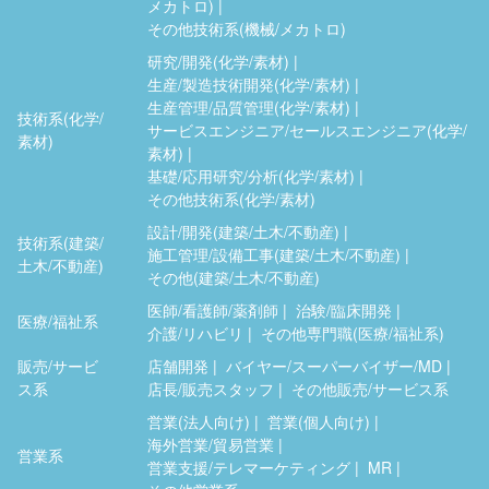
メカトロ)
その他技術系(機械/メカトロ)
研究/開発(化学/素材)
生産/製造技術開発(化学/素材)
生産管理/品質管理(化学/素材)
技術系(化学/
サービスエンジニア/セールスエンジニア(化学/
素材)
素材)
基礎/応用研究/分析(化学/素材)
その他技術系(化学/素材)
設計/開発(建築/土木/不動産)
技術系(建築/
施工管理/設備工事(建築/土木/不動産)
土木/不動産)
その他(建築/土木/不動産)
医師/看護師/薬剤師
治験/臨床開発
医療/福祉系
介護/リハビリ
その他専門職(医療/福祉系)
販売/サービ
店舗開発
バイヤー/スーパーバイザー/MD
ス系
店長/販売スタッフ
その他販売/サービス系
営業(法人向け)
営業(個人向け)
海外営業/貿易営業
営業系
営業支援/テレマーケティング
MR