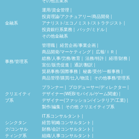
その他営業系
運用/資金管理
投資理論/アクチュアリー/商品開発
金融系
アナリスト/エコノミスト/ストラテジスト
投資銀行系業務
バック/ミドル
その他金融系
管理職
経営企画/事業企画
商品開発/マーケティング
広報/ＩＲ
総務/人事/労務/教育
法務/特許
経理/財務
事務/管理系
宣伝/販売促進
通訳/翻訳
貿易事務/国際事務
秘書/受付/一般事務
商品管理/購買/仕入/物流
その他事務/管理系
プランナー
プロデューサー/ディレクター
クリエイティ
デザイナー(WEB/モバイル/ゲーム関連)
ブ系
デザイナー(ファッション/インテリア/工業)
製作/編集
その他 クリエイティブ系
IT系コンサルタント
シンクタン
経営/戦略コンサルタント
ク/コンサル
財務/会計コンサルタント
ティング系
組織/人事コンサルタント