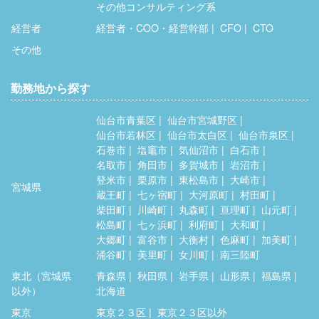
その他コンサルティング系
経営者
経営者・COO・経営幹部
CFO
CTO
その他
勤務地から探す
仙台市青葉区
仙台市宮城野区
仙台市若林区
仙台市太白区
仙台市泉区
石巻市
塩竈市
気仙沼市
白石市
名取市
角田市
多賀城市
岩沼市
登米市
栗原市
東松島市
大崎市
宮城県
蔵王町
七ヶ宿町
大河原町
村田町
柴田町
川崎町
丸森町
亘理町
山元町
松島町
七ヶ浜町
利府町
大和町
大郷町
富谷市
大衡村
色麻町
加美町
涌谷町
美里町
女川町
南三陸町
東北（宮城県
青森県
秋田県
岩手県
山形県
福島県
以外）
北海道
東京
東京２３区
東京２３区以外