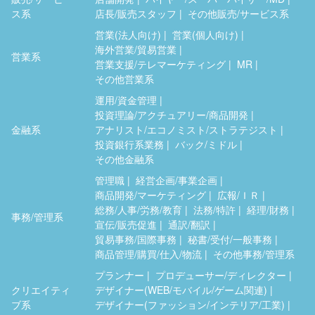
ス系
店長/販売スタッフ
その他販売/サービス系
営業(法人向け)
営業(個人向け)
海外営業/貿易営業
営業系
営業支援/テレマーケティング
MR
その他営業系
運用/資金管理
投資理論/アクチュアリー/商品開発
金融系
アナリスト/エコノミスト/ストラテジスト
投資銀行系業務
バック/ミドル
その他金融系
管理職
経営企画/事業企画
商品開発/マーケティング
広報/ＩＲ
総務/人事/労務/教育
法務/特許
経理/財務
事務/管理系
宣伝/販売促進
通訳/翻訳
貿易事務/国際事務
秘書/受付/一般事務
商品管理/購買/仕入/物流
その他事務/管理系
プランナー
プロデューサー/ディレクター
クリエイティ
デザイナー(WEB/モバイル/ゲーム関連)
ブ系
デザイナー(ファッション/インテリア/工業)