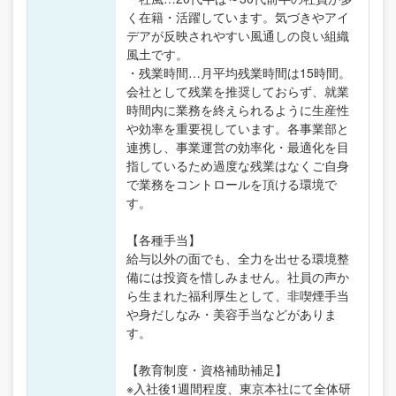
く在籍・活躍しています。気づきやアイ
デアが反映されやすい風通しの良い組織
風土です。
・残業時間…月平均残業時間は15時間。
会社として残業を推奨しておらず、就業
時間内に業務を終えられるように生産性
や効率を重要視しています。各事業部と
連携し、事業運営の効率化・最適化を目
指しているため過度な残業はなくご自身
で業務をコントロールを頂ける環境で
す。
【各種手当】
給与以外の面でも、全力を出せる環境整
備には投資を惜しみません。社員の声か
ら生まれた福利厚生として、非喫煙手当
や身だしなみ・美容手当などがありま
す。
【教育制度・資格補助補足】
※入社後1週間程度、東京本社にて全体研