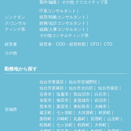
製作/編集
その他 クリエイティブ系
IT系コンサルタント
シンクタン
経営/戦略コンサルタント
ク/コンサル
財務/会計コンサルタント
ティング系
組織/人事コンサルタント
その他コンサルティング系
経営者
経営者・COO・経営幹部
CFO
CTO
その他
勤務地から探す
仙台市青葉区
仙台市宮城野区
仙台市若林区
仙台市太白区
仙台市泉区
石巻市
塩竈市
気仙沼市
白石市
名取市
角田市
多賀城市
岩沼市
登米市
栗原市
東松島市
大崎市
宮城県
蔵王町
七ヶ宿町
大河原町
村田町
柴田町
川崎町
丸森町
亘理町
山元町
松島町
七ヶ浜町
利府町
大和町
大郷町
富谷市
大衡村
色麻町
加美町