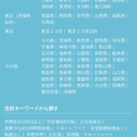
涌谷町
美里町
女川町
南三陸町
東北（宮城県
青森県
秋田県
岩手県
山形県
福島県
以外）
北海道
東京
東京２３区
東京２３区以外
その他
茨城県
栃木県
群馬県
埼玉県
千葉県
神奈川県
新潟県
富山県
石川県
福井県
山梨県
長野県
岐阜県
静岡県
愛知県
三重県
滋賀県
京都府
その他
大阪府
兵庫県
奈良県
和歌山県
鳥取県
島根県
岡山県
広島県
山口県
徳島県
香川県
愛媛県
高知県
福岡県
佐賀県
長崎県
熊本県
大分県
宮崎県
鹿児島県
沖縄県
注目キーワードから探す
年間休日120日以上
完全週休2日制
土日祝休み
残業少なめ(20時間未満)
リモートワーク・在宅勤務制度あり
転勤なし
学歴不問
正社員
管理職・マネージャー