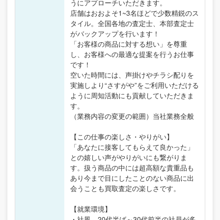
うにアプローチいただきます。
店舗はおおよそ1~3名ほどで少数精鋭のス
タイル。全国各地の査定士、本部査定士
がバックアップを行います！
「お客様の商品に対する想い」を尊重
し、お客様への最適な提案を行うお仕事
です！
空いた時間には、声掛けやチラシ配りを
実施しより“さすがや”をご利用いただける
ように周知活動にも貢献していただきま
す。
（業務内容の変更の範囲）当社業務全般
【この仕事の楽しさ・やりがい】
「あなたに接客してもらえて良かった」
との嬉しい声がやりがいにも繋がりま
す。扱う商品の中には超高額な貴重品も
あり今まで目にしたことのない商品に出
会うことも買取査定の楽しさです。
【就業環境】
・社風…20代半ば～30代前半の社員が多