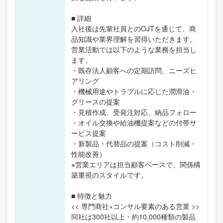
■ 詳細
入社後は先輩社員とのOJTを通じて、商
品知識や業界理解を習得いただきます。
営業活動では以下のような業務を担当し
ます。
・既存法人顧客への定期訪問、ニーズヒ
アリング
・機械用途やトラブルに応じた潤滑油・
グリースの提案
・見積作成、受発注対応、納品フォロー
・オイル交換や給油機提案などの付帯サ
ービス提案
・新製品・代替品の提案（コスト削減・
性能改善）
※営業エリアは担当顧客ベースで、関係構
築重視のスタイルです。
■ 特徴と魅力
<< 専門商社×コンサル要素のある営業 >>
同社は300社以上・約10,000種類の製品