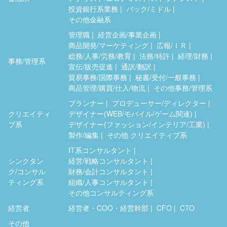
投資銀行系業務
バック/ミドル
その他金融系
管理職
経営企画/事業企画
商品開発/マーケティング
広報/ＩＲ
総務/人事/労務/教育
法務/特許
経理/財務
事務/管理系
宣伝/販売促進
通訳/翻訳
貿易事務/国際事務
秘書/受付/一般事務
商品管理/購買/仕入/物流
その他事務/管理系
プランナー
プロデューサー/ディレクター
クリエイティ
デザイナー(WEB/モバイル/ゲーム関連)
ブ系
デザイナー(ファッション/インテリア/工業)
製作/編集
その他 クリエイティブ系
IT系コンサルタント
シンクタン
経営/戦略コンサルタント
ク/コンサル
財務/会計コンサルタント
ティング系
組織/人事コンサルタント
その他コンサルティング系
経営者
経営者・COO・経営幹部
CFO
CTO
その他