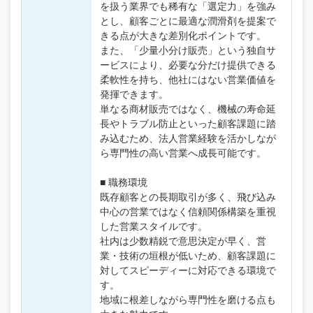
を扱う業界でも稀有な「選定力」を強み
とし、顧客ごとに最適な潤滑剤を提案で
きる点が大きな差別化ポイントです。
また、「少量小分け販売」という独自サ
ービスにより、必要な分だけ提供できる
柔軟性を持ち、他社にはない営業価値を
発揮できます。
単なる商材販売ではなく、機械の寿命延
長やトラブル防止といった顧客課題に踏
み込むため、法人営業経験を活かしなが
ら専門性の高い営業へ成長可能です。
■ 職務環境
既存顧客との長期取引が多く、飛び込み
中心の営業ではなく信頼関係構築を重視
した営業スタイルです。
社内は少数精鋭で意思決定が早く、営
業・技術の垣根が低いため、顧客課題に
対してスピーディーに対応できる環境で
す。
地域に根差しながら専門性を磨ける点も