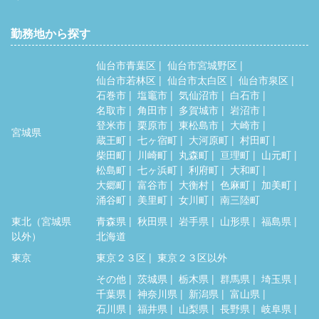
勤務地から探す
仙台市青葉区
仙台市宮城野区
仙台市若林区
仙台市太白区
仙台市泉区
石巻市
塩竈市
気仙沼市
白石市
名取市
角田市
多賀城市
岩沼市
登米市
栗原市
東松島市
大崎市
宮城県
蔵王町
七ヶ宿町
大河原町
村田町
柴田町
川崎町
丸森町
亘理町
山元町
松島町
七ヶ浜町
利府町
大和町
大郷町
富谷市
大衡村
色麻町
加美町
涌谷町
美里町
女川町
南三陸町
東北（宮城県
青森県
秋田県
岩手県
山形県
福島県
以外）
北海道
東京
東京２３区
東京２３区以外
その他
茨城県
栃木県
群馬県
埼玉県
千葉県
神奈川県
新潟県
富山県
石川県
福井県
山梨県
長野県
岐阜県