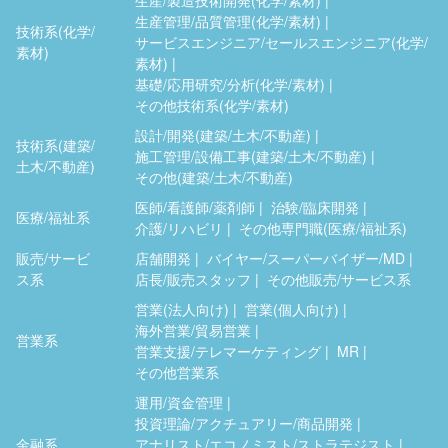
生産管理/品質管理(化学/素材)
技術系(化学/
サービスエンジニア/セールスエンジニア(化学/
素材)
素材)
基礎/応用研究/分析(化学/素材)
その他技術系(化学/素材)
設計/開発(建築/土木/不動産)
技術系(建築/
施工管理/設備工事(建築/土木/不動産)
土木/不動産)
その他(建築/土木/不動産)
医師/看護師/薬剤師
治験/臨床開発
医療/福祉系
介護/リハビリ
その他専門職(医療/福祉系)
販売/サービ
店舗開発
バイヤー/スーパーバイザー/MD
ス系
店長/販売スタッフ
その他販売/サービス系
営業(法人向け)
営業(個人向け)
海外営業/貿易営業
営業系
営業支援/テレマーケティング
MR
その他営業系
運用/資金管理
投資理論/アクチュアリー/商品開発
金融系
アナリスト/エコノミスト/ストラテジスト