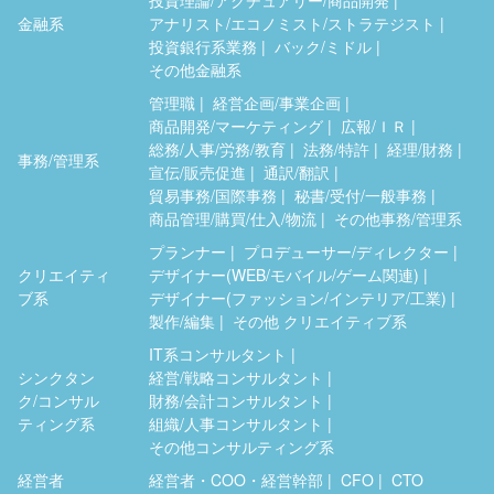
金融系
アナリスト/エコノミスト/ストラテジスト
投資銀行系業務
バック/ミドル
その他金融系
管理職
経営企画/事業企画
商品開発/マーケティング
広報/ＩＲ
総務/人事/労務/教育
法務/特許
経理/財務
事務/管理系
宣伝/販売促進
通訳/翻訳
貿易事務/国際事務
秘書/受付/一般事務
商品管理/購買/仕入/物流
その他事務/管理系
プランナー
プロデューサー/ディレクター
クリエイティ
デザイナー(WEB/モバイル/ゲーム関連)
ブ系
デザイナー(ファッション/インテリア/工業)
製作/編集
その他 クリエイティブ系
IT系コンサルタント
シンクタン
経営/戦略コンサルタント
ク/コンサル
財務/会計コンサルタント
ティング系
組織/人事コンサルタント
その他コンサルティング系
経営者
経営者・COO・経営幹部
CFO
CTO