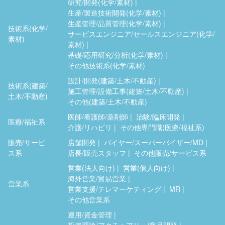
研究/開発(化学/素材)
生産/製造技術開発(化学/素材)
生産管理/品質管理(化学/素材)
技術系(化学/
サービスエンジニア/セールスエンジニア(化学/
素材)
素材)
基礎/応用研究/分析(化学/素材)
その他技術系(化学/素材)
設計/開発(建築/土木/不動産)
技術系(建築/
施工管理/設備工事(建築/土木/不動産)
土木/不動産)
その他(建築/土木/不動産)
医師/看護師/薬剤師
治験/臨床開発
医療/福祉系
介護/リハビリ
その他専門職(医療/福祉系)
販売/サービ
店舗開発
バイヤー/スーパーバイザー/MD
ス系
店長/販売スタッフ
その他販売/サービス系
営業(法人向け)
営業(個人向け)
海外営業/貿易営業
営業系
営業支援/テレマーケティング
MR
その他営業系
運用/資金管理
投資理論/アクチュアリー/商品開発