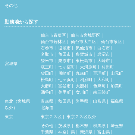
その他
勤務地から探す
仙台市青葉区
仙台市宮城野区
仙台市若林区
仙台市太白区
仙台市泉区
石巻市
塩竈市
気仙沼市
白石市
名取市
角田市
多賀城市
岩沼市
登米市
栗原市
東松島市
大崎市
宮城県
蔵王町
七ヶ宿町
大河原町
村田町
柴田町
川崎町
丸森町
亘理町
山元町
松島町
七ヶ浜町
利府町
大和町
大郷町
富谷市
大衡村
色麻町
加美町
涌谷町
美里町
女川町
南三陸町
東北（宮城県
青森県
秋田県
岩手県
山形県
福島県
以外）
北海道
東京
東京２３区
東京２３区以外
その他
茨城県
栃木県
群馬県
埼玉県
千葉県
神奈川県
新潟県
富山県