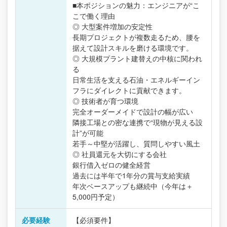
■本ポジションの魅力：エンジニアが“こ
こで働く理由
◎ 大型案件増加の安定性
長期プロジェクトが複数走るため、腰を
据えて設計スキルを磨ける環境です。
◎ 大規模プラント建替えの中核に関われ
る
日常生活を支える石油・エネルギーイン
フラにダイレクトに貢献できます。
◎ 技術者が育つ環境
完全オーダーメイドで設計の幅が広い
隣接工場との密な連携で“現物が見える設
計”が可能
若手～中堅が活躍し、質問しやすい風土
◎ 社員還元を大切にする会社
銀行借入ゼロの健全経営
過去には半年で1年分の賞与支給実績
年次ベースアップも継続中（今年は＋
5,000円予定）
必要経験
【必須要件】