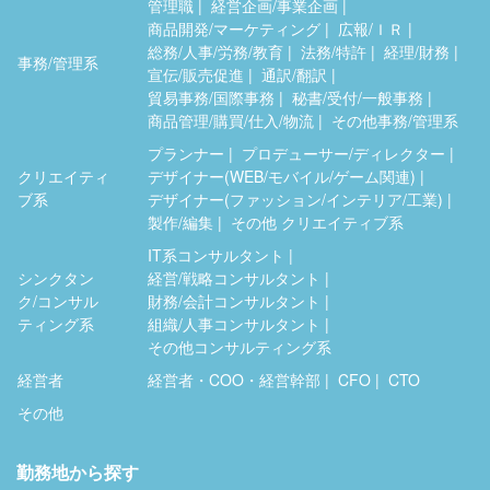
管理職
経営企画/事業企画
商品開発/マーケティング
広報/ＩＲ
総務/人事/労務/教育
法務/特許
経理/財務
事務/管理系
宣伝/販売促進
通訳/翻訳
貿易事務/国際事務
秘書/受付/一般事務
商品管理/購買/仕入/物流
その他事務/管理系
プランナー
プロデューサー/ディレクター
クリエイティ
デザイナー(WEB/モバイル/ゲーム関連)
ブ系
デザイナー(ファッション/インテリア/工業)
製作/編集
その他 クリエイティブ系
IT系コンサルタント
シンクタン
経営/戦略コンサルタント
ク/コンサル
財務/会計コンサルタント
ティング系
組織/人事コンサルタント
その他コンサルティング系
経営者
経営者・COO・経営幹部
CFO
CTO
その他
勤務地から探す