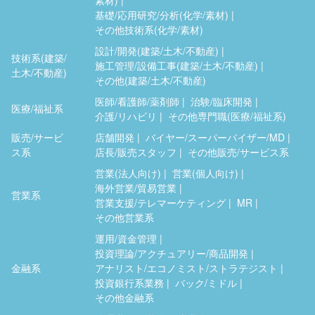
基礎/応用研究/分析(化学/素材)
その他技術系(化学/素材)
設計/開発(建築/土木/不動産)
技術系(建築/
施工管理/設備工事(建築/土木/不動産)
土木/不動産)
その他(建築/土木/不動産)
医師/看護師/薬剤師
治験/臨床開発
医療/福祉系
介護/リハビリ
その他専門職(医療/福祉系)
販売/サービ
店舗開発
バイヤー/スーパーバイザー/MD
ス系
店長/販売スタッフ
その他販売/サービス系
営業(法人向け)
営業(個人向け)
海外営業/貿易営業
営業系
営業支援/テレマーケティング
MR
その他営業系
運用/資金管理
投資理論/アクチュアリー/商品開発
金融系
アナリスト/エコノミスト/ストラテジスト
投資銀行系業務
バック/ミドル
その他金融系