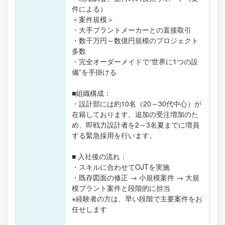
件による）
＜案件規模＞
・大手プラントメーカーとの直接取引
・数千万円～数億円規模のプロジェクト
多数
・完全オーダーメイドで“世界に1つの設
備”を手掛ける
■組織構成：
・設計部には約10名（20～30代中心）が
在籍しております。追加の受注増加のた
め、即戦力設計者を2～3名夏までに増員
する緊急採用を行います。
■ 入社後の流れ：
・スキルに合わせてOJTを実施
・既存図面の修正 → 小規模案件 → 大規
模プラント案件と段階的に担当
※経験者の方は、早い段階で主要案件をお
任せします