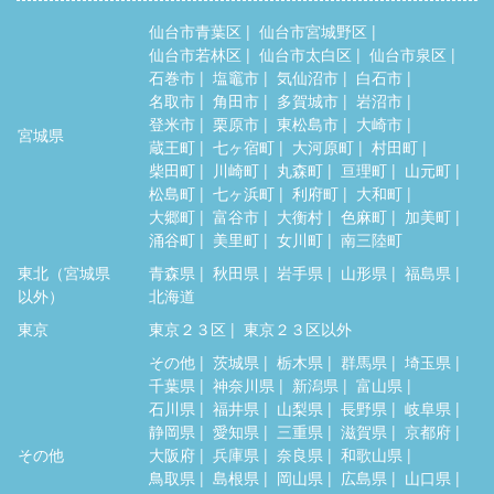
仙台市青葉区
仙台市宮城野区
仙台市若林区
仙台市太白区
仙台市泉区
石巻市
塩竈市
気仙沼市
白石市
名取市
角田市
多賀城市
岩沼市
登米市
栗原市
東松島市
大崎市
宮城県
蔵王町
七ヶ宿町
大河原町
村田町
柴田町
川崎町
丸森町
亘理町
山元町
松島町
七ヶ浜町
利府町
大和町
大郷町
富谷市
大衡村
色麻町
加美町
涌谷町
美里町
女川町
南三陸町
東北（宮城県
青森県
秋田県
岩手県
山形県
福島県
以外）
北海道
東京
東京２３区
東京２３区以外
その他
茨城県
栃木県
群馬県
埼玉県
千葉県
神奈川県
新潟県
富山県
石川県
福井県
山梨県
長野県
岐阜県
静岡県
愛知県
三重県
滋賀県
京都府
その他
大阪府
兵庫県
奈良県
和歌山県
鳥取県
島根県
岡山県
広島県
山口県