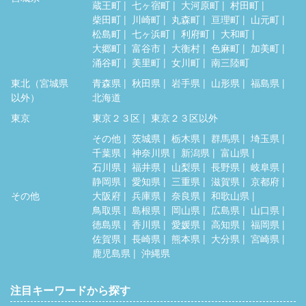
蔵王町
七ヶ宿町
大河原町
村田町
柴田町
川崎町
丸森町
亘理町
山元町
松島町
七ヶ浜町
利府町
大和町
大郷町
富谷市
大衡村
色麻町
加美町
涌谷町
美里町
女川町
南三陸町
東北（宮城県
青森県
秋田県
岩手県
山形県
福島県
以外）
北海道
東京
東京２３区
東京２３区以外
その他
茨城県
栃木県
群馬県
埼玉県
千葉県
神奈川県
新潟県
富山県
石川県
福井県
山梨県
長野県
岐阜県
静岡県
愛知県
三重県
滋賀県
京都府
その他
大阪府
兵庫県
奈良県
和歌山県
鳥取県
島根県
岡山県
広島県
山口県
徳島県
香川県
愛媛県
高知県
福岡県
佐賀県
長崎県
熊本県
大分県
宮崎県
鹿児島県
沖縄県
注目キーワードから探す