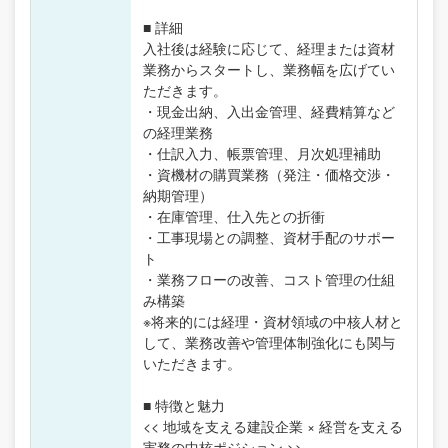
■ 詳細
入社後は経験に応じて、経理または資材
業務からスタートし、業務幅を広げてい
ただきます。
・現金出納、入出金管理、経費精算など
の経理業務
・仕訳入力、帳票管理、月次処理補助
・資機材の購買業務（発注・価格交渉・
納期管理）
・在庫管理、仕入先との折衝
・工事現場との調整、資材手配のサポー
ト
・業務フローの改善、コスト管理の仕組
み構築
※将来的には経理・資材領域の中核人材と
して、業務改善や管理体制強化にも関与
いただきます。
■ 特徴と魅力
<< 地域を支える建設企業 × 経営を支える
実務の中核ポジション >>