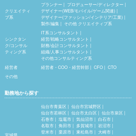
プランナー
プロデューサー/ディレクター
クリエイティ
デザイナー(WEB/モバイル/ゲーム関連)
ブ系
デザイナー(ファッション/インテリア/工業)
製作/編集
その他 クリエイティブ系
IT系コンサルタント
シンクタン
経営/戦略コンサルタント
ク/コンサル
財務/会計コンサルタント
ティング系
組織/人事コンサルタント
その他コンサルティング系
経営者
経営者・COO・経営幹部
CFO
CTO
その他
勤務地から探す
仙台市青葉区
仙台市宮城野区
仙台市若林区
仙台市太白区
仙台市泉区
石巻市
塩竈市
気仙沼市
白石市
名取市
角田市
多賀城市
岩沼市
登米市
栗原市
東松島市
大崎市
宮城県