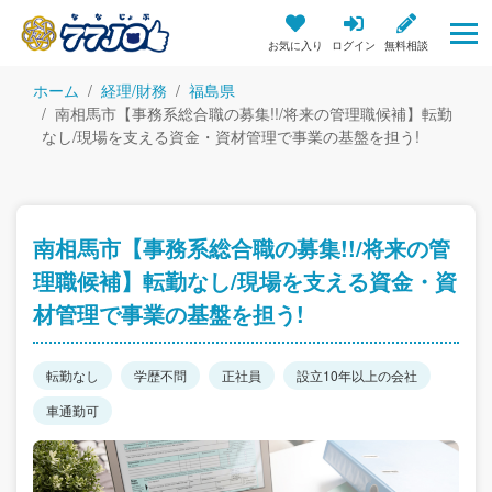
お気に入り
ログイン
無料相談
ホーム
経理/財務
福島県
南相馬市【事務系総合職の募集!!/将来の管理職候補】転勤
なし/現場を支える資金・資材管理で事業の基盤を担う!
南相馬市【事務系総合職の募集!!/将来の管
理職候補】転勤なし/現場を支える資金・資
材管理で事業の基盤を担う!
転勤なし
学歴不問
正社員
設立10年以上の会社
車通勤可