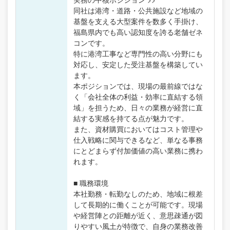
同社は港湾・道路・公共施設など地域の
基盤を支える大型案件を数多く手掛け、
福島県内でも高い認知度を誇る老舗ゼネ
コンです。
特に港湾工事など専門性の高い分野にも
対応し、安定した受注基盤を構築してい
ます。
本ポジションでは、現場の最前線ではな
く「会社全体の利益・効率に直結する領
域」を担うため、日々の業務が経営に直
結する実感を持てる点が魅力です。
また、資材購買においてはコスト管理や
仕入戦略に関与できるなど、単なる事務
にとどまらず付加価値の高い業務に携わ
れます。
■ 職務環境
本社勤務・転勤なしのため、地域に根差
して長期的に働くことが可能です。現場
や経営陣との距離が近く、意思疎通が図
りやすい風土が特徴で、自身の業務改善