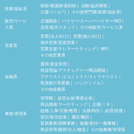
医師/看護師/薬剤師
治験/臨床開発
医療/福祉系
介護/リハビリ
その他専門職(医療/福祉系)
販売/サービ
店舗開発
バイヤー/スーパーバイザー/MD
ス系
店長/販売スタッフ
その他販売/サービス系
営業(法人向け)
営業(個人向け)
海外営業/貿易営業
営業系
営業支援/テレマーケティング
MR
その他営業系
運用/資金管理
投資理論/アクチュアリー/商品開発
金融系
アナリスト/エコノミスト/ストラテジスト
投資銀行系業務
バック/ミドル
その他金融系
管理職
経営企画/事業企画
商品開発/マーケティング
広報/ＩＲ
総務/人事/労務/教育
法務/特許
経理/財務
事務/管理系
宣伝/販売促進
通訳/翻訳
貿易事務/国際事務
秘書/受付/一般事務
商品管理/購買/仕入/物流
その他事務/管理系