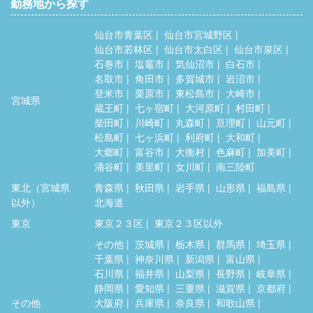
勤務地から探す
仙台市青葉区
仙台市宮城野区
仙台市若林区
仙台市太白区
仙台市泉区
石巻市
塩竈市
気仙沼市
白石市
名取市
角田市
多賀城市
岩沼市
登米市
栗原市
東松島市
大崎市
宮城県
蔵王町
七ヶ宿町
大河原町
村田町
柴田町
川崎町
丸森町
亘理町
山元町
松島町
七ヶ浜町
利府町
大和町
大郷町
富谷市
大衡村
色麻町
加美町
涌谷町
美里町
女川町
南三陸町
東北（宮城県
青森県
秋田県
岩手県
山形県
福島県
以外）
北海道
東京
東京２３区
東京２３区以外
その他
茨城県
栃木県
群馬県
埼玉県
千葉県
神奈川県
新潟県
富山県
石川県
福井県
山梨県
長野県
岐阜県
静岡県
愛知県
三重県
滋賀県
京都府
その他
大阪府
兵庫県
奈良県
和歌山県