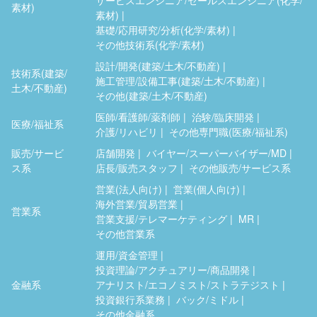
素材)
素材)
基礎/応用研究/分析(化学/素材)
その他技術系(化学/素材)
設計/開発(建築/土木/不動産)
技術系(建築/
施工管理/設備工事(建築/土木/不動産)
土木/不動産)
その他(建築/土木/不動産)
医師/看護師/薬剤師
治験/臨床開発
医療/福祉系
介護/リハビリ
その他専門職(医療/福祉系)
販売/サービ
店舗開発
バイヤー/スーパーバイザー/MD
ス系
店長/販売スタッフ
その他販売/サービス系
営業(法人向け)
営業(個人向け)
海外営業/貿易営業
営業系
営業支援/テレマーケティング
MR
その他営業系
運用/資金管理
投資理論/アクチュアリー/商品開発
金融系
アナリスト/エコノミスト/ストラテジスト
投資銀行系業務
バック/ミドル
その他金融系