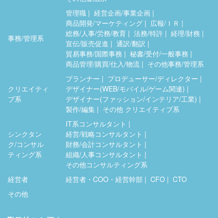
管理職
経営企画/事業企画
商品開発/マーケティング
広報/ＩＲ
総務/人事/労務/教育
法務/特許
経理/財務
事務/管理系
宣伝/販売促進
通訳/翻訳
貿易事務/国際事務
秘書/受付/一般事務
商品管理/購買/仕入/物流
その他事務/管理系
プランナー
プロデューサー/ディレクター
クリエイティ
デザイナー(WEB/モバイル/ゲーム関連)
ブ系
デザイナー(ファッション/インテリア/工業)
製作/編集
その他 クリエイティブ系
IT系コンサルタント
シンクタン
経営/戦略コンサルタント
ク/コンサル
財務/会計コンサルタント
ティング系
組織/人事コンサルタント
その他コンサルティング系
経営者
経営者・COO・経営幹部
CFO
CTO
その他