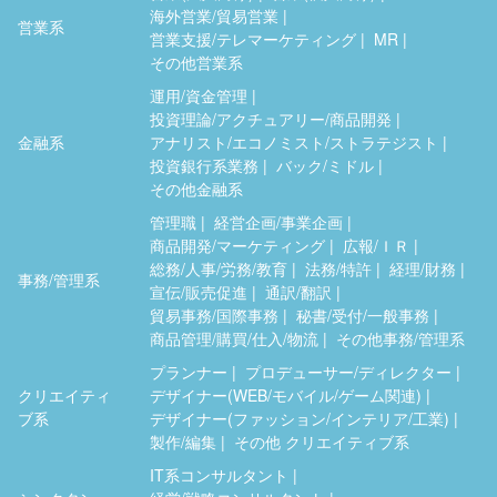
海外営業/貿易営業
営業系
営業支援/テレマーケティング
MR
その他営業系
運用/資金管理
投資理論/アクチュアリー/商品開発
金融系
アナリスト/エコノミスト/ストラテジスト
投資銀行系業務
バック/ミドル
その他金融系
管理職
経営企画/事業企画
商品開発/マーケティング
広報/ＩＲ
総務/人事/労務/教育
法務/特許
経理/財務
事務/管理系
宣伝/販売促進
通訳/翻訳
貿易事務/国際事務
秘書/受付/一般事務
商品管理/購買/仕入/物流
その他事務/管理系
プランナー
プロデューサー/ディレクター
クリエイティ
デザイナー(WEB/モバイル/ゲーム関連)
ブ系
デザイナー(ファッション/インテリア/工業)
製作/編集
その他 クリエイティブ系
IT系コンサルタント