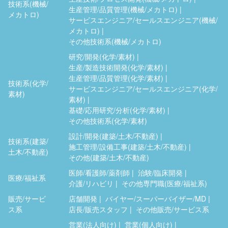
技術系(機械/
生産管理/品質管理(機械/メカトロ)
メカトロ)
サービスエンジニア/セールスエンジニア(機械/
メカトロ)
その他技術系(機械/メカトロ)
研究/開発(化学/素材)
生産/製造技術開発(化学/素材)
生産管理/品質管理(化学/素材)
技術系(化学/
サービスエンジニア/セールスエンジニア(化学/
素材)
素材)
基礎/応用研究/分析(化学/素材)
その他技術系(化学/素材)
設計/開発(建築/土木/不動産)
技術系(建築/
施工管理/設備工事(建築/土木/不動産)
土木/不動産)
その他(建築/土木/不動産)
医師/看護師/薬剤師
治験/臨床開発
医療/福祉系
介護/リハビリ
その他専門職(医療/福祉系)
販売/サービ
店舗開発
バイヤー/スーパーバイザー/MD
ス系
店長/販売スタッフ
その他販売/サービス系
営業(法人向け)
営業(個人向け)