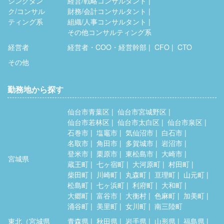
シンクタン
経営/戦略コンサルタント
ク/コンサル
財務/会計コンサルタント
ティング系
組織/人事コンサルタント
その他コンサルティング系
経営者
経営者・COO・経営幹部
CFO
CTO
その他
勤務地から探す
仙台市青葉区
仙台市宮城野区
仙台市若林区
仙台市太白区
仙台市泉区
石巻市
塩竈市
気仙沼市
白石市
名取市
角田市
多賀城市
岩沼市
登米市
栗原市
東松島市
大崎市
宮城県
蔵王町
七ヶ宿町
大河原町
村田町
柴田町
川崎町
丸森町
亘理町
山元町
松島町
七ヶ浜町
利府町
大和町
大郷町
富谷市
大衡村
色麻町
加美町
涌谷町
美里町
女川町
南三陸町
東北（宮城県
青森県
秋田県
岩手県
山形県
福島県