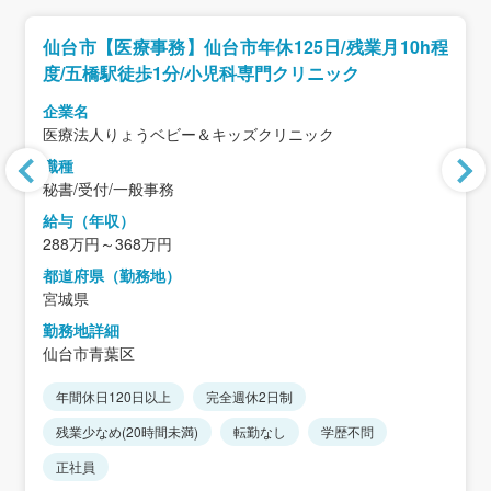
仙台市【医療事務】仙台市年休125日/残業月10h程
度/五橋駅徒歩1分/小児科専門クリニック
企業名
医療法人りょうベビー＆キッズクリニック
職種
秘書/受付/一般事務
給与（年収）
288万円～368万円
都道府県（勤務地）
宮城県
勤務地詳細
仙台市青葉区
年間休日120日以上
完全週休2日制
残業少なめ(20時間未満)
転勤なし
学歴不問
正社員