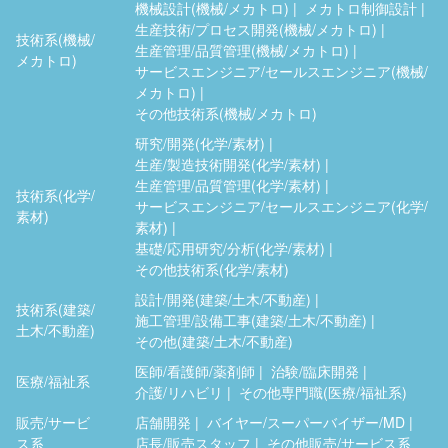
機械設計(機械/メカトロ)
メカトロ制御設計
生産技術/プロセス開発(機械/メカトロ)
技術系(機械/
生産管理/品質管理(機械/メカトロ)
メカトロ)
サービスエンジニア/セールスエンジニア(機械/
メカトロ)
その他技術系(機械/メカトロ)
研究/開発(化学/素材)
生産/製造技術開発(化学/素材)
生産管理/品質管理(化学/素材)
技術系(化学/
サービスエンジニア/セールスエンジニア(化学/
素材)
素材)
基礎/応用研究/分析(化学/素材)
その他技術系(化学/素材)
設計/開発(建築/土木/不動産)
技術系(建築/
施工管理/設備工事(建築/土木/不動産)
土木/不動産)
その他(建築/土木/不動産)
医師/看護師/薬剤師
治験/臨床開発
医療/福祉系
介護/リハビリ
その他専門職(医療/福祉系)
販売/サービ
店舗開発
バイヤー/スーパーバイザー/MD
ス系
店長/販売スタッフ
その他販売/サービス系