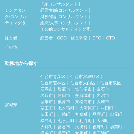
IT系コンサルタント
シンクタン
経営/戦略コンサルタント
ク/コンサル
財務/会計コンサルタント
ティング系
組織/人事コンサルタント
その他コンサルティング系
経営者
経営者・COO・経営幹部
CFO
CTO
その他
勤務地から探す
仙台市青葉区
仙台市宮城野区
仙台市若林区
仙台市太白区
仙台市泉区
石巻市
塩竈市
気仙沼市
白石市
名取市
角田市
多賀城市
岩沼市
登米市
栗原市
東松島市
大崎市
宮城県
蔵王町
七ヶ宿町
大河原町
村田町
柴田町
川崎町
丸森町
亘理町
山元町
松島町
七ヶ浜町
利府町
大和町
大郷町
富谷市
大衡村
色麻町
加美町
涌谷町
美里町
女川町
南三陸町