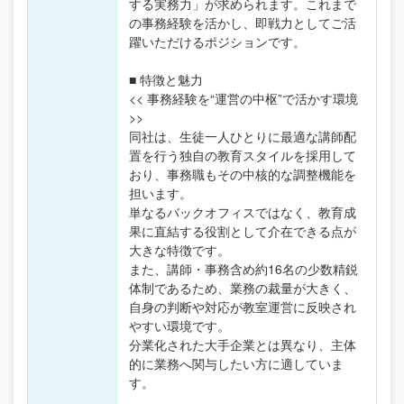
する実務力」が求められます。これまで
の事務経験を活かし、即戦力としてご活
躍いただけるポジションです。
■ 特徴と魅力
<< 事務経験を“運営の中枢”で活かす環境
>>
同社は、生徒一人ひとりに最適な講師配
置を行う独自の教育スタイルを採用して
おり、事務職もその中核的な調整機能を
担います。
単なるバックオフィスではなく、教育成
果に直結する役割として介在できる点が
大きな特徴です。
また、講師・事務含め約16名の少数精鋭
体制であるため、業務の裁量が大きく、
自身の判断や対応が教室運営に反映され
やすい環境です。
分業化された大手企業とは異なり、主体
的に業務へ関与したい方に適していま
す。