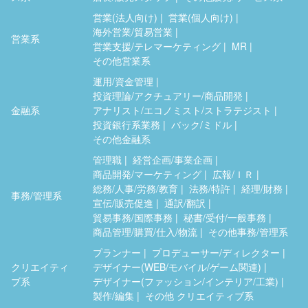
営業(法人向け)
営業(個人向け)
海外営業/貿易営業
営業系
営業支援/テレマーケティング
MR
その他営業系
運用/資金管理
投資理論/アクチュアリー/商品開発
金融系
アナリスト/エコノミスト/ストラテジスト
投資銀行系業務
バック/ミドル
その他金融系
管理職
経営企画/事業企画
商品開発/マーケティング
広報/ＩＲ
総務/人事/労務/教育
法務/特許
経理/財務
事務/管理系
宣伝/販売促進
通訳/翻訳
貿易事務/国際事務
秘書/受付/一般事務
商品管理/購買/仕入/物流
その他事務/管理系
プランナー
プロデューサー/ディレクター
クリエイティ
デザイナー(WEB/モバイル/ゲーム関連)
ブ系
デザイナー(ファッション/インテリア/工業)
製作/編集
その他 クリエイティブ系