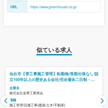
URL
https://www.greenhouser.co.jp/
似ている求人
仙台市【管工事施工管理】転勤無/長期出張なし/設
立100年以上の歴史ある会社/完全週休二日制・年休
129日
企業名
株式会社金華工業商会
職種
施工管理/設備工事(建築/土木/不動産)