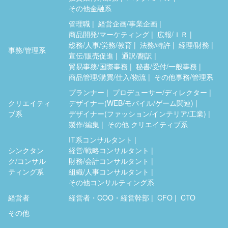
その他金融系
管理職
経営企画/事業企画
商品開発/マーケティング
広報/ＩＲ
総務/人事/労務/教育
法務/特許
経理/財務
事務/管理系
宣伝/販売促進
通訳/翻訳
貿易事務/国際事務
秘書/受付/一般事務
商品管理/購買/仕入/物流
その他事務/管理系
プランナー
プロデューサー/ディレクター
クリエイティ
デザイナー(WEB/モバイル/ゲーム関連)
ブ系
デザイナー(ファッション/インテリア/工業)
製作/編集
その他 クリエイティブ系
IT系コンサルタント
シンクタン
経営/戦略コンサルタント
ク/コンサル
財務/会計コンサルタント
ティング系
組織/人事コンサルタント
その他コンサルティング系
経営者
経営者・COO・経営幹部
CFO
CTO
その他