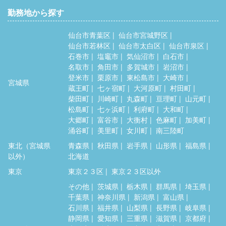
勤務地から探す
仙台市青葉区
仙台市宮城野区
仙台市若林区
仙台市太白区
仙台市泉区
石巻市
塩竈市
気仙沼市
白石市
名取市
角田市
多賀城市
岩沼市
登米市
栗原市
東松島市
大崎市
宮城県
蔵王町
七ヶ宿町
大河原町
村田町
柴田町
川崎町
丸森町
亘理町
山元町
松島町
七ヶ浜町
利府町
大和町
大郷町
富谷市
大衡村
色麻町
加美町
涌谷町
美里町
女川町
南三陸町
東北（宮城県
青森県
秋田県
岩手県
山形県
福島県
以外）
北海道
東京
東京２３区
東京２３区以外
その他
茨城県
栃木県
群馬県
埼玉県
千葉県
神奈川県
新潟県
富山県
石川県
福井県
山梨県
長野県
岐阜県
静岡県
愛知県
三重県
滋賀県
京都府