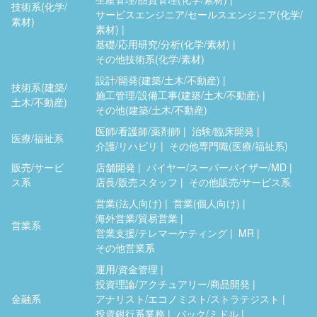
技術系(化学/
サービスエンジニア/セールスエンジニア(化学/
素材)
素材)
基礎/応用研究/分析(化学/素材)
その他技術系(化学/素材)
設計/開発(建築/土木/不動産)
技術系(建築/
施工管理/設備工事(建築/土木/不動産)
土木/不動産)
その他(建築/土木/不動産)
医師/看護師/薬剤師
治験/臨床開発
医療/福祉系
介護/リハビリ
その他専門職(医療/福祉系)
販売/サービ
店舗開発
バイヤー/スーパーバイザー/MD
ス系
店長/販売スタッフ
その他販売/サービス系
営業(法人向け)
営業(個人向け)
海外営業/貿易営業
営業系
営業支援/テレマーケティング
MR
その他営業系
運用/資金管理
投資理論/アクチュアリー/商品開発
金融系
アナリスト/エコノミスト/ストラテジスト
投資銀行系業務
バック/ミドル