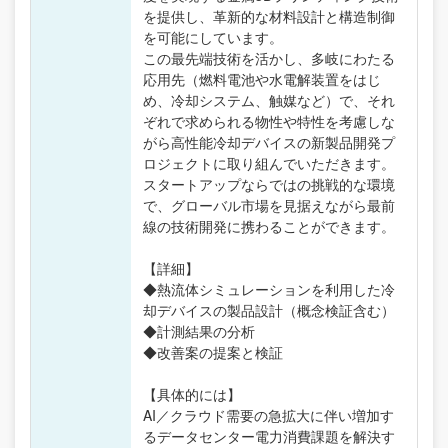
を提供し、革新的な材料設計と構造制御
を可能にしています。
この最先端技術を活かし、多岐にわたる
応用先（燃料電池や水電解装置をはじ
め、冷却システム、触媒など）で、それ
ぞれで求められる物性や特性を考慮しな
がら高性能冷却デバイスの新製品開発プ
ロジェクトに取り組んでいただきます。
スタートアップならではの挑戦的な環境
で、グローバル市場を見据えながら最前
線の技術開発に携わることができます。
【詳細】
◆熱流体シミュレーションを利用した冷
却デバイスの製品設計（概念検証含む）
◆計測結果の分析
◆改善案の提案と検証
【具体的には】
AI／クラウド需要の急拡大に伴い増加す
るデータセンター電力消費課題を解決す