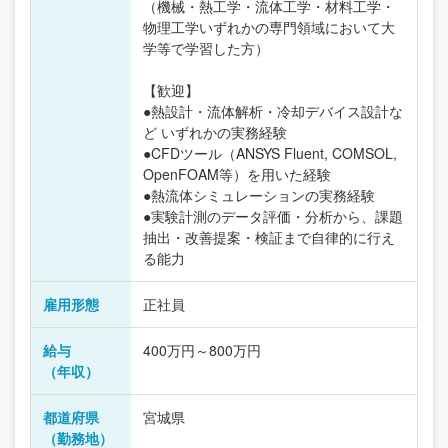
（機械・熱工学・流体工学・材料工学・
物理工学いずれかの専門領域において大
学等で学習した方）
【歓迎】
●熱設計・流体解析・冷却デバイス設計な
ど いずれかの実務経験
●CFDツール（ANSYS Fluent, COMSOL,
OpenFOAM等）を用いた経験
●熱流体シミュレーションの実務経験
●実験計測のデータ評価・分析から、課題
抽出・改善提案・検証まで自律的に行え
る能力
雇用形態
正社員
給与
400万円～800万円
（年収）
都道府県
宮城県
（勤務地）