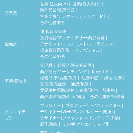
営業(法人向け)
営業(個人向け)
海外営業/貿易営業
営業系
営業支援/テレマーケティング
MR
その他営業系
運用/資金管理
投資理論/アクチュアリー/商品開発
金融系
アナリスト/エコノミスト/ストラテジスト
投資銀行系業務
バック/ミドル
その他金融系
管理職
経営企画/事業企画
商品開発/マーケティング
広報/ＩＲ
総務/人事/労務/教育
法務/特許
経理/財務
事務/管理系
宣伝/販売促進
通訳/翻訳
貿易事務/国際事務
秘書/受付/一般事務
商品管理/購買/仕入/物流
その他事務/管理系
プランナー
プロデューサー/ディレクター
クリエイティ
デザイナー(WEB/モバイル/ゲーム関連)
ブ系
デザイナー(ファッション/インテリア/工業)
製作/編集
その他 クリエイティブ系
IT系コンサルタント