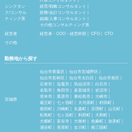
シンクタン
経営/戦略コンサルタント
ク/コンサル
財務/会計コンサルタント
ティング系
組織/人事コンサルタント
その他コンサルティング系
経営者
経営者・COO・経営幹部
CFO
CTO
その他
勤務地から探す
仙台市青葉区
仙台市宮城野区
仙台市若林区
仙台市太白区
仙台市泉区
石巻市
塩竈市
気仙沼市
白石市
名取市
角田市
多賀城市
岩沼市
登米市
栗原市
東松島市
大崎市
宮城県
蔵王町
七ヶ宿町
大河原町
村田町
柴田町
川崎町
丸森町
亘理町
山元町
松島町
七ヶ浜町
利府町
大和町
大郷町
富谷市
大衡村
色麻町
加美町
涌谷町
美里町
女川町
南三陸町