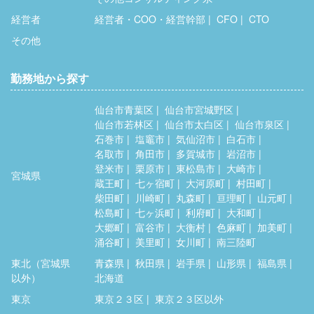
経営者
経営者・COO・経営幹部
CFO
CTO
その他
勤務地から探す
仙台市青葉区
仙台市宮城野区
仙台市若林区
仙台市太白区
仙台市泉区
石巻市
塩竈市
気仙沼市
白石市
名取市
角田市
多賀城市
岩沼市
登米市
栗原市
東松島市
大崎市
宮城県
蔵王町
七ヶ宿町
大河原町
村田町
柴田町
川崎町
丸森町
亘理町
山元町
松島町
七ヶ浜町
利府町
大和町
大郷町
富谷市
大衡村
色麻町
加美町
涌谷町
美里町
女川町
南三陸町
東北（宮城県
青森県
秋田県
岩手県
山形県
福島県
以外）
北海道
東京
東京２３区
東京２３区以外