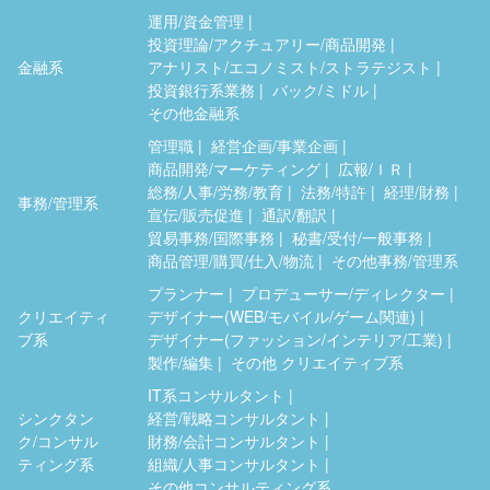
運用/資金管理
投資理論/アクチュアリー/商品開発
金融系
アナリスト/エコノミスト/ストラテジスト
投資銀行系業務
バック/ミドル
その他金融系
管理職
経営企画/事業企画
商品開発/マーケティング
広報/ＩＲ
総務/人事/労務/教育
法務/特許
経理/財務
事務/管理系
宣伝/販売促進
通訳/翻訳
貿易事務/国際事務
秘書/受付/一般事務
商品管理/購買/仕入/物流
その他事務/管理系
プランナー
プロデューサー/ディレクター
クリエイティ
デザイナー(WEB/モバイル/ゲーム関連)
ブ系
デザイナー(ファッション/インテリア/工業)
製作/編集
その他 クリエイティブ系
IT系コンサルタント
シンクタン
経営/戦略コンサルタント
ク/コンサル
財務/会計コンサルタント
ティング系
組織/人事コンサルタント
その他コンサルティング系