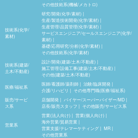
その他技術系(機械/メカトロ)
研究/開発(化学/素材)
生産/製造技術開発(化学/素材)
生産管理/品質管理(化学/素材)
技術系(化学/
サービスエンジニア/セールスエンジニア(化学/
素材)
素材)
基礎/応用研究/分析(化学/素材)
その他技術系(化学/素材)
設計/開発(建築/土木/不動産)
技術系(建築/
施工管理/設備工事(建築/土木/不動産)
土木/不動産)
その他(建築/土木/不動産)
医師/看護師/薬剤師
治験/臨床開発
医療/福祉系
介護/リハビリ
その他専門職(医療/福祉系)
販売/サービ
店舗開発
バイヤー/スーパーバイザー/MD
ス系
店長/販売スタッフ
その他販売/サービス系
営業(法人向け)
営業(個人向け)
海外営業/貿易営業
営業系
営業支援/テレマーケティング
MR
その他営業系