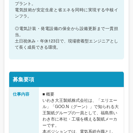
プラント。
電気技術が安定生産と省エネを同時に実現する中核イ
ンフラ。
◎電気計装・発電設備の保全から設備更新まで一貫担
当。
土日祝休み・年休123日で、現場密着型エンジニアとし
て長く成長できる環境。
募集要項
仕事内容
■ 概要
いわき大王製紙株式会社は、「エリエー
ル」「GOO.N（グーン）」で知られる大
王製紙グループの一員として、福島県い
わき市に本社・工場を構える製紙メーカ
ーです。
本ポジションでは、電気系総合職とし