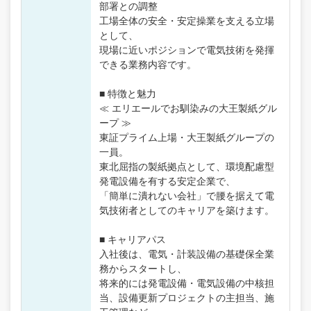
部署との調整
工場全体の安全・安定操業を支える立場
として、
現場に近いポジションで電気技術を発揮
できる業務内容です。
■ 特徴と魅力
≪ エリエールでお馴染みの大王製紙グル
ープ ≫
東証プライム上場・大王製紙グループの
一員。
東北屈指の製紙拠点として、環境配慮型
発電設備を有する安定企業で、
「簡単に潰れない会社」で腰を据えて電
気技術者としてのキャリアを築けます。
■ キャリアパス
入社後は、電気・計装設備の基礎保全業
務からスタートし、
将来的には発電設備・電気設備の中核担
当、設備更新プロジェクトの主担当、施