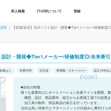
求人検索
77JOBについて
登録
沼市
【宮城/岩沼】GUIソフト設計・開発◆Tier1メーカー/研修制度
ト設計・開発◆Tier1メーカー/研修制度◎/未来牽
転勤なし
学歴不問
正社員
管理職・マネージャー
設立10年以
■当社の特徴
様々な産業向けにオートメーション生産ラインを開発、製
・構想、設計、部品製作、組立からお客様工場での設置ま
・治工具の制作、部品単品の加工を行っています。
当社は高い技術力とマネージメントの仕組みに裏付けら