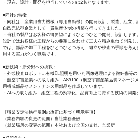
・現在、設計・開発を担当しているのは2名となります。
■同社の特徴：
・同社は、産業用省力機械（専用自動機）の開発設計、製造、組立、
自己完結型企業として一貫生産体制の構築を行ってきました。
・当社の製品はお客様の御要望によりひとつひとつ開発、設計します
設計ではお客様の工程からの要望に合わせて工夫を積み重ねて開発し
では、部品の加工工程をひとつひとつ考え、組立や検査の手順を考え
用する実力がつく職場です。
■新技術・新分野への挑戦：
・外観検査ロボット…有機EL照明を用いた画像処理による微細傷等
・航空宇宙産業への取り組み…AS9100（航空宇宙産業品質マネージ
用構成部品やメンテナンス用部品を作成しています。
・AIへの取り組み…組立工程の効率化、品質向上に資する技術の開発
【職業安定法施行規則の改正に基づく明示事項】
（業務内容の変更の範囲）当社業務全般
（就業場所の変更の範囲）本社および全国の支社、営業所
■必須条件：