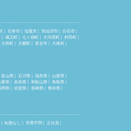
区
石巻市
塩竈市
気仙沼市
白石市
市
蔵王町
七ヶ宿町
大河原町
村田町
大和町
大郷町
富谷市
大衡村
富山県
石川県
福井県
山梨県
兵庫県
奈良県
和歌山県
鳥取県
福岡県
佐賀県
長崎県
熊本県
転勤なし
学歴不問
正社員