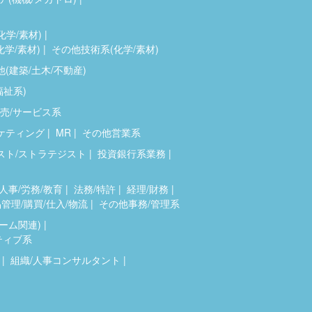
化学/素材)
化学/素材)
その他技術系(化学/素材)
(建築/土木/不動産)
福祉系)
売/サービス系
ケティング
MR
その他営業系
スト/ストラテジスト
投資銀行系業務
人事/労務/教育
法務/特許
経理/財務
管理/購買/仕入/物流
その他事務/管理系
ゲーム関連)
ティブ系
組織/人事コンサルタント