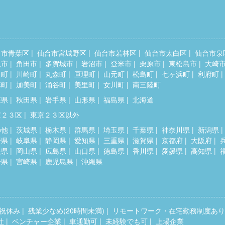
台市青葉区
仙台市宮城野区
仙台市若林区
仙台市太白区
仙台市泉
取市
角田市
多賀城市
岩沼市
登米市
栗原市
東松島市
大崎
田町
川崎町
丸森町
亘理町
山元町
松島町
七ヶ浜町
利府町
麻町
加美町
涌谷町
美里町
女川町
南三陸町
森県
秋田県
岩手県
山形県
福島県
北海道
京２３区
東京２３区以外
の他
茨城県
栃木県
群馬県
埼玉県
千葉県
神奈川県
新潟県
野県
岐阜県
静岡県
愛知県
三重県
滋賀県
京都府
大阪府
根県
岡山県
広島県
山口県
徳島県
香川県
愛媛県
高知県
分県
宮崎県
鹿児島県
沖縄県
祝休み
残業少なめ(20時間未満)
リモートワーク・在宅勤務制度あり
社
ベンチャー企業
車通勤可
未経験でも可
上場企業