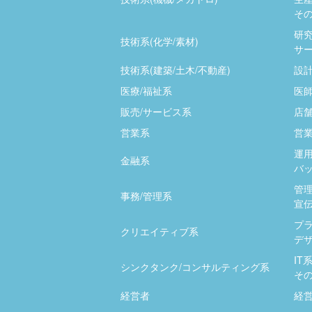
その
研究
技術系(化学/素材)
サー
技術系(建築/土木/不動産)
設計
医療/福祉系
医師
販売/サービス系
店
営業系
営業
運用
金融系
バッ
管
事務/管理系
宣伝
プ
クリエイティブ系
デザ
IT
シンクタンク/コンサルティング系
そ
経営者
経