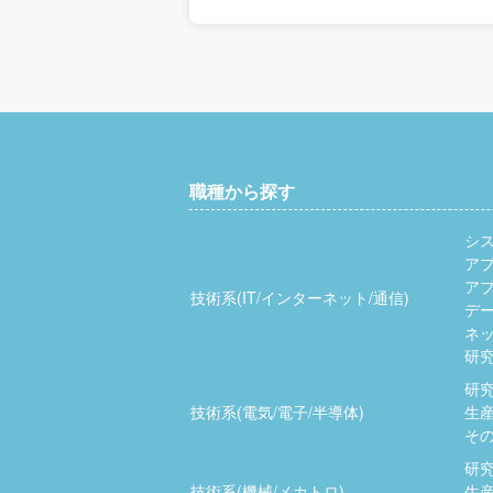
職種から探す
シ
ア
ア
技術系(IT/インターネット/通信)
デ
ネッ
研究
研究
技術系(電気/電子/半導体)
生産
その
研究
技術系(機械/メカトロ)
生産