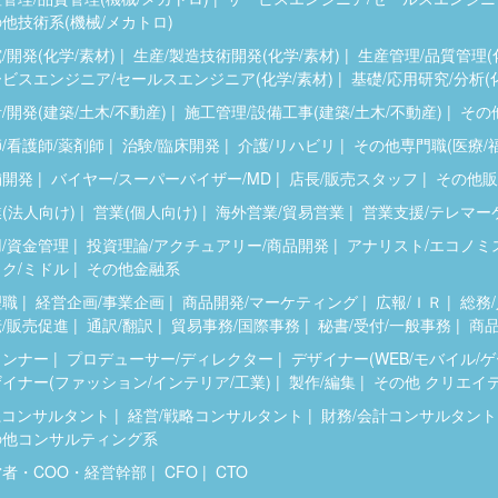
他技術系(機械/メカトロ)
/開発(化学/素材)
生産/製造技術開発(化学/素材)
生産管理/品質管理(
ビスエンジニア/セールスエンジニア(化学/素材)
基礎/応用研究/分析(
/開発(建築/土木/不動産)
施工管理/設備工事(建築/土木/不動産)
その他
/看護師/薬剤師
治験/臨床開発
介護/リハビリ
その他専門職(医療/
舗開発
バイヤー/スーパーバイザー/MD
店長/販売スタッフ
その他販
(法人向け)
営業(個人向け)
海外営業/貿易営業
営業支援/テレマー
/資金管理
投資理論/アクチュアリー/商品開発
アナリスト/エコノミ
ク/ミドル
その他金融系
理職
経営企画/事業企画
商品開発/マーケティング
広報/ＩＲ
総務/
/販売促進
通訳/翻訳
貿易事務/国際事務
秘書/受付/一般事務
商品
ランナー
プロデューサー/ディレクター
デザイナー(WEB/モバイル/
イナー(ファッション/インテリア/工業)
製作/編集
その他 クリエイ
系コンサルタント
経営/戦略コンサルタント
財務/会計コンサルタント
の他コンサルティング系
営者・COO・経営幹部
CFO
CTO