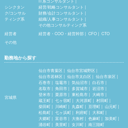
IT系コンサルタント
シンクタン
経営/戦略コンサルタント
ク/コンサル
財務/会計コンサルタント
ティング系
組織/人事コンサルタント
その他コンサルティング系
経営者
経営者・COO・経営幹部
CFO
CTO
その他
勤務地から探す
仙台市青葉区
仙台市宮城野区
仙台市若林区
仙台市太白区
仙台市泉区
石巻市
塩竈市
気仙沼市
白石市
名取市
角田市
多賀城市
岩沼市
登米市
栗原市
東松島市
大崎市
宮城県
蔵王町
七ヶ宿町
大河原町
村田町
柴田町
川崎町
丸森町
亘理町
山元町
松島町
七ヶ浜町
利府町
大和町
大郷町
富谷市
大衡村
色麻町
加美町
涌谷町
美里町
女川町
南三陸町