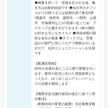
◆裁量を持って、現場を任される為、働
き方は比較的自由です ◆仙台市のオフィ
スから日帰りまたは短期出張で東北6県
(青森市、秋田市、盛岡市、一関市、山形
市、宮城県内など)の現場へ赴くため、ア
クティブな働き方ができます ※車の運転
が好きな方にもオススメ ◆有給休暇の取
得を会社が推進 ◆オフィスでは、営業・
設計の部門と同じフロアで業務を行いま
すので、社内コミュニケーションが活発
です
【配属先情報】
40代の先輩社員と二人三脚で業務を行い
ます。案件の拡充に向けた増員採用とな
っており、ゆくゆくはコアメンバーとし
ての活躍を期待します。
【職業安定法施行規則の改正に基づく明
示事項】
（業務内容の変更の範囲）当社業務全般