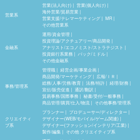
営業(法人向け)
営業(個人向け)
海外営業/貿易営業
営業系
営業支援/テレマーケティング
MR
その他営業系
運用/資金管理
投資理論/アクチュアリー/商品開発
金融系
アナリスト/エコノミスト/ストラテジスト
投資銀行系業務
バック/ミドル
その他金融系
管理職
経営企画/事業企画
商品開発/マーケティング
広報/ＩＲ
総務/人事/労務/教育
法務/特許
経理/財務
事務/管理系
宣伝/販売促進
通訳/翻訳
貿易事務/国際事務
秘書/受付/一般事務
商品管理/購買/仕入/物流
その他事務/管理系
プランナー
プロデューサー/ディレクター
クリエイティ
デザイナー(WEB/モバイル/ゲーム関連)
ブ系
デザイナー(ファッション/インテリア/工業)
製作/編集
その他 クリエイティブ系