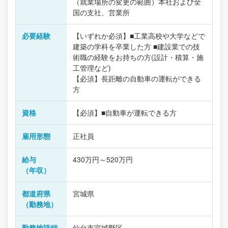
（就業場所の変更の範囲）本社および全
国の支社、営業所
必要経験
【いずれか必須】■工業高校や大学などで
建築の学科を卒業した方 ■建設業での技
術職の経験をお持ちの方(設計・積算・施
工管理など)
【必須】長距離の自動車の運転ができる
方
資格
【必須】■自動車が運転できる方
雇用形態
正社員
給与
430万円～520万円
（年収）
都道府県
宮城県
（勤務地）
勤務地詳細
仙台市宮城野区