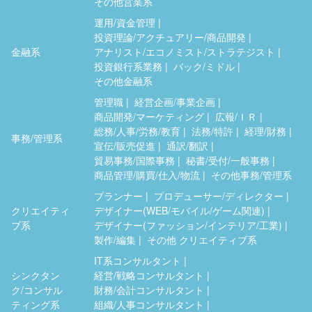
その他営業系
運用/資金管理
投資理論/アクチュアリー/商品開発
金融系
アナリスト/エコノミスト/ストラテジスト
投資銀行系業務
バック/ミドル
その他金融系
管理職
経営企画/事業企画
商品開発/マーケティング
広報/ＩＲ
総務/人事/労務/教育
法務/特許
経理/財務
事務/管理系
宣伝/販売促進
通訳/翻訳
貿易事務/国際事務
秘書/受付/一般事務
商品管理/購買/仕入/物流
その他事務/管理系
プランナー
プロデューサー/ディレクター
クリエイティ
デザイナー(WEB/モバイル/ゲーム関連)
ブ系
デザイナー(ファッション/インテリア/工業)
製作/編集
その他 クリエイティブ系
IT系コンサルタント
シンクタン
経営/戦略コンサルタント
ク/コンサル
財務/会計コンサルタント
ティング系
組織/人事コンサルタント