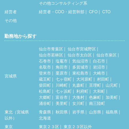
その他コンサルティング系
経営者
経営者・COO・経営幹部
CFO
CTO
その他
勤務地から探す
仙台市青葉区
仙台市宮城野区
仙台市若林区
仙台市太白区
仙台市泉区
石巻市
塩竈市
気仙沼市
白石市
名取市
角田市
多賀城市
岩沼市
登米市
栗原市
東松島市
大崎市
宮城県
蔵王町
七ヶ宿町
大河原町
村田町
柴田町
川崎町
丸森町
亘理町
山元町
松島町
七ヶ浜町
利府町
大和町
大郷町
富谷市
大衡村
色麻町
加美町
涌谷町
美里町
女川町
南三陸町
東北（宮城県
青森県
秋田県
岩手県
山形県
福島県
以外）
北海道
東京
東京２３区
東京２３区以外