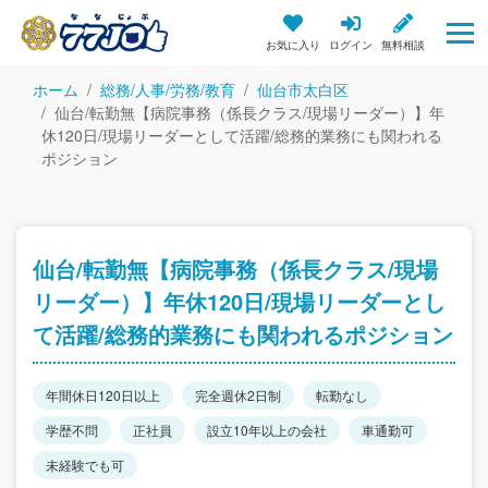
お気に入り
ログイン
無料相談
ホーム
総務/人事/労務/教育
仙台市太白区
仙台/転勤無【病院事務（係長クラス/現場リーダー）】年
休120日/現場リーダーとして活躍/総務的業務にも関われる
ポジション
仙台/転勤無【病院事務（係長クラス/現場
リーダー）】年休120日/現場リーダーとし
て活躍/総務的業務にも関われるポジション
年間休日120日以上
完全週休2日制
転勤なし
学歴不問
正社員
設立10年以上の会社
車通勤可
未経験でも可