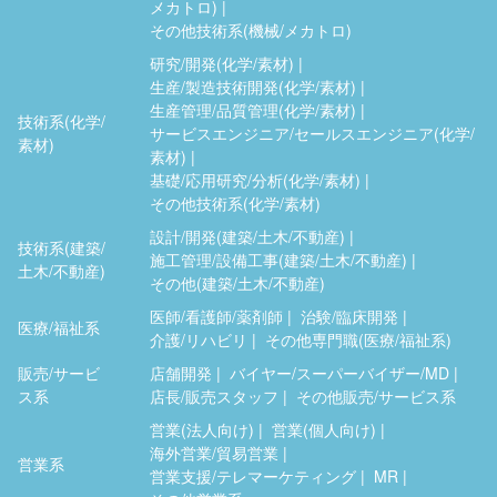
メカトロ)
その他技術系(機械/メカトロ)
研究/開発(化学/素材)
生産/製造技術開発(化学/素材)
生産管理/品質管理(化学/素材)
技術系(化学/
サービスエンジニア/セールスエンジニア(化学/
素材)
素材)
基礎/応用研究/分析(化学/素材)
その他技術系(化学/素材)
設計/開発(建築/土木/不動産)
技術系(建築/
施工管理/設備工事(建築/土木/不動産)
土木/不動産)
その他(建築/土木/不動産)
医師/看護師/薬剤師
治験/臨床開発
医療/福祉系
介護/リハビリ
その他専門職(医療/福祉系)
販売/サービ
店舗開発
バイヤー/スーパーバイザー/MD
ス系
店長/販売スタッフ
その他販売/サービス系
営業(法人向け)
営業(個人向け)
海外営業/貿易営業
営業系
営業支援/テレマーケティング
MR