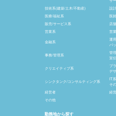
サー
技術系(建築/土木/不動産)
設計
医療/福祉系
医師
販売/サービス系
店
営業系
営業
運用
金融系
バッ
管
事務/管理系
宣伝
プ
クリエイティブ系
デザ
IT
シンクタンク/コンサルティング系
そ
経営者
経
その他
勤務地から探す