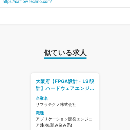
https://safflow-techno.com/
似ている求人
大阪府【FPGA設計・LSI設
計】ハードウェアエンジニ
ア募集／リモート勤務可
企業名
サフラテクノ株式会社
職種
アプリケーション開発エンジニ
ア(制御/組み込み系)