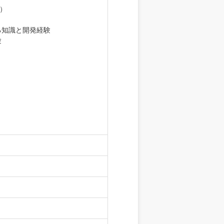
上）
関する知識と開発経験
験