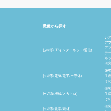
職種から探す
シ
ア
ア
技術系(IT/インターネット/通信)
デ
ネッ
研究
研究
技術系(電気/電子/半導体)
生産
その
研究
技術系(機械/メカトロ)
生産
その
研究
技術系(化学/素材)