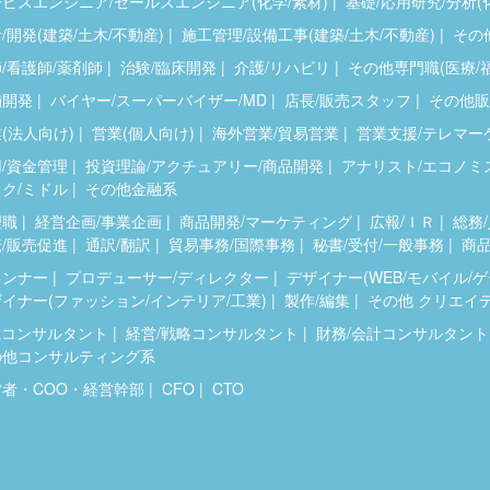
ビスエンジニア/セールスエンジニア(化学/素材)
基礎/応用研究/分析(
/開発(建築/土木/不動産)
施工管理/設備工事(建築/土木/不動産)
その他
/看護師/薬剤師
治験/臨床開発
介護/リハビリ
その他専門職(医療/
舗開発
バイヤー/スーパーバイザー/MD
店長/販売スタッフ
その他販
(法人向け)
営業(個人向け)
海外営業/貿易営業
営業支援/テレマー
/資金管理
投資理論/アクチュアリー/商品開発
アナリスト/エコノミ
ク/ミドル
その他金融系
理職
経営企画/事業企画
商品開発/マーケティング
広報/ＩＲ
総務/
/販売促進
通訳/翻訳
貿易事務/国際事務
秘書/受付/一般事務
商品
ランナー
プロデューサー/ディレクター
デザイナー(WEB/モバイル/
イナー(ファッション/インテリア/工業)
製作/編集
その他 クリエイ
系コンサルタント
経営/戦略コンサルタント
財務/会計コンサルタント
の他コンサルティング系
営者・COO・経営幹部
CFO
CTO