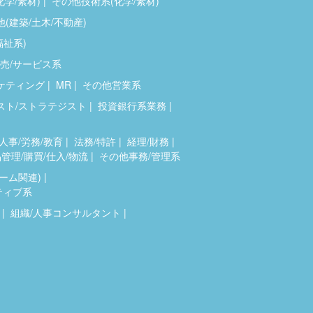
化学/素材)
その他技術系(化学/素材)
(建築/土木/不動産)
福祉系)
売/サービス系
ケティング
MR
その他営業系
スト/ストラテジスト
投資銀行系業務
人事/労務/教育
法務/特許
経理/財務
管理/購買/仕入/物流
その他事務/管理系
ゲーム関連)
ティブ系
組織/人事コンサルタント