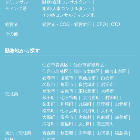
ク/コンサル
財務/会計コンサルタント
ティング系
組織/人事コンサルタント
その他コンサルティング系
経営者
経営者・COO・経営幹部
CFO
CTO
その他
勤務地から探す
仙台市青葉区
仙台市宮城野区
仙台市若林区
仙台市太白区
仙台市泉区
石巻市
塩竈市
気仙沼市
白石市
名取市
角田市
多賀城市
岩沼市
登米市
栗原市
東松島市
大崎市
宮城県
蔵王町
七ヶ宿町
大河原町
村田町
柴田町
川崎町
丸森町
亘理町
山元町
松島町
七ヶ浜町
利府町
大和町
大郷町
富谷市
大衡村
色麻町
加美町
涌谷町
美里町
女川町
南三陸町
東北（宮城県
青森県
秋田県
岩手県
山形県
福島県
以外）
北海道