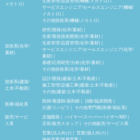
生産管理/品質管理(機械/メカトロ)
メカトロ)
サービスエンジニア/セールスエンジニア(機械/
メカトロ)
その他技術系(機械/メカトロ)
研究/開発(化学/素材)
生産/製造技術開発(化学/素材)
生産管理/品質管理(化学/素材)
技術系(化学/
サービスエンジニア/セールスエンジニア(化学/
素材)
素材)
基礎/応用研究/分析(化学/素材)
その他技術系(化学/素材)
設計/開発(建築/土木/不動産)
技術系(建築/
施工管理/設備工事(建築/土木/不動産)
土木/不動産)
その他(建築/土木/不動産)
医師/看護師/薬剤師
治験/臨床開発
医療/福祉系
介護/リハビリ
その他専門職(医療/福祉系)
販売/サービ
店舗開発
バイヤー/スーパーバイザー/MD
ス系
店長/販売スタッフ
その他販売/サービス系
営業(法人向け)
営業(個人向け)
海外営業/貿易営業