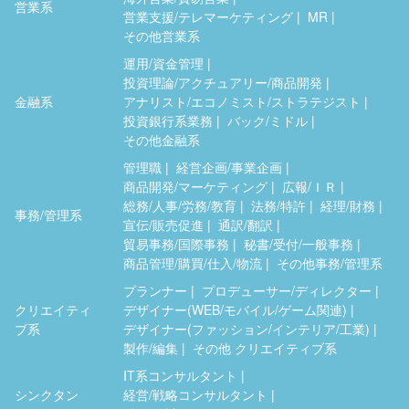
営業系
営業支援/テレマーケティング
MR
その他営業系
運用/資金管理
投資理論/アクチュアリー/商品開発
金融系
アナリスト/エコノミスト/ストラテジスト
投資銀行系業務
バック/ミドル
その他金融系
管理職
経営企画/事業企画
商品開発/マーケティング
広報/ＩＲ
総務/人事/労務/教育
法務/特許
経理/財務
事務/管理系
宣伝/販売促進
通訳/翻訳
貿易事務/国際事務
秘書/受付/一般事務
商品管理/購買/仕入/物流
その他事務/管理系
プランナー
プロデューサー/ディレクター
クリエイティ
デザイナー(WEB/モバイル/ゲーム関連)
ブ系
デザイナー(ファッション/インテリア/工業)
製作/編集
その他 クリエイティブ系
IT系コンサルタント
シンクタン
経営/戦略コンサルタント