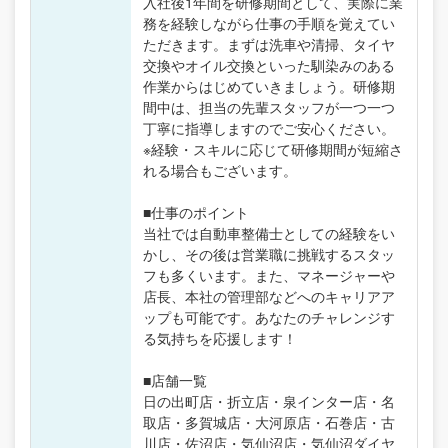
入社後1年間を研修期間として、実際に業
務を経験しながら仕事の手順を覚えてい
ただきます。まずは洗車や清掃、タイヤ
交換やオイル交換といった馴染みのある
作業からはじめていきましょう。研修期
間中は、担当の先輩スタッフが一つ一つ
丁寧に指導しますのでご安心ください。
※経験・スキルに応じて研修期間が短縮さ
れる場合もございます。
■仕事のポイント
当社では自動車整備士としての経験をい
かし、その後は営業職に挑戦するスタッ
フも多くいます。また、マネージャーや
店長、本社の管理部などへのキャリアア
ップも可能です。あなたのチャレンジす
る気持ちを応援します！
■店舗一覧
日の出町店・折立店・泉インター店・名
取店・多賀城店・大河原店・石巻店・古
川店・佐沼店・気仙沼店・気仙沼ダイヤ