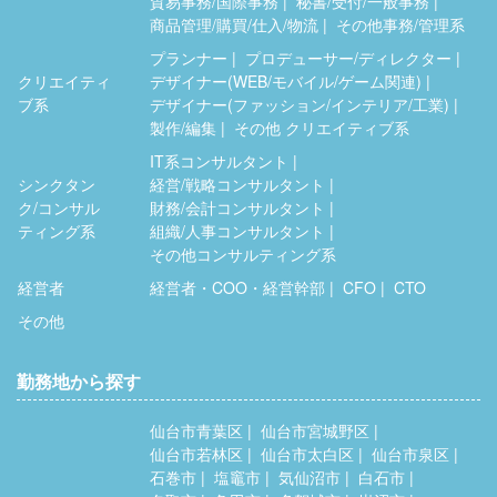
貿易事務/国際事務
秘書/受付/一般事務
商品管理/購買/仕入/物流
その他事務/管理系
プランナー
プロデューサー/ディレクター
クリエイティ
デザイナー(WEB/モバイル/ゲーム関連)
ブ系
デザイナー(ファッション/インテリア/工業)
製作/編集
その他 クリエイティブ系
IT系コンサルタント
シンクタン
経営/戦略コンサルタント
ク/コンサル
財務/会計コンサルタント
ティング系
組織/人事コンサルタント
その他コンサルティング系
経営者
経営者・COO・経営幹部
CFO
CTO
その他
勤務地から探す
仙台市青葉区
仙台市宮城野区
仙台市若林区
仙台市太白区
仙台市泉区
石巻市
塩竈市
気仙沼市
白石市