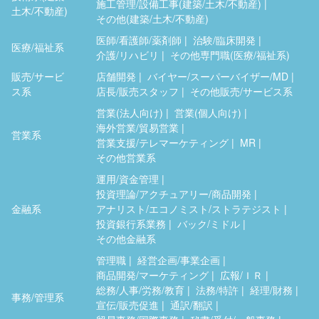
施工管理/設備工事(建築/土木/不動産)
土木/不動産)
その他(建築/土木/不動産)
医師/看護師/薬剤師
治験/臨床開発
医療/福祉系
介護/リハビリ
その他専門職(医療/福祉系)
販売/サービ
店舗開発
バイヤー/スーパーバイザー/MD
ス系
店長/販売スタッフ
その他販売/サービス系
営業(法人向け)
営業(個人向け)
海外営業/貿易営業
営業系
営業支援/テレマーケティング
MR
その他営業系
運用/資金管理
投資理論/アクチュアリー/商品開発
金融系
アナリスト/エコノミスト/ストラテジスト
投資銀行系業務
バック/ミドル
その他金融系
管理職
経営企画/事業企画
商品開発/マーケティング
広報/ＩＲ
総務/人事/労務/教育
法務/特許
経理/財務
事務/管理系
宣伝/販売促進
通訳/翻訳