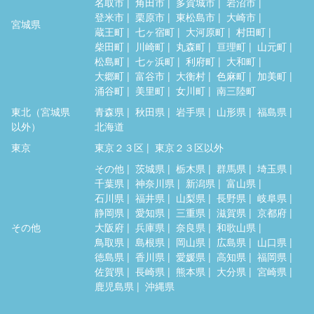
名取市
角田市
多賀城市
岩沼市
登米市
栗原市
東松島市
大崎市
宮城県
蔵王町
七ヶ宿町
大河原町
村田町
柴田町
川崎町
丸森町
亘理町
山元町
松島町
七ヶ浜町
利府町
大和町
大郷町
富谷市
大衡村
色麻町
加美町
涌谷町
美里町
女川町
南三陸町
東北（宮城県
青森県
秋田県
岩手県
山形県
福島県
以外）
北海道
東京
東京２３区
東京２３区以外
その他
茨城県
栃木県
群馬県
埼玉県
千葉県
神奈川県
新潟県
富山県
石川県
福井県
山梨県
長野県
岐阜県
静岡県
愛知県
三重県
滋賀県
京都府
その他
大阪府
兵庫県
奈良県
和歌山県
鳥取県
島根県
岡山県
広島県
山口県
徳島県
香川県
愛媛県
高知県
福岡県
佐賀県
長崎県
熊本県
大分県
宮崎県
鹿児島県
沖縄県