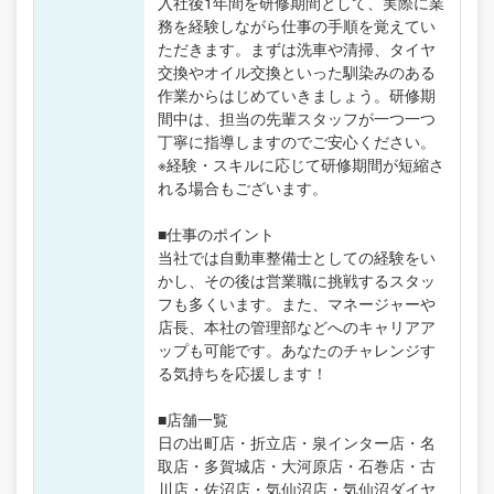
入社後1年間を研修期間として、実際に業
務を経験しながら仕事の手順を覚えてい
ただきます。まずは洗車や清掃、タイヤ
交換やオイル交換といった馴染みのある
作業からはじめていきましょう。研修期
間中は、担当の先輩スタッフが一つ一つ
丁寧に指導しますのでご安心ください。
※経験・スキルに応じて研修期間が短縮さ
れる場合もございます。
■仕事のポイント
当社では自動車整備士としての経験をい
かし、その後は営業職に挑戦するスタッ
フも多くいます。また、マネージャーや
店長、本社の管理部などへのキャリアア
ップも可能です。あなたのチャレンジす
る気持ちを応援します！
■店舗一覧
日の出町店・折立店・泉インター店・名
取店・多賀城店・大河原店・石巻店・古
川店・佐沼店・気仙沼店・気仙沼ダイヤ